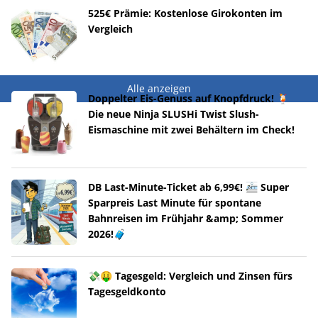
525€ Prämie: Kostenlose Girokonten im
Vergleich
Alle anzeigen
Doppelter Eis-Genuss auf Knopfdruck! 🍹
Die neue Ninja SLUSHi Twist Slush-
Eismaschine mit zwei Behältern im Check!
DB Last-Minute-Ticket ab 6,99€! 🚈 Super
Sparpreis Last Minute für spontane
Bahnreisen im Frühjahr &amp; Sommer
2026!🧳
💸🤑 Tagesgeld: Vergleich und Zinsen fürs
Tagesgeldkonto