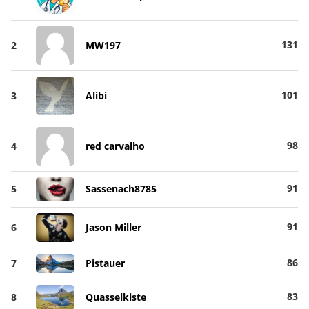
131
2
MW197
101
3
Alibi
98
4
red carvalho
91
5
Sassenach8785
91
6
Jason Miller
86
7
Pistauer
83
8
Quasselkiste