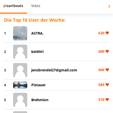
Heartbeats
Votes
Die Top 10 User der Woche:
620
1
ASTRA.
600
2
bd4941
600
3
jensbrendel27@gmail.com
585
4
Pistauer
570
5
Brehmion