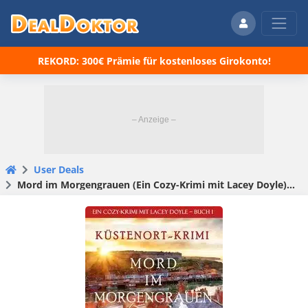
REKORD: 300€ Prämie für kostenloses Girokonto!
User Deals
Mord im Morgengrauen (Ein Cozy-Krimi mit Lacey Doyle) kostenlos downloaden