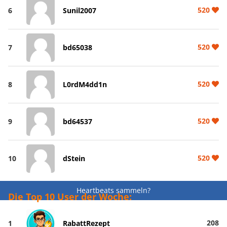
520
6
Sunil2007
520
7
bd65038
520
8
L0rdM4dd1n
520
9
bd64537
520
10
dStein
Heartbeats sammeln?
Die Top 10 User der Woche:
208
1
RabattRezept