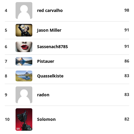
98
4
red carvalho
91
5
Jason Miller
91
6
Sassenach8785
86
7
Pistauer
83
8
Quasselkiste
83
9
radon
82
10
Solomon