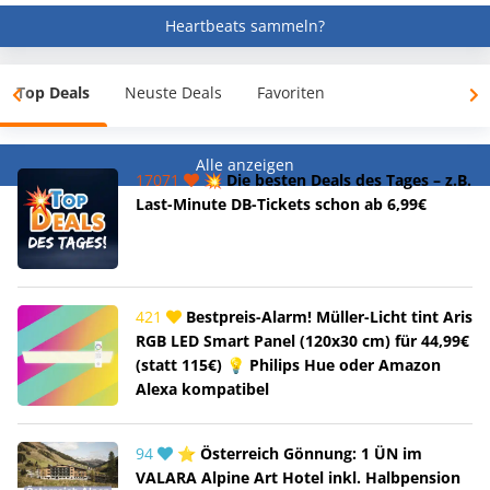
Heartbeats sammeln?
Top Deals
Neuste Deals
Favoriten
Alle anzeigen
17071
💥 Die besten Deals des Tages – z.B.
Last-Minute DB-Tickets schon ab 6,99€
421
Bestpreis-Alarm! Müller-Licht tint Aris
RGB LED Smart Panel (120x30 cm) für 44,99€
(statt 115€) 💡 Philips Hue oder Amazon
Alexa kompatibel
94
⭐ Österreich Gönnung: 1 ÜN im
VALARA Alpine Art Hotel inkl. Halbpension