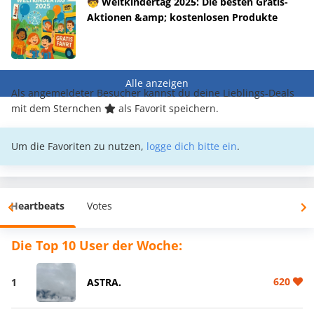
🧒 Weltkindertag 2025: Die besten Gratis-
Aktionen &amp; kostenlosen Produkte
Alle anzeigen
Als angemeldeter Besucher kannst du deine Lieblings-Deals
mit dem Sternchen
als Favorit speichern.
Um die Favoriten zu nutzen,
logge dich bitte ein
.
Heartbeats
Votes
Die Top 10 User der Woche:
620
1
ASTRA.