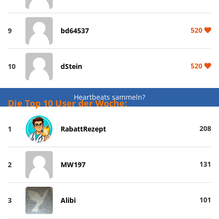
520
9
bd64537
520
10
dStein
Heartbeats sammeln?
Die Top 10 User der Woche:
208
1
RabattRezept
131
2
MW197
101
3
Alibi