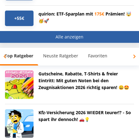
quirion: ETF-Sparplan mit
175€
Prämien! 🤯
+55€
🥳🚀
Alle anzeigen
Top Ratgeber
Neuste Ratgeber
Favoriten
Gutscheine, Rabatte, T-Shirts & freier
Eintritt: Mit guten Noten bei den
Zeugnisaktionen 2026 richtig sparen! 😀🤩
Kfz-Versicherung 2026 WIEDER teurer!? - So
spart ihr dennoch! 🚗💡