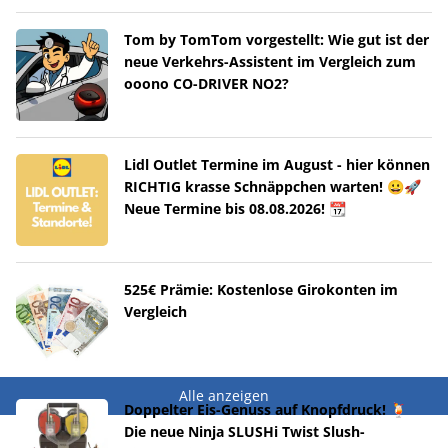
Tom by TomTom vorgestellt: Wie gut ist der
neue Verkehrs-Assistent im Vergleich zum
ooono CO-DRIVER NO2?
Lidl Outlet Termine im August - hier können
RICHTIG krasse Schnäppchen warten! 😀🚀
Neue Termine bis 08.08.2026! 📆
525€ Prämie: Kostenlose Girokonten im
Vergleich
Alle anzeigen
Doppelter Eis-Genuss auf Knopfdruck! 🍹
Die neue Ninja SLUSHi Twist Slush-