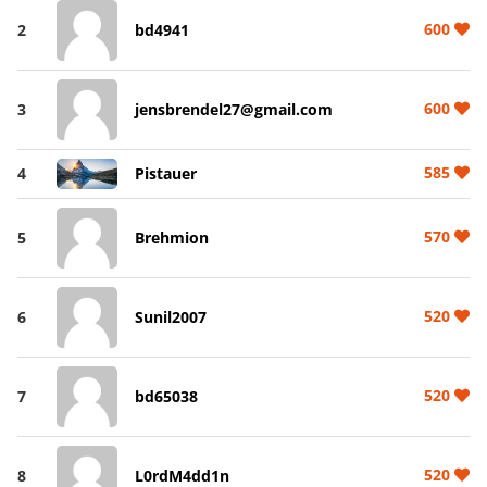
600
2
bd4941
600
3
jensbrendel27@gmail.com
585
4
Pistauer
570
5
Brehmion
520
6
Sunil2007
520
7
bd65038
520
8
L0rdM4dd1n