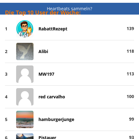
Heartbeats sammeln?
Die Top 10 User der Woche:
139
1
RabattRezept
118
2
Alibi
113
3
MW197
100
4
red carvalho
99
5
hamburgerjunge
93
6
Pistauer