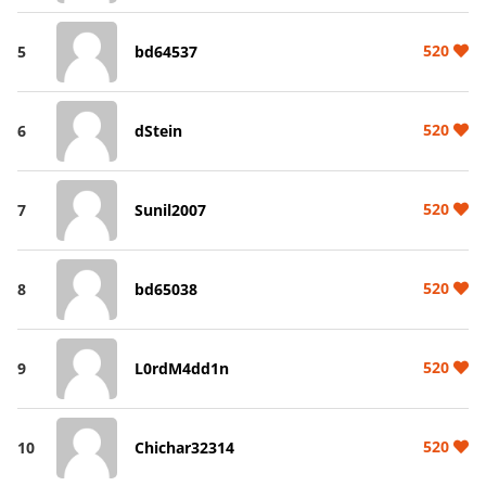
520
5
bd64537
520
6
dStein
520
7
Sunil2007
520
8
bd65038
520
9
L0rdM4dd1n
520
10
Chichar32314