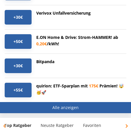
Verivox Unfallversicherung
+30€
E.ON Home & Drive: Strom-HAMMER! ab
+50€
0,20€
/kWh!
Bitpanda
+30€
quirion: ETF-Sparplan mit
175€
Prämien! 🤯
+55€
🥳🚀
Alle anzeigen
Top Ratgeber
Neuste Ratgeber
Favoriten