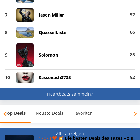
92
7
Jason Miller
86
8
Quasselkiste
85
9
Solomon
82
10
Sassenach8785
Heartbeats sammeln?
Top Deals
Neuste Deals
Favoriten
Alle anzeigen
17074
💥 Die besten Deals des Tages – z.B.