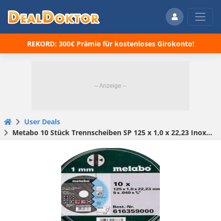
REKORD: 300€ Prämie für kostenloses Girokonto!
User Deals
Metabo 10 Stück Trennscheiben SP 125 x 1,0 x 22,23 Inox für 6,98€(statt 10,98€)