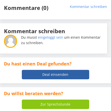
Kommentare (0)
Kommentar schreiben
Kommentar schreiben
Du musst
eingeloggt sein
um einen Kommentar
zu schreiben.
Du hast einen Deal gefunden?
Deal einsenden
Du willst beraten werden?
Zur Sprechstunde