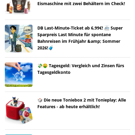
Eismaschine mit zwei Behältern im Check!
DB Last-Minute-Ticket ab 6,99€! 🚈 Super
Sparpreis Last Minute für spontane
Bahnreisen im Frühjahr &amp; Sommer
2026!🧳
💸🤑 Tagesgeld: Vergleich und Zinsen fürs
Tagesgeldkonto
🎲 Die neue Toniebox 2 mit Tonieplay: Alle
Features - ab heute erhältlich!