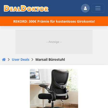
REKORD: 300€ Prämie für kostenloses Girokonto!
User Deals
Marsail Bürostuhl