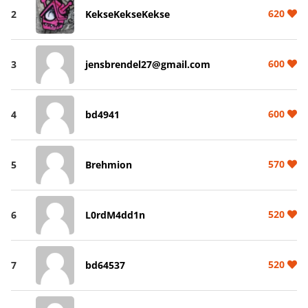
620
2
KekseKekseKekse
600
3
jensbrendel27@gmail.com
600
4
bd4941
570
5
Brehmion
520
6
L0rdM4dd1n
520
7
bd64537