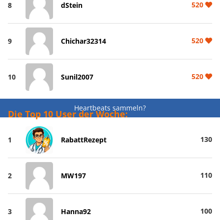
520
8
dStein
520
9
Chichar32314
520
10
Sunil2007
Heartbeats sammeln?
Die Top 10 User der Woche:
130
1
RabattRezept
110
2
MW197
100
3
Hanna92