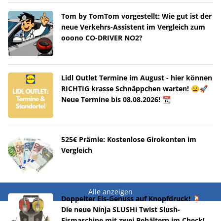
Tom by TomTom vorgestellt: Wie gut ist der
neue Verkehrs-Assistent im Vergleich zum
ooono CO-DRIVER NO2?
Lidl Outlet Termine im August - hier können
RICHTIG krasse Schnäppchen warten! 😀🚀
Neue Termine bis 08.08.2026! 📆
525€ Prämie: Kostenlose Girokonten im
Vergleich
Alle anzeigen
Doppelter Eis-Genuss auf Knopfdruck! 🍹
Die neue Ninja SLUSHi Twist Slush-
Eismaschine mit zwei Behältern im Check!