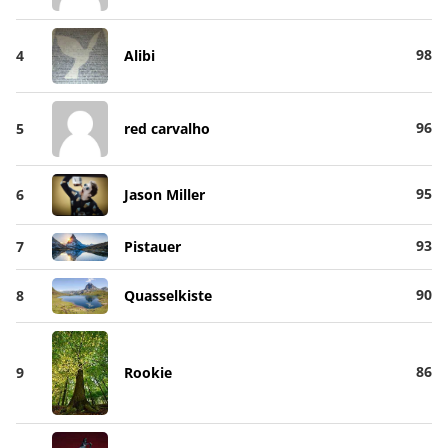
98
4
Alibi
96
5
red carvalho
95
6
Jason Miller
93
7
Pistauer
90
8
Quasselkiste
86
9
Rookie