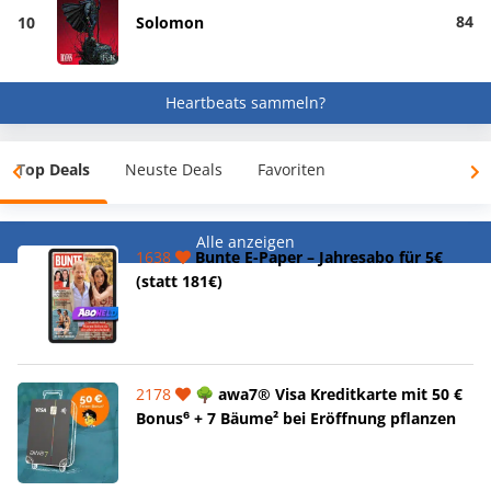
84
10
Solomon
Heartbeats sammeln?
Top Deals
Neuste Deals
Favoriten
Alle anzeigen
1638
Bunte E-Paper – Jahresabo für 5€
(statt 181€)
2178
🌳 awa7® Visa Kreditkarte mit 50 €
Bonus⁶ + 7 Bäume² bei Eröffnung pflanzen