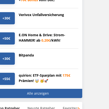
Verivox Unfallversicherung
+30€
E.ON Home & Drive: Strom-
+50€
HAMMER! ab
0,20€
/kWh!
Bitpanda
+30€
quirion: ETF-Sparplan mit
175€
+55€
Prämien! 🤯 🥳🚀
Alle anzeigen
op Ratgeber
Neuste Ratgeber
Favoriten