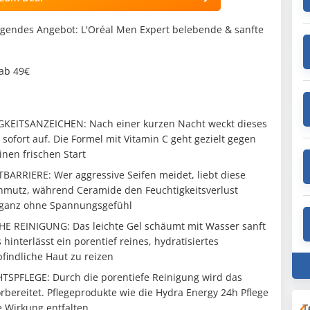
gendes Angebot: L'Oréal Men Expert belebende & sanfte
 ab 49€
EITSANZEICHEN: Nach einer kurzen Nacht weckt dieses
ofort auf. Die Formel mit Vitamin C geht gezielt gegen
inen frischen Start
RRIERE: Wer aggressive Seifen meidet, liebt diese
Schmutz, während Ceramide den Feuchtigkeitsverlust
– ganz ohne Spannungsgefühl
 REINIGUNG: Das leichte Gel schäumt mit Wasser sanft
hinterlässt ein porentief reines, hydratisiertes
findliche Haut zu reizen
SPFLEGE: Durch die porentiefe Reinigung wird das
rbereitet. Pflegeprodukte wie die Hydra Energy 24h Pflege
T
e Wirkung entfalten