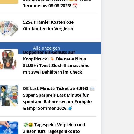
Termine bis 08.08.2026! 📆
525€ Prämie: Kostenlose
Girokonten im Vergleich
Alle anzeigen
Doppelter Eis-Genuss auf
Knopfdruck! 🍹 Die neue Ninja
SLUSHi Twist Slush-Eismaschine
mit zwei Behältern im Check!
DB Last-Minute-Ticket ab 6,99€! 🚈
Super Sparpreis Last Minute für
spontane Bahnreisen im Frühjahr
&amp; Sommer 2026!🧳
💸🤑 Tagesgeld: Vergleich und
Zinsen fürs Tagesgeldkonto