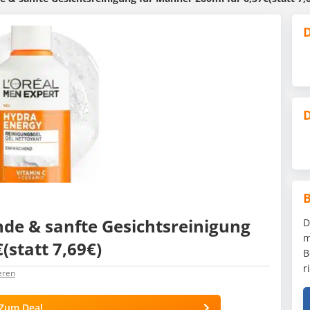
D
D
nde & sanfte Gesichtsreinigung
D
m
(statt 7,69€)
B
r
eren
Zum Deal