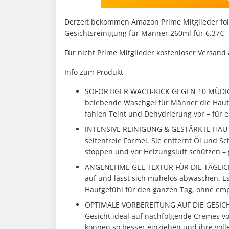
Derzeit bekommen Amazon Prime Mitglieder fol
Gesichtsreinigung für Männer 260ml für 6,37€
Für nicht Prime Mitglieder kostenloser Versand
Info zum Produkt
SOFORTIGER WACH-KICK GEGEN 10 MÜDIGK
belebende Waschgel für Männer die Haut s
fahlen Teint und Dehydrierung vor – für e
INTENSIVE REINIGUNG & GESTÄRKTE HAUTBA
seifenfreie Formel. Sie entfernt Öl und 
stoppen und vor Heizungsluft schützen 
ANGENEHME GEL-TEXTUR FÜR DIE TÄGLICHE
auf und lässt sich mühelos abwaschen. Es 
Hautgefühl für den ganzen Tag, ohne emp
OPTIMALE VORBEREITUNG AUF DIE GESICHT
Gesicht ideal auf nachfolgende Cremes vo
können so besser einziehen und ihre voll