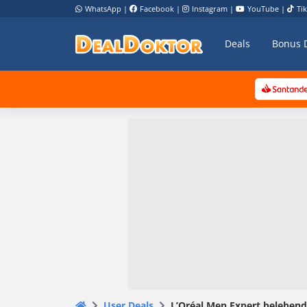
WhatsApp
|
Facebook
|
Instagram
|
YouTube
|
Ti
Deals
Bonus 
User Deals
L’Oréal Men Expert belebende