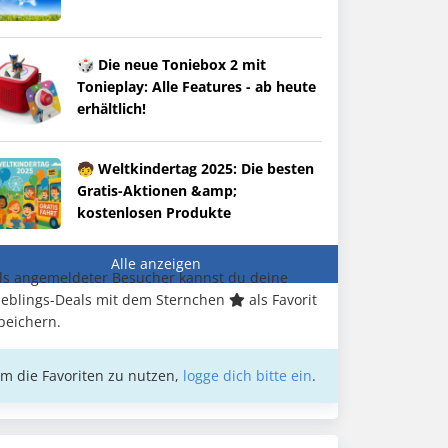
🎲 Die neue Toniebox 2 mit
Tonieplay: Alle Features - ab heute
erhältlich!
🧒 Weltkindertag 2025: Die besten
Gratis-Aktionen &amp;
kostenlosen Produkte
Alle anzeigen
ls angemeldeter Besucher kannst du deine
ieblings-Deals mit dem Sternchen
als Favorit
peichern.
m die Favoriten zu nutzen,
logge dich bitte ein
.