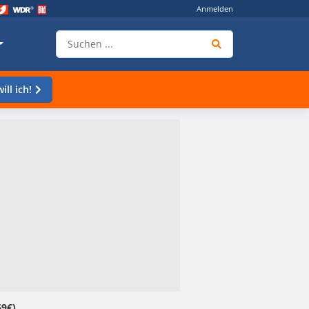
Anmelden
ill ich!
69€)