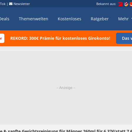
kTok
|
Newsletter
Bekannt aus:
Deals
Themenwelten
Kostenloses
Ratgeber
Mehr
REKORD: 300€ Prämie für kostenloses Girokonto!
Das w
 & sanfte Gesichtsreinigung für Männer 260ml für 6,37€(statt 7,