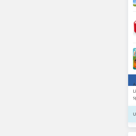
A
L
s
U