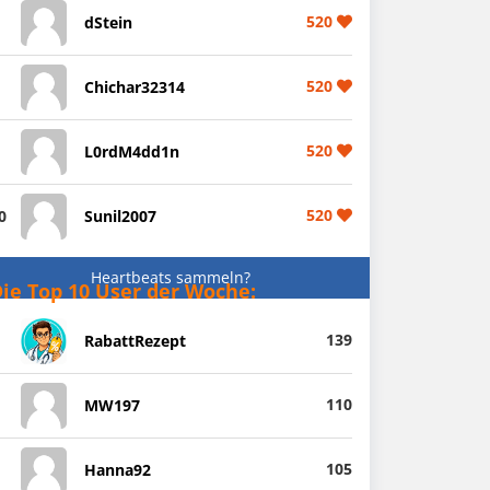
520
dStein
520
Chichar32314
520
L0rdM4dd1n
520
0
Sunil2007
Heartbeats sammeln?
ie Top 10 User der Woche:
139
RabattRezept
110
MW197
105
Hanna92