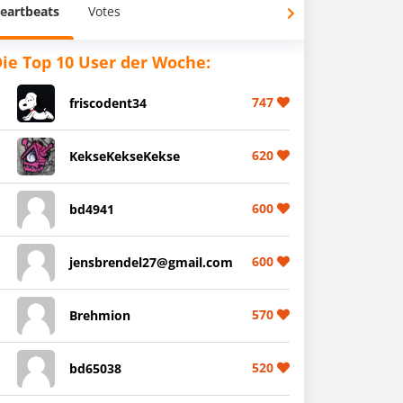
eartbeats
Votes
ie Top 10 User der Woche:
747
friscodent34
620
KekseKekseKekse
600
bd4941
600
jensbrendel27@gmail.com
570
Brehmion
520
bd65038