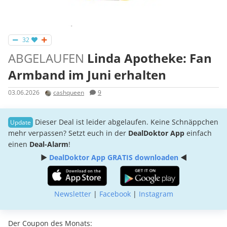
32
ABGELAUFEN
Linda Apotheke: Fan
Armband im Juni erhalten
03.06.2026
cashqueen
9
Dieser Deal ist leider abgelaufen. Keine Schnäppchen
mehr verpassen? Setzt euch in der
DealDoktor App
einfach
einen
Deal-Alarm
!
►
DealDoktor App GRATIS downloaden
◄
Newsletter
|
Facebook
|
Instagram
Der Coupon des Monats: