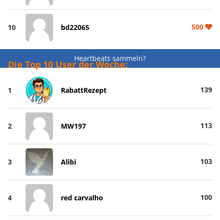
500
10
bd22065
Heartbeats sammeln?
Die Top 10 User der Woche:
139
1
RabattRezept
113
2
MW197
103
3
Alibi
100
4
red carvalho