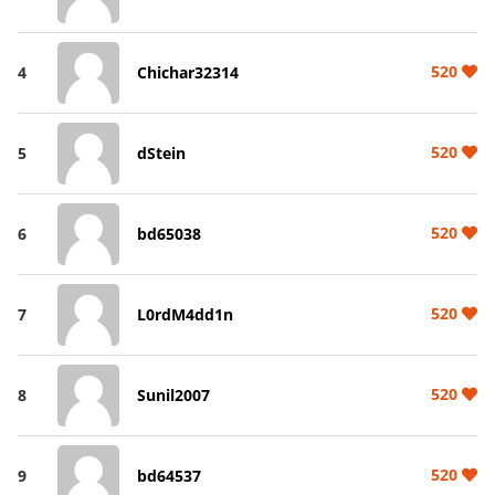
520
4
Chichar32314
520
5
dStein
520
6
bd65038
520
7
L0rdM4dd1n
520
8
Sunil2007
520
9
bd64537