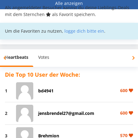
Alle anzeigen
Als angemeldeter Besucher kannst du deine Lieblings-Deals
mit dem Sternchen
als Favorit speichern.
Um die Favoriten zu nutzen,
logge dich bitte ein
.
Heartbeats
Votes
Die Top 10 User der Woche:
600
1
bd4941
600
2
jensbrendel27@gmail.com
570
3
Brehmion