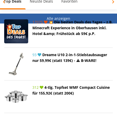
Top Deals
Neuste Deals
Favoriten
Alle anzeigen
17075
💥 Die besten Deals des Tages – z.B.
Minecraft Experience in Oberhausen inkl.
Hotel &amp; Frühstück ab 59€ p.P.
93
Dreame U10 2-in-1-Stielstaubsauger
nur 59,99€ (statt 139€) - ⚠️ B-WARE!
312
4-tlg. Topfset WMF Compact Cuisine
für 155,92€ (statt 200€)