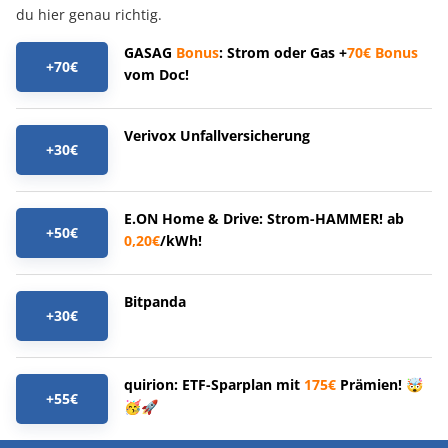
du hier genau richtig.
GASAG
Bonus
: Strom oder Gas +
70€
Bonus
+70€
vom Doc!
Verivox Unfallversicherung
+30€
E.ON Home & Drive: Strom-HAMMER! ab
+50€
0,20€
/kWh!
Bitpanda
+30€
quirion: ETF-Sparplan mit
175€
Prämien! 🤯
+55€
🥳🚀