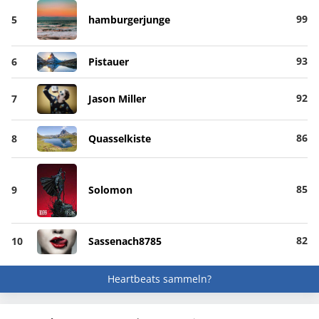
99
5
hamburgerjunge
93
6
Pistauer
92
7
Jason Miller
86
8
Quasselkiste
85
9
Solomon
82
10
Sassenach8785
Heartbeats sammeln?