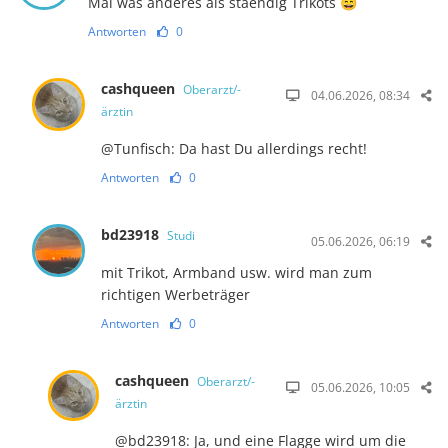
Mal was anderes als staendig Trikots 😄
Antworten
0
cashqueen
Oberarzt/-
04.06.2026, 08:34
ärztin
@Tunfisch: Da hast Du allerdings recht!
Antworten
0
bd23918
Studi
05.06.2026, 06:19
mit Trikot, Armband usw. wird man zum
richtigen Werbeträger
Antworten
0
cashqueen
Oberarzt/-
05.06.2026, 10:05
ärztin
@bd23918: Ja, und eine Flagge wird um die