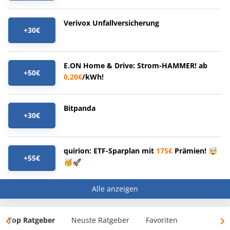
Verivox Unfallversicherung
+30€
E.ON Home & Drive: Strom-HAMMER! ab
+50€
0,20€
/kWh!
Bitpanda
+30€
quirion: ETF-Sparplan mit
175€
Prämien! 🤯
+55€
🥳🚀
Alle anzeigen
Top Ratgeber
Neuste Ratgeber
Favoriten