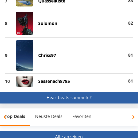
83
7
Quasselkiste
82
8
Solomon
81
9
Chriss97
81
10
Sassenach8785
Heartbeats sammeln?
Top Deals
Neuste Deals
Favoriten
Alle anzeigen