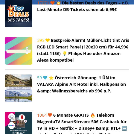
17071
💥 Die besten Deals des Tages – z.B.
Last-Minute DB-Tickets schon ab 6,99€
395
Bestpreis-Alarm! Müller-Licht tint Aris
RGB LED Smart Panel (120x30 cm) für 44,99€
(statt 115€) 💡 Philips Hue oder Amazon
Alexa kompatibel
59
⭐ Österreich Gönnung: 1 ÜN im
VALARA Alpine Art Hotel inkl. Halbpension
&amp; Wellnessbereichs ab 99€ p.P.
1064
6 Monate GRATIS 🔥 Telekom
MagentaTV SmartStream: 50€ Cashback für
TV in HD + Netflix + Disney+ &amp; RTL+ ➡️