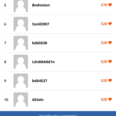
570
5
Brehmion
520
6
Sunil2007
520
7
bd65038
520
8
L0rdM4dd1n
520
9
bd64537
520
10
dStein
Heartbeats sammeln?