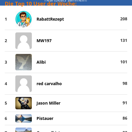
Die Top 10 User der Woche:
208
1
RabattRezept
131
2
MW197
101
3
Alibi
98
4
red carvalho
91
5
Jason Miller
86
6
Pistauer