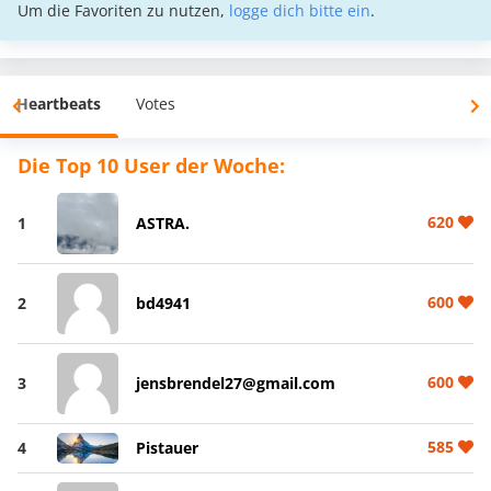
Um die Favoriten zu nutzen,
logge dich bitte ein
.
Heartbeats
Votes
Die Top 10 User der Woche:
620
1
ASTRA.
600
2
bd4941
600
3
jensbrendel27@gmail.com
585
4
Pistauer