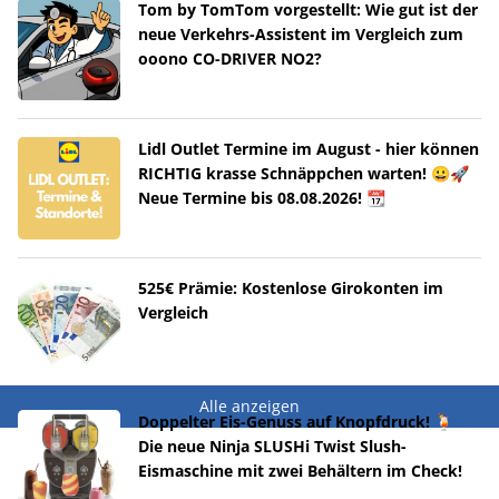
Tom by TomTom vorgestellt: Wie gut ist der
neue Verkehrs-Assistent im Vergleich zum
ooono CO-DRIVER NO2?
Lidl Outlet Termine im August - hier können
RICHTIG krasse Schnäppchen warten! 😀🚀
Neue Termine bis 08.08.2026! 📆
525€ Prämie: Kostenlose Girokonten im
Vergleich
Alle anzeigen
Doppelter Eis-Genuss auf Knopfdruck! 🍹
Die neue Ninja SLUSHi Twist Slush-
Eismaschine mit zwei Behältern im Check!