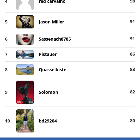
98
4
red carvalho
91
5
Jason Miller
91
6
Sassenach8785
86
7
Pistauer
83
8
Quasselkiste
82
9
Solomon
80
10
bd29204