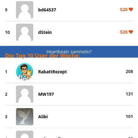
520
9
bd64537
520
10
dStein
Heartbeats sammeln?
Die Top 10 User der Woche:
208
1
RabattRezept
131
2
MW197
101
3
Alibi