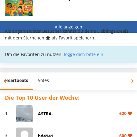
Alle anzeigen
Als angemeldeter Besucher kannst du deine Lieblings-Deals
mit dem Sternchen
als Favorit speichern.
Um die Favoriten zu nutzen,
logge dich bitte ein
.
Heartbeats
Votes
Die Top 10 User der Woche:
620
1
ASTRA.
600
2
bd4941