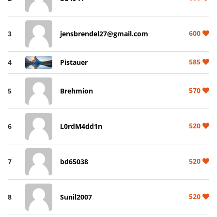
600
3
jensbrendel27@gmail.com
585
4
Pistauer
570
5
Brehmion
520
6
L0rdM4dd1n
520
7
bd65038
520
8
Sunil2007