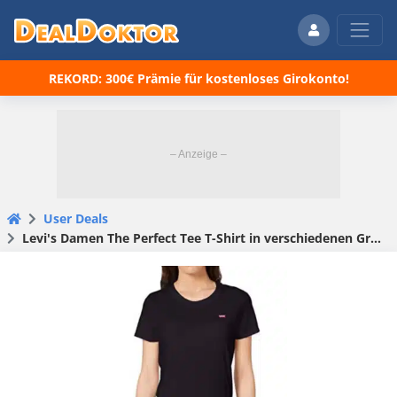
REKORD: 300€ Prämie für kostenloses Girokonto!
User Deals
Levi's Damen The Perfect Tee T-Shirt in verschiedenen Größen für 15,99€ (statt 25€)