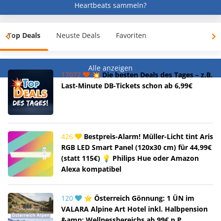
Heartbeats sammeln?
Top Deals
Neuste Deals
Favoriten
Alle anzeigen
17072
💥 Die besten Deals des Tages – z.B.
Last-Minute DB-Tickets schon ab 6,99€
426
Bestpreis-Alarm! Müller-Licht tint Aris
RGB LED Smart Panel (120x30 cm) für 44,99€
(statt 115€) 💡 Philips Hue oder Amazon
Alexa kompatibel
120
⭐ Österreich Gönnung: 1 ÜN im
VALARA Alpine Art Hotel inkl. Halbpension
&amp; Wellnessbereichs ab 99€ p.P.