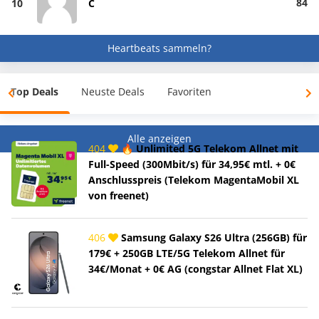
84
10
C
Heartbeats sammeln?
Top Deals
Neuste Deals
Favoriten
Alle anzeigen
404
🔥 Unlimited 5G Telekom Allnet mit
Full-Speed (300Mbit/s) für 34,95€ mtl. + 0€
Anschlusspreis (Telekom MagentaMobil XL
von freenet)
406
Samsung Galaxy S26 Ultra (256GB) für
179€ + 250GB LTE/5G Telekom Allnet für
34€/Monat + 0€ AG (congstar Allnet Flat XL)