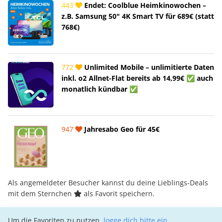
443
Endet: Coolblue Heimkinowochen –
z.B. Samsung 50" 4K Smart TV für 689€ (statt
768€)
772
Unlimited Mobile – unlimitierte Daten
inkl. o2 Allnet-Flat bereits ab 14,99€ ✅ auch
monatlich kündbar ✅
947
Jahresabo Geo für 45€
Als angemeldeter Besucher kannst du deine Lieblings-Deals
mit dem Sternchen
als Favorit speichern.
Um die Favoriten zu nutzen,
logge dich bitte ein
.