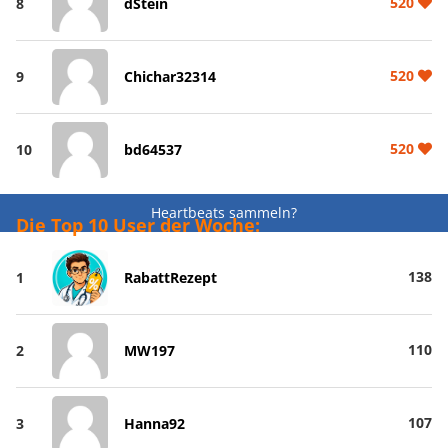
520
8
dStein
520
9
Chichar32314
520
10
bd64537
Heartbeats sammeln?
Die Top 10 User der Woche:
138
1
RabattRezept
110
2
MW197
107
3
Hanna92