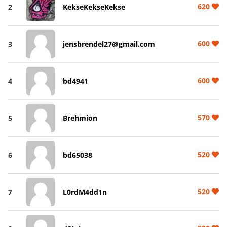
620
2
KekseKekseKekse
600
3
jensbrendel27@gmail.com
600
4
bd4941
570
5
Brehmion
520
6
bd65038
520
7
L0rdM4dd1n