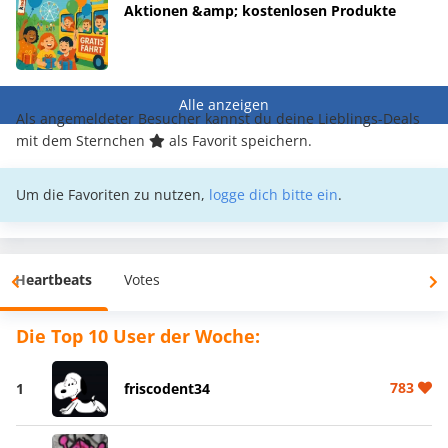
Aktionen &amp; kostenlosen Produkte
Alle anzeigen
Als angemeldeter Besucher kannst du deine Lieblings-Deals
mit dem Sternchen
als Favorit speichern.
Um die Favoriten zu nutzen,
logge dich bitte ein
.
Heartbeats
Votes
Die Top 10 User der Woche:
783
1
friscodent34