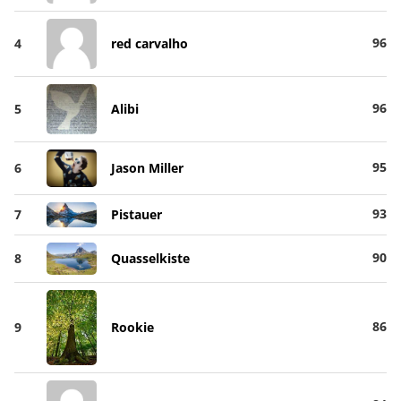
96
4
red carvalho
96
5
Alibi
95
6
Jason Miller
93
7
Pistauer
90
8
Quasselkiste
86
9
Rookie