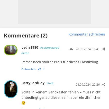
Kommentare (2)
Kommentar schreiben
Lydia1980
Assistenzarzt/-
28.09.2024, 16:41
ärztin
Immer noch stolzer Preis für dieses Plastikding
Antworten
0
BettyFordBoy
Studi
28.09.2024, 22:26
Sollte in keinem Sandkasten fehlen – muss nicht
unbedingt genau dieser sein, aber ein ähnlicher
😉