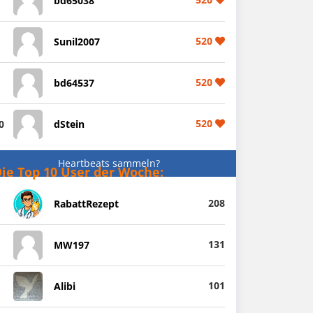
bd65038
520
Sunil2007
520
bd64537
520
0
dStein
Heartbeats sammeln?
ie Top 10 User der Woche:
208
RabattRezept
131
MW197
101
Alibi