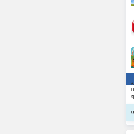
A
L
s
U