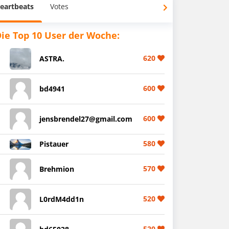
eartbeats
Votes
ie Top 10 User der Woche:
620
ASTRA.
600
bd4941
600
jensbrendel27@gmail.com
580
Pistauer
570
Brehmion
520
L0rdM4dd1n
520