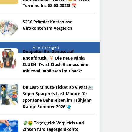
Termine bis 08.08.2026! 📆
525€ Prämie: Kostenlose
Girokonten im Vergleich
Alle anzeigen
Doppelter Eis-Genuss auf
Knopfdruck! 🍹 Die neue Ninja
SLUSHi Twist Slush-Eismaschine
mit zwei Behältern im Check!
DB Last-Minute-Ticket ab 6,99€! 🚈
Super Sparpreis Last Minute für
spontane Bahnreisen im Frühjahr
&amp; Sommer 2026!🧳
💸🤑 Tagesgeld: Vergleich und
Zinsen fürs Tagesgeldkonto