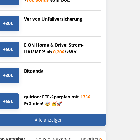
Verivox Unfallversicherung
+30€
E.ON Home & Drive: Strom-
+50€
HAMMER! ab
0,20€
/kWh!
Bitpanda
+30€
quirion: ETF-Sparplan mit
175€
+55€
Prämien! 🤯 🥳🚀
Alle anzeigen
op Ratgeber
Neuste Ratgeber
Favoriten