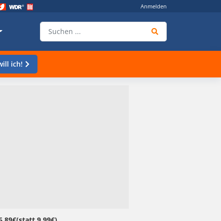
Anmelden
ill ich!
,89€(statt 9,99€)