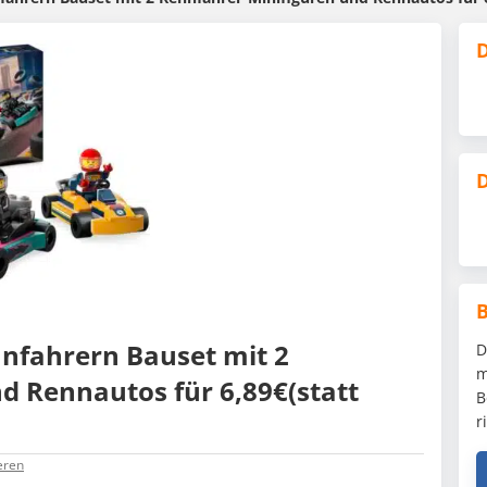
D
D
nnfahrern Bauset mit 2
D
m
d Rennautos für 6,89€(statt
B
r
eren