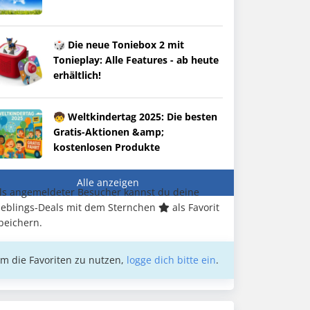
🎲 Die neue Toniebox 2 mit
Tonieplay: Alle Features - ab heute
erhältlich!
🧒 Weltkindertag 2025: Die besten
Gratis-Aktionen &amp;
kostenlosen Produkte
Alle anzeigen
ls angemeldeter Besucher kannst du deine
ieblings-Deals mit dem Sternchen
als Favorit
peichern.
m die Favoriten zu nutzen,
logge dich bitte ein
.