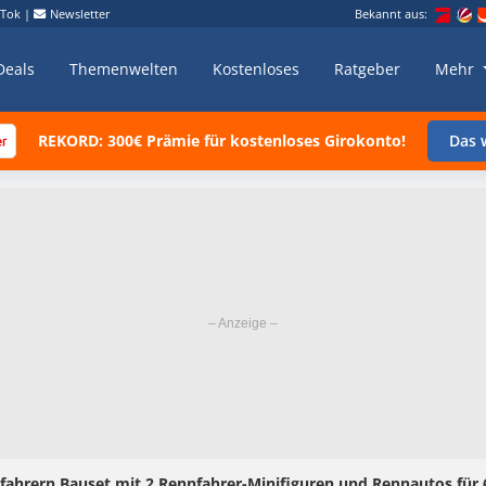
kTok
|
Newsletter
Bekannt aus:
Deals
Themenwelten
Kostenloses
Ratgeber
Mehr
REKORD: 300€ Prämie für kostenloses Girokonto!
Das w
fahrern Bauset mit 2 Rennfahrer-Minifiguren und Rennautos für 6