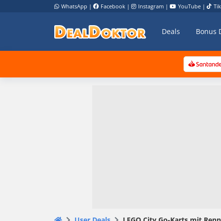
WhatsApp
|
Facebook
|
Instagram
|
YouTube
|
Ti
Deals
Bonus 
User Deals
LEGO City Go-Karts mit Renn