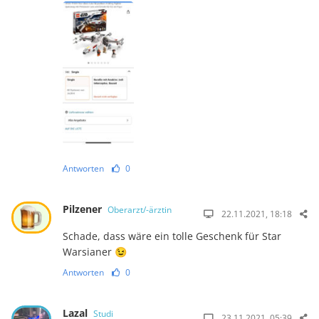
Antworten
0
Pilzener
Oberarzt/-ärztin
22.11.2021, 18:18
Schade, dass wäre ein tolle Geschenk für Star
Warsianer 😉
Antworten
0
Lazal
Studi
23.11.2021, 05:39