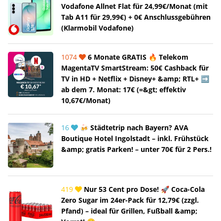
Vodafone Allnet Flat für 24,99€/Monat (mit
Tab A11 für 29,99€) + 0€ Anschlussgebühren
(Klarmobil Vodafone)
1074
6 Monate GRATIS 🔥 Telekom
MagentaTV SmartStream: 50€ Cashback für
TV in HD + Netflix + Disney+ &amp; RTL+ ➡️
ab dem 7. Monat: 17€ (=&gt; effektiv
10,67€/Monat)
16
🍻 Städtetrip nach Bayern? AVA
Boutique Hotel Ingolstadt – inkl. Frühstück
&amp; gratis Parken! – unter 70€ für 2 Pers.!
419
Nur 53 Cent pro Dose! 🚀 Coca-Cola
Zero Sugar im 24er-Pack für 12,79€ (zzgl.
Pfand) – ideal für Grillen, Fußball &amp;