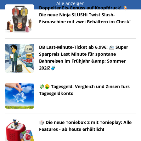
Alle anzeigen
Doppelter Eis-Genuss auf Knopfdruck! 🍹
Die neue Ninja SLUSHi Twist Slush-
Eismaschine mit zwei Behältern im Check!
DB Last-Minute-Ticket ab 6,99€! 🚈 Super
Sparpreis Last Minute für spontane
Bahnreisen im Frühjahr &amp; Sommer
2026!🧳
💸🤑 Tagesgeld: Vergleich und Zinsen fürs
Tagesgeldkonto
🎲 Die neue Toniebox 2 mit Tonieplay: Alle
Features - ab heute erhältlich!