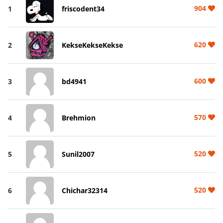
904
1
friscodent34
620
2
KekseKekseKekse
600
3
bd4941
570
4
Brehmion
520
5
Sunil2007
520
6
Chichar32314