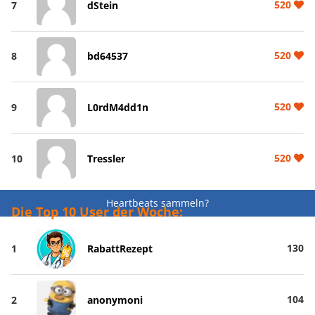
520
7
dStein
520
8
bd64537
520
9
L0rdM4dd1n
520
10
Tressler
Heartbeats sammeln?
Die Top 10 User der Woche:
130
1
RabattRezept
104
2
anonymoni