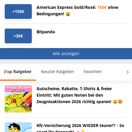
American Express Gold/Rosé:
150€
ohne
+150€
Bedingungen! 🤑
Bitpanda
+30€
Alle anzeigen
Top Ratgeber
Neuste Ratgeber
Favoriten
Gutscheine, Rabatte, T-Shirts & freier
Eintritt: Mit guten Noten bei den
Zeugnisaktionen 2026 richtig sparen! 😀🤩
Kfz-Versicherung 2026 WIEDER teurer!? - So
spart ihr dennoch! 🚗💡