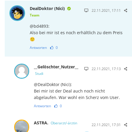
DealDoktor (Nici)
22.11.2021, 17:11
Team
@bd4893:
Also bei mir ist es noch erhältlich zu dem Preis
🙂
Antworten
0
__Gelöschter_Nutzer__
22.11.2021, 17:13
Studi
@DealDoktor (Nici):
Bei mir ist der Deal auch noch nicht
abgelaufen. War wohl ein Scherz vom User.
Antworten
0
ASTRA.
Oberarzt/-ärztin
22.11.2021, 17:31