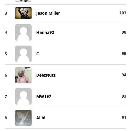
103
3
Jason Miller
98
4
Hanna92
95
5
C
94
6
DeezNutz
93
7
MW197
91
8
Alibi