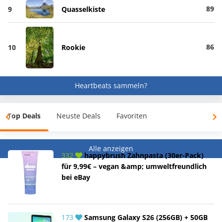
89
9
Quasselkiste
86
10
Rookie
Heartbeats sammeln?
Top Deals
Neuste Deals
Favoriten
Alle anzeigen
332
happybrush Zahnpasta (30er-Pack)
für 9,99€ – vegan &amp; umweltfreundlich
bei eBay
173
Samsung Galaxy S26 (256GB) + 50GB