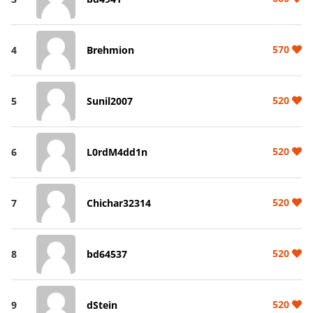
570
4
Brehmion
520
5
Sunil2007
520
6
L0rdM4dd1n
520
7
Chichar32314
520
8
bd64537
520
9
dStein