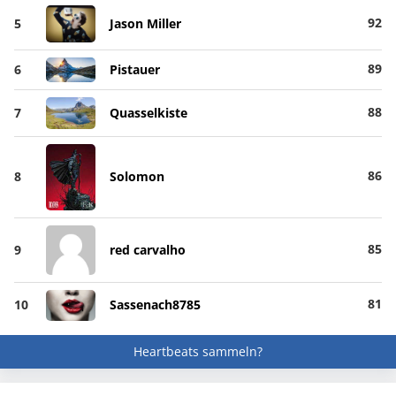
92
5
Jason Miller
89
6
Pistauer
88
7
Quasselkiste
86
8
Solomon
85
9
red carvalho
81
10
Sassenach8785
Heartbeats sammeln?