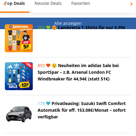
Top Deals
Neuste Deals
Favoriten
Alle anzeigen
262
😍 Lambretta T-Shirts für nur 5,99€
893
😯 Neuheiten im adidas Sale bei
SportSpar – z.B. Arsenal London FC
Windbreaker für 44,94€ (statt 51€)
179
Privatleasing: Suzuki Swift Comfort
Automatik für eff. 153,08€/Monat – sofort
verfügbar