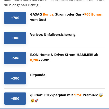
du hier genau richtig.
GASAG
Bonus
: Strom oder Gas +
70€
Bonus
+70€
vom Doc!
Verivox Unfallversicherung
+30€
E.ON Home & Drive: Strom-HAMMER! ab
+50€
0,20€
/kWh!
Bitpanda
+30€
quirion: ETF-Sparplan mit
175€
Prämien! 🤯
+55€
🥳🚀