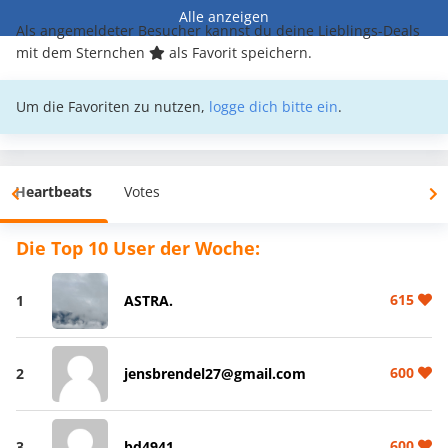
Alle anzeigen
Als angemeldeter Besucher kannst du deine Lieblings-Deals
mit dem Sternchen
als Favorit speichern.
Um die Favoriten zu nutzen,
logge dich bitte ein
.
Heartbeats
Votes
Die Top 10 User der Woche:
615
1
ASTRA.
600
2
jensbrendel27@gmail.com
600
3
bd4941