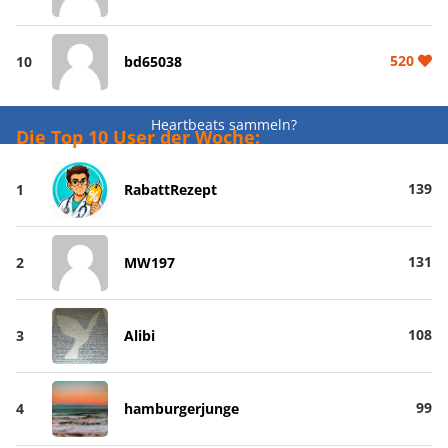
520
10
bd65038
Heartbeats sammeln?
Die Top 10 User der Woche:
139
1
RabattRezept
131
2
MW197
108
3
Alibi
99
4
hamburgerjunge