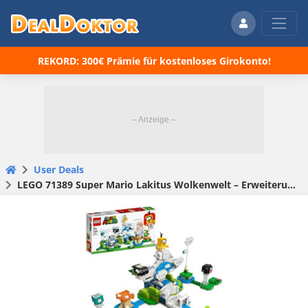
REKORD: 300€ Prämie für kostenloses Girokonto!
User Deals
LEGO 71389 Super Mario Lakitus Wolkenwelt – Erweiterungsset