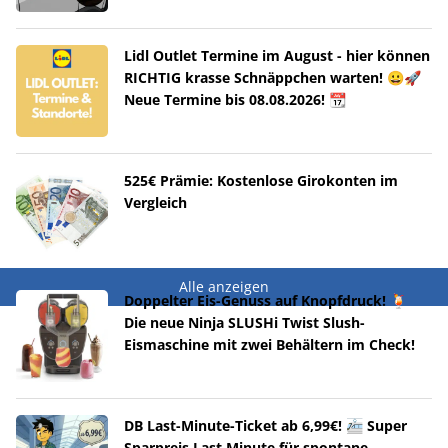
Lidl Outlet Termine im August - hier können
RICHTIG krasse Schnäppchen warten! 😀🚀
Neue Termine bis 08.08.2026! 📆
525€ Prämie: Kostenlose Girokonten im
Vergleich
Alle anzeigen
Doppelter Eis-Genuss auf Knopfdruck! 🍹
Die neue Ninja SLUSHi Twist Slush-
Eismaschine mit zwei Behältern im Check!
DB Last-Minute-Ticket ab 6,99€! 🚈 Super
Sparpreis Last Minute für spontane