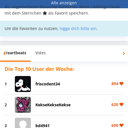
Alle anzeigen
Als angemeldeter Besucher kannst du deine Lieblings-Deals
mit dem Sternchen
als Favorit speichern.
Um die Favoriten zu nutzen,
logge dich bitte ein
.
Heartbeats
Votes
Die Top 10 User der Woche:
894
1
friscodent34
620
2
KekseKekseKekse
600
3
bd4941