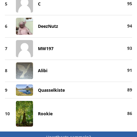
95
5
C
94
6
DeezNutz
93
7
MW197
91
8
Alibi
89
9
Quasselkiste
86
10
Rookie