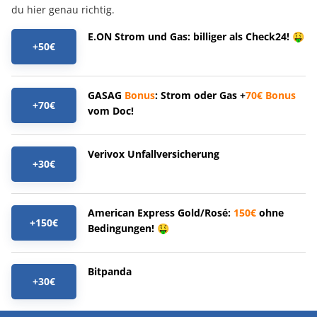
du hier genau richtig.
E.ON Strom und Gas: billiger als Check24! 🤑
+50€
GASAG
Bonus
: Strom oder Gas +
70€
Bonus
+70€
vom Doc!
Verivox Unfallversicherung
+30€
American Express Gold/Rosé:
150€
ohne
+150€
Bedingungen! 🤑
Bitpanda
+30€