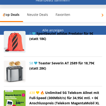
Heartbeats sammeln?
Top Deals
Neuste Deals
Favoriten
Alle anzeigen
0
Sportbeutel adidas Predator für 9€
(statt 18€)
58
Toaster Severin AT 2589 für 18,79€
(statt 28€)
438
🔥 Unlimited 5G Telekom Allnet mit
Full-Speed (300Mbit/s) für 34,95€ mtl. + 0€
Anschlusspreis (Telekom MagentaMobil XL