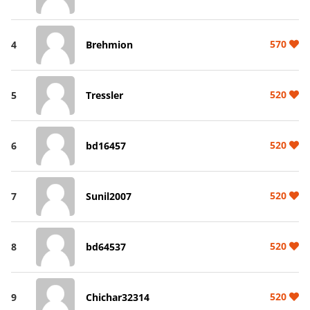
570
4
Brehmion
520
5
Tressler
520
6
bd16457
520
7
Sunil2007
520
8
bd64537
520
9
Chichar32314