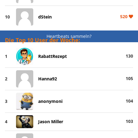
520
10
dStein
Heartbeats sammeln?
Die Top 10 User der Woche:
130
1
RabattRezept
105
2
Hanna92
104
3
anonymoni
103
4
Jason Miller