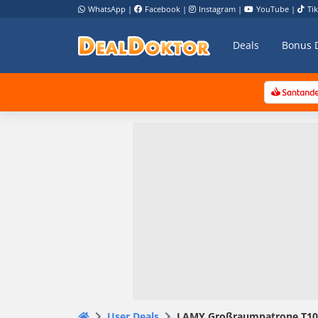
WhatsApp
|
Facebook
|
Instagram
|
YouTube
|
Ti
Deals
Bonus 
User Deals
LAMY Großraumpatrone T10 5e