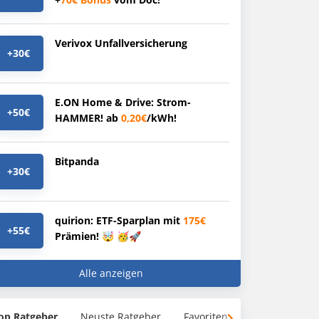
Verivox Unfallversicherung
+30€
E.ON Home & Drive: Strom-
+50€
HAMMER! ab
0,20€
/kWh!
Bitpanda
+30€
quirion: ETF-Sparplan mit
175€
+55€
Prämien! 🤯 🥳🚀
Alle anzeigen
op Ratgeber
Neuste Ratgeber
Favoriten