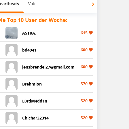
eartbeats
Votes
ie Top 10 User der Woche:
615
ASTRA.
600
bd4941
600
jensbrendel27@gmail.com
570
Brehmion
520
L0rdM4dd1n
520
Chichar32314