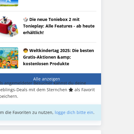
🎲 Die neue Toniebox 2 mit
Tonieplay: Alle Features - ab heute
erhältlich!
🧒 Weltkindertag 2025: Die besten
Gratis-Aktionen &amp;
kostenlosen Produkte
Alle anzeigen
ls angemeldeter Besucher kannst du deine
ieblings-Deals mit dem Sternchen
als Favorit
peichern.
m die Favoriten zu nutzen,
logge dich bitte ein
.