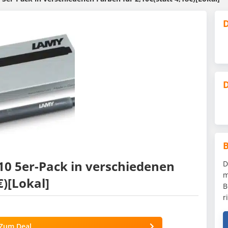
D
D
 5er-Pack in verschiedenen
D
m
€)[Lokal]
B
r
Zum Deal