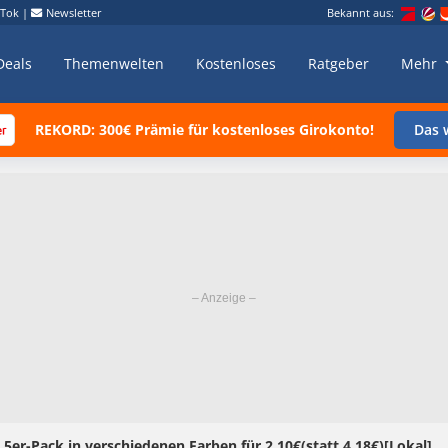
kTok
|
Newsletter
Bekannt aus:
Deals
Themenwelten
Kostenloses
Ratgeber
Mehr
REKORD: 300€ Prämie für kostenloses Girokonto!
Das w
r-Pack in verschiedenen Farben für 2,10€(statt 4,18€)[Lokal]