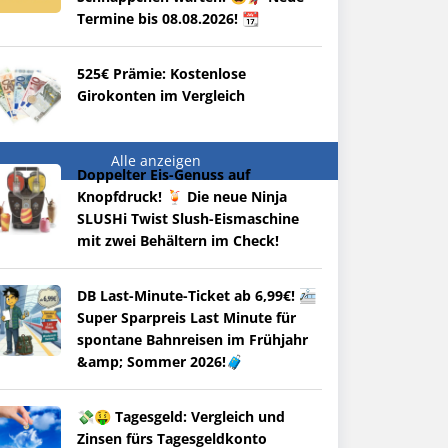
Termine bis 08.08.2026! 📆
525€ Prämie: Kostenlose
Girokonten im Vergleich
Alle anzeigen
Doppelter Eis-Genuss auf
Knopfdruck! 🍹 Die neue Ninja
SLUSHi Twist Slush-Eismaschine
mit zwei Behältern im Check!
DB Last-Minute-Ticket ab 6,99€! 🚈
Super Sparpreis Last Minute für
spontane Bahnreisen im Frühjahr
&amp; Sommer 2026!🧳
💸🤑 Tagesgeld: Vergleich und
Zinsen fürs Tagesgeldkonto