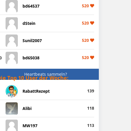
520
bd64537
520
dStein
520
Sunil2007
520
0
bd65038
Heartbeats sammeln?
ie Top 10 User der Woche:
139
RabattRezept
118
Alibi
113
MW197