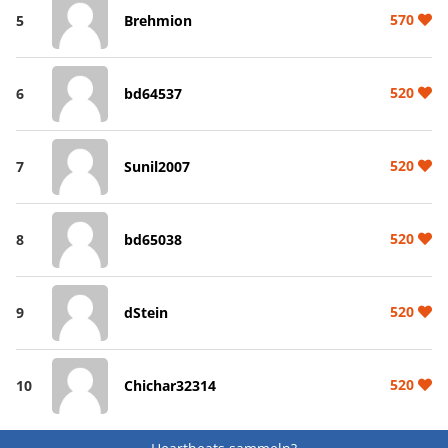
570
5
Brehmion
520
6
bd64537
520
7
Sunil2007
520
8
bd65038
520
9
dStein
520
10
Chichar32314