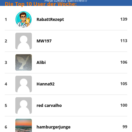
Heartbeats sammeln?
Die Top 10 User der Woche:
139
1
RabattRezept
113
2
MW197
106
3
Alibi
105
4
Hanna92
100
5
red carvalho
99
6
hamburgerjunge