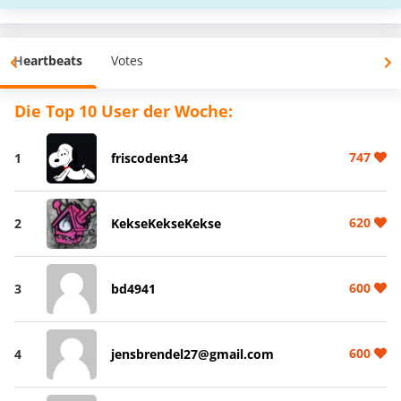
Heartbeats
Votes
Die Top 10 User der Woche:
747
1
friscodent34
620
2
KekseKekseKekse
600
3
bd4941
600
4
jensbrendel27@gmail.com