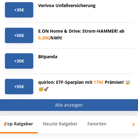
Verivox Unfallversicherung
+30€
E.ON Home & Drive: Strom-HAMMER! ab
+50€
0,20€
/kWh!
Bitpanda
+30€
quirion: ETF-Sparplan mit
175€
Prämien! 🤯
+55€
🥳🚀
Alle anzeigen
Top Ratgeber
Neuste Ratgeber
Favoriten