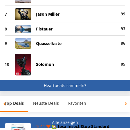
99
7
Jason Miller
93
8
Pistauer
86
9
Quasselkiste
85
10
Solomon
Heartbeats sammeln?
Top Deals
Neuste Deals
Favoriten
Alle anzeigen
1011
🏡 tesa Insect Stop Standard