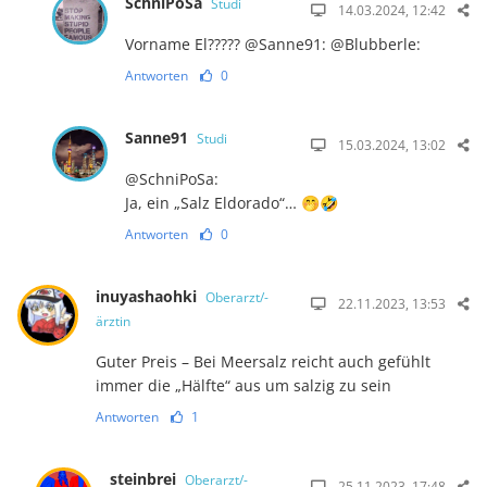
SchniPoSa
Studi
14.03.2024, 12:42
Vorname El????? @Sanne91: @Blubberle:
Antworten
0
Sanne91
Studi
15.03.2024, 13:02
@SchniPoSa:
Ja, ein „Salz Eldorado“… 🤭🤣
Antworten
0
inuyashaohki
Oberarzt/-
22.11.2023, 13:53
ärztin
Guter Preis – Bei Meersalz reicht auch gefühlt
immer die „Hälfte“ aus um salzig zu sein
Antworten
1
steinbrei
Oberarzt/-
25.11.2023, 17:48