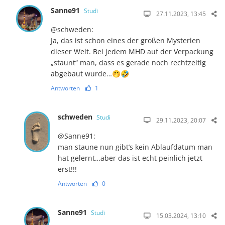
Sanne91
Studi
27.11.2023, 13:45
@schweden:
Ja, das ist schon eines der großen Mysterien
dieser Welt. Bei jedem MHD auf der Verpackung
„staunt“ man, dass es gerade noch rechtzeitig
abgebaut wurde…🤭🤣
Antworten
1
schweden
Studi
29.11.2023, 20:07
@Sanne91:
man staune nun gibt’s kein Ablaufdatum man
hat gelernt…aber das ist echt peinlich jetzt
erst!!!
Antworten
0
Sanne91
Studi
15.03.2024, 13:10