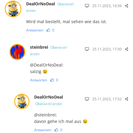
DealOrNoDeal
Oberarzt/-
25.11.2023, 16:56
ärztin
Wird mal bestellt, mal sehen wie das ist.
Antworten
0
steinbrei
Oberarzt/-
25.11.2023, 17:50
ärztin
@DealOrNoDeal:
salzig 😉
Antworten
0
DealOrNoDeal
25.11.2023, 17:52
Oberarzt/-ärztin
@steinbrei:
davon gehe ich mal aus 😉
Antworten
0