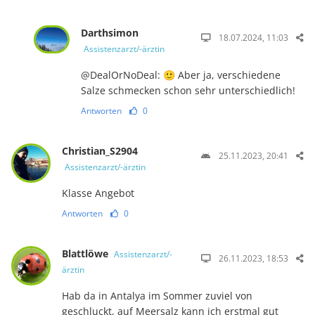
Darthsimon
18.07.2024, 11:03
Assistenzarzt/-ärztin
@DealOrNoDeal: 🙂 Aber ja, verschiedene
Salze schmecken schon sehr unterschiedlich!
Antworten
0
Christian_S2904
25.11.2023, 20:41
Assistenzarzt/-ärztin
Klasse Angebot
Antworten
0
Blattlöwe
Assistenzarzt/-
26.11.2023, 18:53
ärztin
Hab da in Antalya im Sommer zuviel von
geschluckt, auf Meersalz kann ich erstmal gut