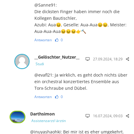
@Sanne91:
Die dicksten Finger haben immer noch die
Kollegen Bautischler,
Azubi: Aua😖, Geselle: Aua-Aua😖😖, Meister:
Aua-Aua-Aua😖😖😖👉🔨
Antworten
0
__Gelöschter_Nutzer__
27.09.2024, 18:29
Studi
@evafl21: Ja wirklich, es geht doch nichts über
ein orchestral konzertiertes Ensemble aus
Torx-Schraube und Dübel.
Antworten
0
Darthsimon
16.07.2024, 09:03
Assistenzarzt/-ärztin
@inuyashaohki: Bei mir ist es eher umgekehrt.