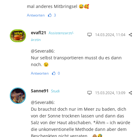
mal anderes Mitbringsel 😅🥰
Antworten
3
evafl21
Assistenzarzt/-
14.03.2024, 11:04
ärztin
@Severa86:
Nur selbst transportieren musst du es dann
noch. 😉
Antworten
0
Sanne91
Studi
15.03.2024, 13:09
@Severa86:
Du brauchst doch nur im Meer zu baden, dich
von der Sonne trocknen lassen und dann das
Salz von der Haut abschaben. *Ähm – ich würde
die unkonventionelle Methode dann aber dem
Beschenkten nicht verraten… 🙈🤣