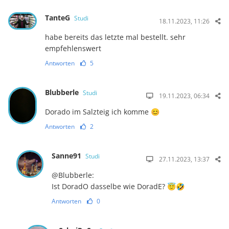
TanteG
Studi
18.11.2023, 11:26
habe bereits das letzte mal bestellt. sehr
empfehlenswert
Antworten
5
Blubberle
Studi
19.11.2023, 06:34
Dorado im Salzteig ich komme 😊
Antworten
2
Sanne91
Studi
27.11.2023, 13:37
@Blubberle:
Ist DoradO dasselbe wie DoradE? 😇🤣
Antworten
0