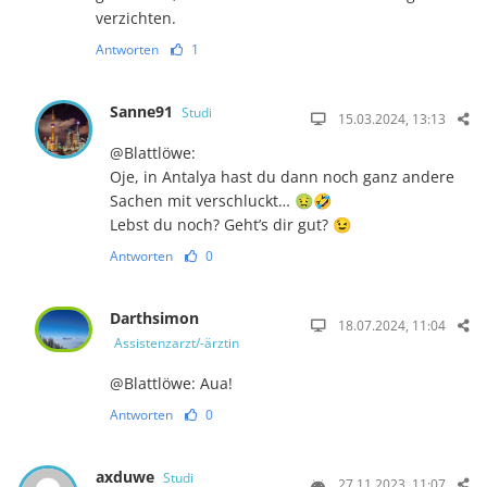
verzichten.
Antworten
1
Sanne91
Studi
15.03.2024, 13:13
@Blattlöwe:
Oje, in Antalya hast du dann noch ganz andere
Sachen mit verschluckt… 🤢🤣
Lebst du noch? Geht’s dir gut? 😉
Antworten
0
Darthsimon
18.07.2024, 11:04
Assistenzarzt/-ärztin
@Blattlöwe: Aua!
Antworten
0
axduwe
Studi
27.11.2023, 11:07