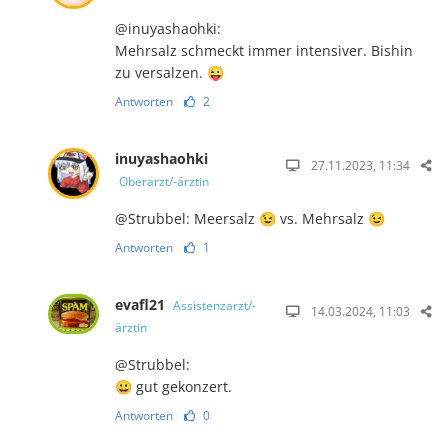
@inuyashaohki:
Mehrsalz schmeckt immer intensiver. Bishin
zu versalzen. 😜
Antworten
2
inuyashaohki
27.11.2023, 11:34
Oberarzt/-ärztin
@Strubbel: Meersalz 😉 vs. Mehrsalz 😉
Antworten
1
evafl21
Assistenzarzt/-
14.03.2024, 11:03
ärztin
@Strubbel:
😀 gut gekonzert.
Antworten
0