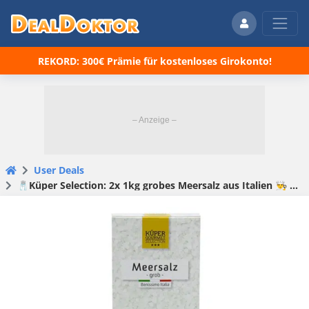
REKORD: 300€ Prämie für kostenloses Girokonto!
User Deals
🧂Küper Selection: 2x 1kg grobes Meersalz aus Italien 👨‍🍳 für 1,30€ / Stück