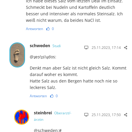
Ich habe dieses Salz vom letzten Deal im Einsatz.
Schmeckt bei Nudeln und Kartoffeln deutlich
besser und intensiver als normales Steinsalz. Ich
weiß nicht warum, da beides NaCl ist.
Antworten
0
schweden
Studi
25.11.2023, 17:14
@ʇɐɔ!ʇs!ɥdos:
Denkt man aber Salz ist nicht gleich Salz. Kommt
darauf woher es kommt.
Hatte Salz aus den Bergen hatte noch nie so
leckeres Salz.
Antworten
0
steinbrei
Oberarzt/-
25.11.2023, 17:50
ärztin
@schweden:#