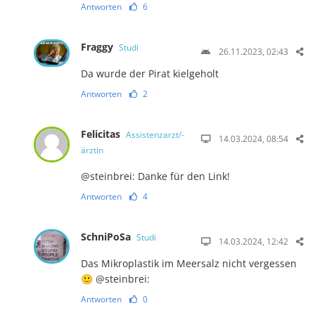
Antworten
6
Fraggy
Studi
26.11.2023, 02:43
Da wurde der Pirat kielgeholt
Antworten
2
Felicitas
Assistenzarzt/-
14.03.2024, 08:54
ärztin
@steinbrei: Danke für den Link!
Antworten
4
SchniPoSa
Studi
14.03.2024, 12:42
Das Mikroplastik im Meersalz nicht vergessen
🙂 @steinbrei:
Antworten
0