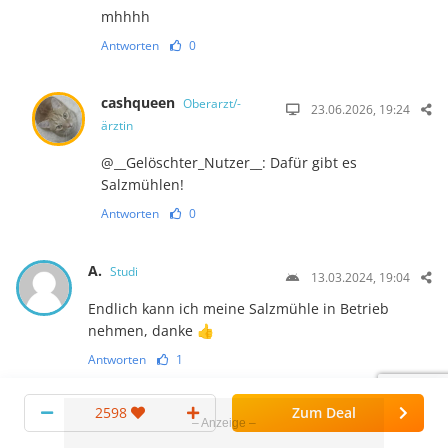
mhhhh
Antworten
0
cashqueen
Oberarzt/-
23.06.2026, 19:24
ärztin
@__Gelöschter_Nutzer__: Dafür gibt es
Salzmühlen!
Antworten
0
A.
Studi
13.03.2024, 19:04
Endlich kann ich meine Salzmühle in Betrieb
nehmen, danke 👍
Antworten
1
2598
Zum Deal
gerda11
Studi
14.03.2024, 11:22