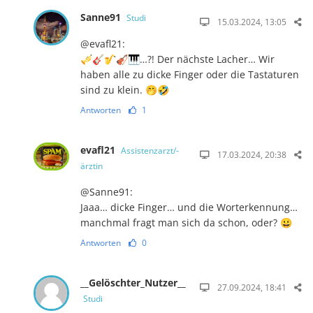
Sanne91
Studi
15.03.2024, 13:05
@evafl21:
🎺🎸🎷🎻🎹…?! Der nächste Lacher… Wir
haben alle zu dicke Finger oder die Tastaturen
sind zu klein. 🤭🤣
Antworten
1
evafl21
Assistenzarzt/-
17.03.2024, 20:38
ärztin
@Sanne91:
Jaaa… dicke Finger… und die Worterkennung…
manchmal fragt man sich da schon, oder? 😀
Antworten
0
__Gelöschter_Nutzer__
27.09.2024, 18:41
Studi