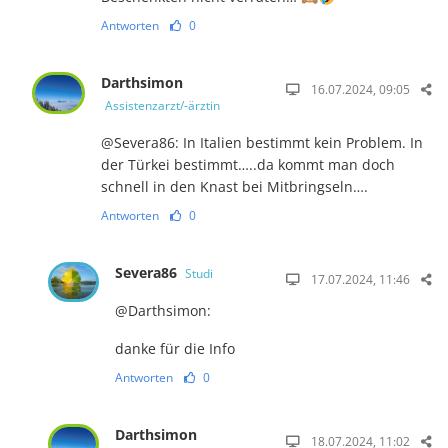
Antworten
0
Darthsimon
16.07.2024, 09:05
Assistenzarzt/-ärztin
@Severa86: In Italien bestimmt kein Problem. In
der Türkei bestimmt…..da kommt man doch
schnell in den Knast bei Mitbringseln….
Antworten
0
Severa86
Studi
17.07.2024, 11:46
@Darthsimon:
danke für die Info
Antworten
0
Darthsimon
18.07.2024, 11:02