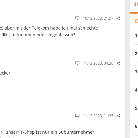
H
10.12.2023, 21:57
D
ne, aber mit der Telekom habe ich mal schlechte
flikt; mitnehmen oder liegenlassen?
1
2
11.12.2023, 04:26
3
ecker
4
5
11.12.2023, 11:35
6
er „unser“ T-Shop ist nur ein Subunternehmer