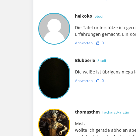
heikoko
Studi
Die Tafel unterstütze ich ger
Erfahrungen gemacht. Ein Kon
Antworten
0
Blubberle
Studi
Die weiße ist übrigens mega l
Antworten
0
thomasthm
Facharzt/-ärztin
Mist,
wollte ich gerade abholen ab