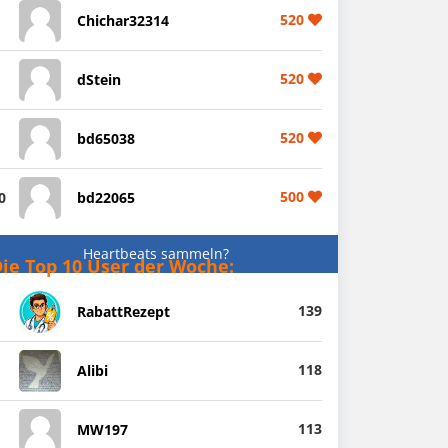
520
Chichar32314
520
dStein
520
bd65038
500
0
bd22065
Heartbeats sammeln?
ie Top 10 User der Woche:
139
RabattRezept
118
Alibi
113
MW197