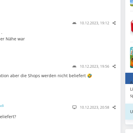
10.12.2023, 19:12
 .
 der Nähe war
10.12.2023, 19:56
 Aktion aber die Shops werden nicht beliefert 🤣
A
L
s
udi
10.12.2023, 20:58
U
liefert?