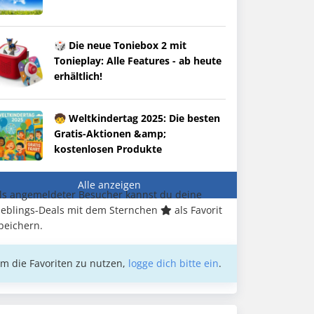
🎲 Die neue Toniebox 2 mit
Tonieplay: Alle Features - ab heute
erhältlich!
🧒 Weltkindertag 2025: Die besten
Gratis-Aktionen &amp;
kostenlosen Produkte
Alle anzeigen
ls angemeldeter Besucher kannst du deine
ieblings-Deals mit dem Sternchen
als Favorit
peichern.
m die Favoriten zu nutzen,
logge dich bitte ein
.