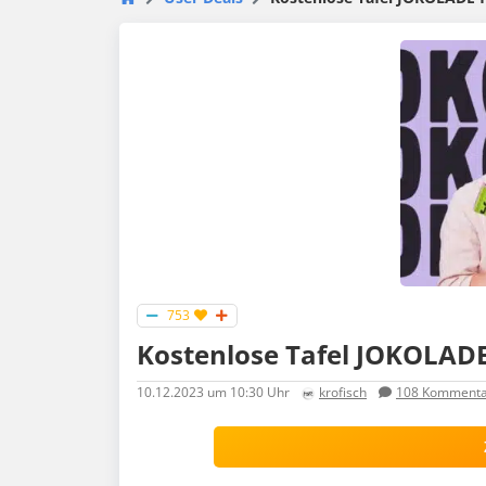
753
Kostenlose Tafel JOKOLAD
10.12.2023
um 10:30 Uhr
krofisch
108
Kommenta