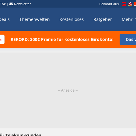
kTok
|
Newsletter
Bekannt aus:
Deals
Themenwelten
Kostenloses
Ratgeber
Mehr
REKORD: 300€ Prämie für kostenloses Girokonto!
Das w
für Telekom-Kunden