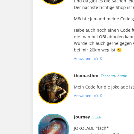
und da gibt es die Sachen leid
Der nächste richtige Shop ist
Möchte jemand meine Code g
Habe auch noch einen Code 
die man bei OBI abholen kann (
Würde ich auch gerne gegen 
bei mir 20km weg ist 🙁
Antworten
0
thomasthm
Facharzt/-ärztin
Mein Code für die Jokolade is
Antworten
0
Journey
Studi
JOKOLADE *lach*