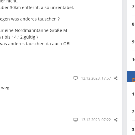
er nicht.
7
 über 30km entfernt, also unrentabel.
egen was anderes tauschen ?
8
für eine Nordmanntanne Größe M
 bis 14.12.gültig )
9
was anderes tauschen da auch OBI
1
12.12.2023, 17:57
D
t weg
1
2
13.12.2023, 07:22
3