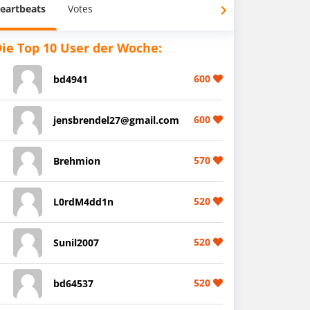
eartbeats
Votes
ie Top 10 User der Woche:
600
bd4941
600
jensbrendel27@gmail.com
570
Brehmion
520
L0rdM4dd1n
520
Sunil2007
520
bd64537