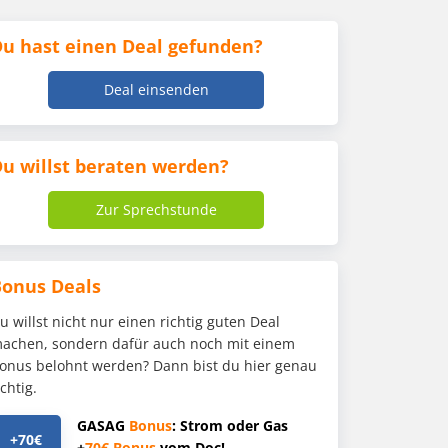
u hast einen Deal gefunden?
Deal einsenden
u willst beraten werden?
Zur Sprechstunde
Bonus Deals
u willst nicht nur einen richtig guten Deal
achen, sondern dafür auch noch mit einem
onus belohnt werden? Dann bist du hier genau
ichtig.
GASAG
Bonus
: Strom oder Gas
+70€
+
70€
Bonus
vom Doc!