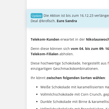
Die Aktion ist bis zum 16.12.23 verlän
Deal @krofisch.
Eure Sandra
Telekom-Kunden
erwartet in der
Nikolauswoc
Denn diese können sich
vom 04. bis zum
09.
16
Telekom-Filialen
abholen.
Diese hochwertige Schokolade, hergestellt aus 
einzigartigen Geschmackskombinationen.
Ihr könnt
zwischen folgenden Sorten wählen
:
Weiße Schokolade mit karamellisierten Ha
Vollmilchschokolade mit Corn Crunch, ge
Dunkle Schokolade mit Birne & karamelli
Vollmilchschokolade mit Brezelstücken, K