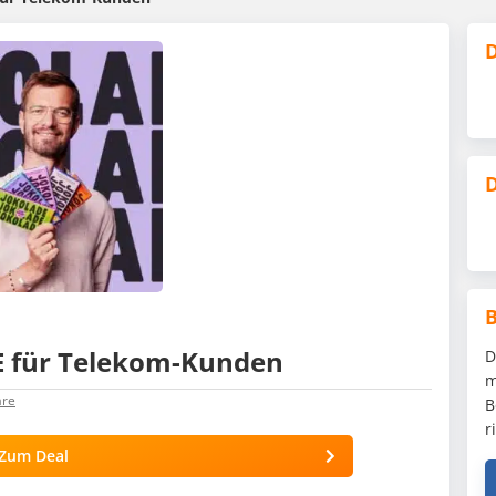
D
D
E für Telekom-Kunden
D
m
re
B
r
Zum Deal