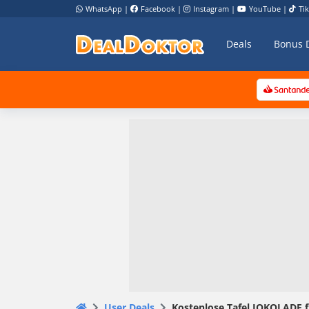
WhatsApp
|
Facebook
|
Instagram
|
YouTube
|
Ti
Deals
Bonus 
User Deals
Kostenlose Tafel JOKOLADE 