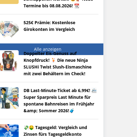
Termine bis 08.08.2026! 📆
525€ Prämie: Kostenlose
Girokonten im Vergleich
Alle anzeigen
Doppelter Eis-Genuss auf
Knopfdruck! 🍹 Die neue Ninja
SLUSHi Twist Slush-Eismaschine
mit zwei Behältern im Check!
DB Last-Minute-Ticket ab 6,99€! 🚈
Super Sparpreis Last Minute für
spontane Bahnreisen im Frühjahr
&amp; Sommer 2026!🧳
💸🤑 Tagesgeld: Vergleich und
Zinsen fürs Tagesgeldkonto