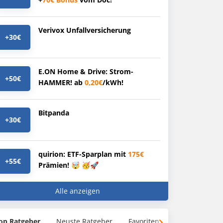
Verivox Unfallversicherung
+30€
E.ON Home & Drive: Strom-
+50€
HAMMER! ab
0,20€
/kWh!
Bitpanda
+30€
quirion: ETF-Sparplan mit
175€
+55€
Prämien! 🤯 🥳🚀
Alle anzeigen
op Ratgeber
Neuste Ratgeber
Favoriten