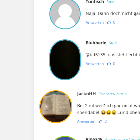
Tunfisch
Studi
Naja. Dann doch nicht gan
Antworten
0
Blubberle
Studi
@bd6135: das steht echt i
Antworten
0
JackoHH
Oberarzt/-ärztin
Bei 2 ml weiß ich gar nicht w
spendabel 😆😆😆…und obendr
Antworten
2
Bine345
Assistenzarzt/-ärzti