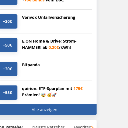
Verivox Unfallversicherung
+30€
E.ON Home & Drive: Strom-
+50€
HAMMER! ab
0,20€
/kWh!
Bitpanda
+30€
quirion: ETF-Sparplan mit
175€
+55€
Prämien! 🤯 🥳🚀
Alle anzeigen
op Ratgeber
Neuste Ratgeber
Favoriten