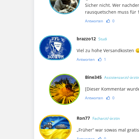
Sicher nicht. Wer nachde
rausquetschen muss für 1,
Antworten
0
brazzo12
Studi
Viel zu hohe Versandkosten 
Antworten
1
Bine345
Assistenzarzt/-ärzti
[Dieser Kommentar wurde 
Antworten
0
Ron77
Facharzt/-ärztin
„Früher“ war sowas mal gratis
Antworten
0