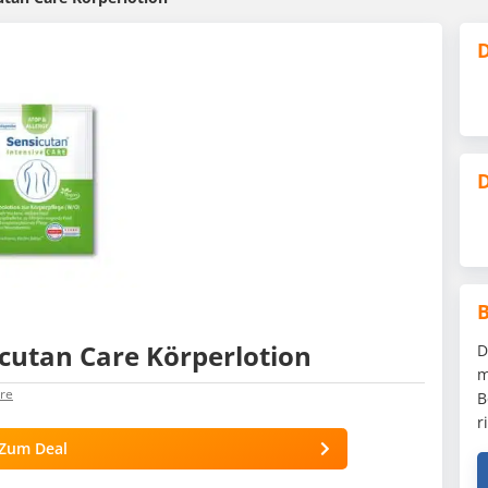
D
D
icutan Care Körperlotion
D
m
re
B
r
Zum Deal