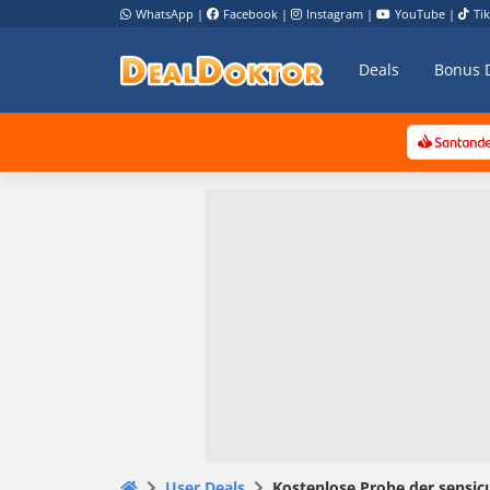
WhatsApp
|
Facebook
|
Instagram
|
YouTube
|
Ti
Deals
Bonus 
User Deals
Kostenlose Probe der sensic