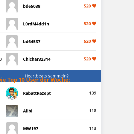
520
bd65038
520
L0rdM4dd1n
520
bd64537
520
0
Chichar32314
Heartbeats sammeln?
ie Top 10 User der Woche:
139
RabattRezept
118
Alibi
113
MW197