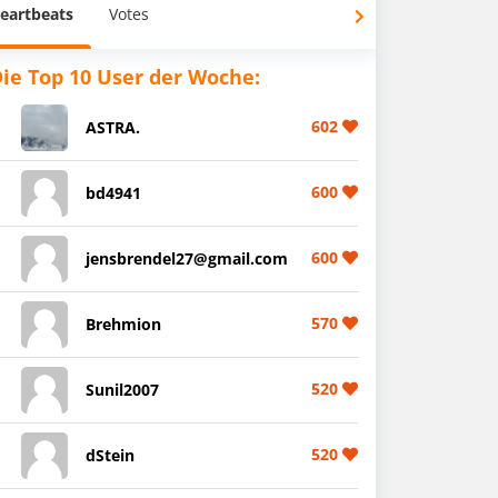
eartbeats
Votes
ie Top 10 User der Woche:
602
ASTRA.
600
bd4941
600
jensbrendel27@gmail.com
570
Brehmion
520
Sunil2007
520
dStein