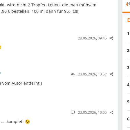
H
nkt, wird nicht 2 Tropfen Lotion, die man mühsam
90 € bestellen. 100 ml dann für 95.- €!!!
D
1
23.05.2026, 09:45

2
3
n
23.05.2026, 13:57
vom Autor entfernt.]
4
5
23.05.2026, 10:05
6
 …..komplett 😉