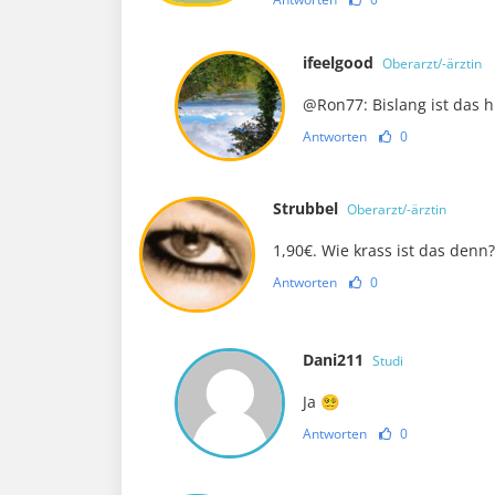
ifeelgood
Oberarzt/-ärztin
@Ron77: Bislang ist das 
Antworten
0
Strubbel
Oberarzt/-ärztin
1,90€. Wie krass ist das denn? 
Antworten
0
Dani211
Studi
Ja 😵‍💫
Antworten
0