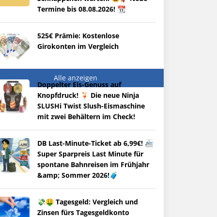
Termine bis 08.08.2026! 📆
525€ Prämie: Kostenlose
Girokonten im Vergleich
Alle anzeigen
Doppelter Eis-Genuss auf
Knopfdruck! 🍹 Die neue Ninja
SLUSHi Twist Slush-Eismaschine
mit zwei Behältern im Check!
DB Last-Minute-Ticket ab 6,99€! 🚈
Super Sparpreis Last Minute für
spontane Bahnreisen im Frühjahr
&amp; Sommer 2026!🧳
💸🤑 Tagesgeld: Vergleich und
Zinsen fürs Tagesgeldkonto