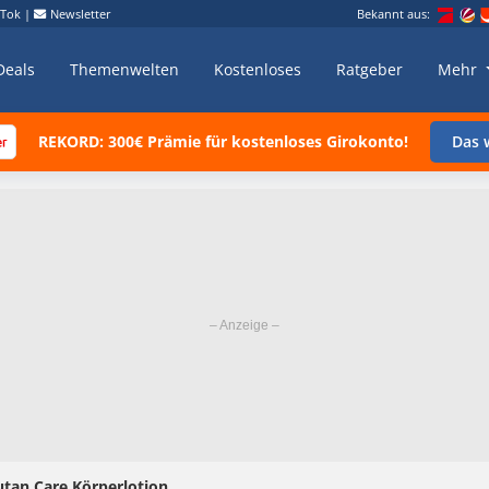
kTok
|
Newsletter
Bekannt aus:
Deals
Themenwelten
Kostenloses
Ratgeber
Mehr
REKORD: 300€ Prämie für kostenloses Girokonto!
Das w
utan Care Körperlotion