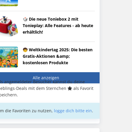
🎲 Die neue Toniebox 2 mit
Tonieplay: Alle Features - ab heute
erhältlich!
🧒 Weltkindertag 2025: Die besten
Gratis-Aktionen &amp;
kostenlosen Produkte
Alle anzeigen
ls angemeldeter Besucher kannst du deine
ieblings-Deals mit dem Sternchen
als Favorit
peichern.
m die Favoriten zu nutzen,
logge dich bitte ein
.