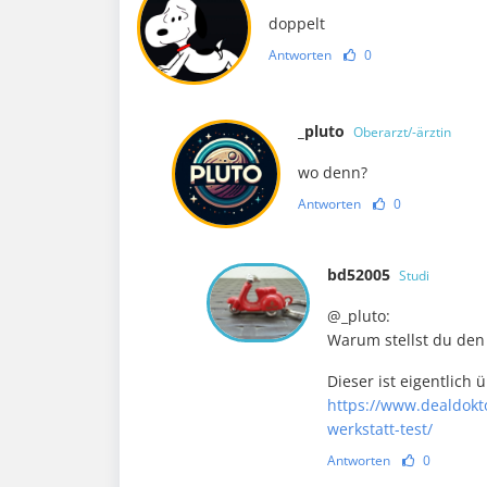
doppelt
Antworten
0
_pluto
Oberarzt/-ärztin
wo denn?
Antworten
0
bd52005
Studi
@_pluto:
Warum stellst du den 
Dieser ist eigentlich 
https://www.dealdokt
werkstatt-test/
Antworten
0