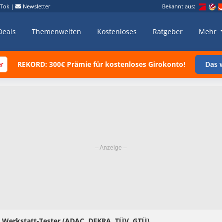
kTok
|
Newsletter
Bekannt aus:
Deals
Themenwelten
Kostenloses
Ratgeber
Mehr
REKORD: 300€ Prämie für kostenloses Girokonto!
Das w
s Werkstatt-Tester (ADAC, DEKRA, TÜV, GTÜ)