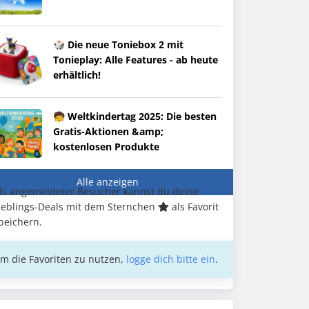
🎲 Die neue Toniebox 2 mit
Tonieplay: Alle Features - ab heute
erhältlich!
🧒 Weltkindertag 2025: Die besten
Gratis-Aktionen &amp;
kostenlosen Produkte
Alle anzeigen
ls angemeldeter Besucher kannst du deine
ieblings-Deals mit dem Sternchen
als Favorit
peichern.
m die Favoriten zu nutzen,
logge dich bitte ein
.