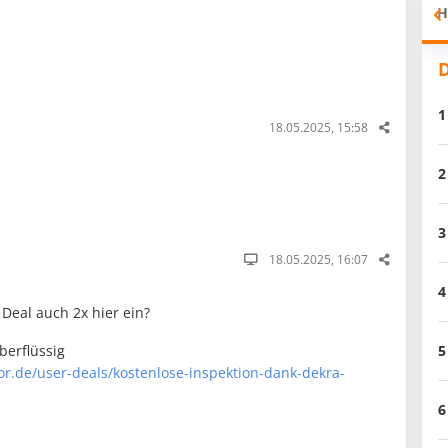
H
D
1
18.05.2025, 15:58
2
3
18.05.2025, 16:07
4
Deal auch 2x hier ein?
5
überflüssig
or.de/user-deals/kostenlose-inspektion-dank-dekra-
6