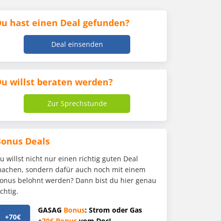
u hast einen Deal gefunden?
Deal einsenden
u willst beraten werden?
Zur Sprechstunde
Bonus Deals
u willst nicht nur einen richtig guten Deal
achen, sondern dafür auch noch mit einem
onus belohnt werden? Dann bist du hier genau
ichtig.
GASAG
Bonus
: Strom oder Gas
+70€
+
70€
Bonus
vom Doc!