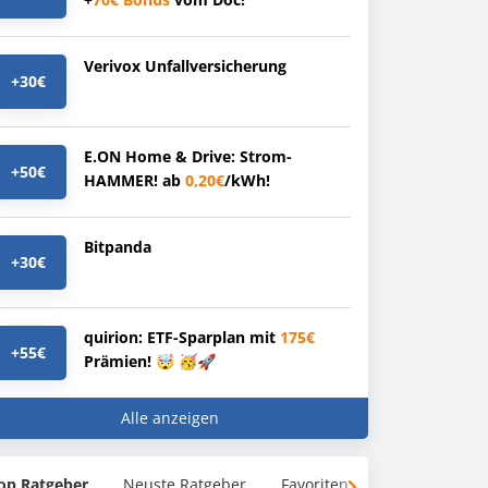
Verivox Unfallversicherung
+30€
E.ON Home & Drive: Strom-
+50€
HAMMER! ab
0,20€
/kWh!
Bitpanda
+30€
quirion: ETF-Sparplan mit
175€
+55€
Prämien! 🤯 🥳🚀
Alle anzeigen
op Ratgeber
Neuste Ratgeber
Favoriten