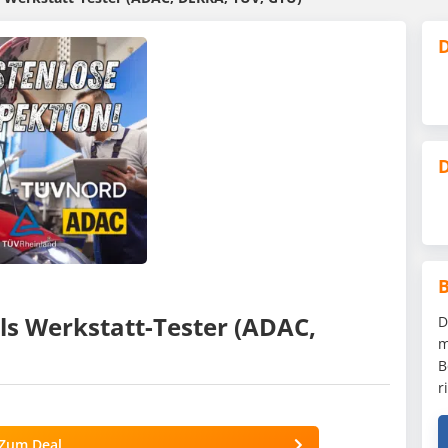
D
D
ls Werkstatt-Tester (ADAC,
D
m
B
r
Zum Deal