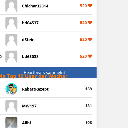
520
Chichar32314
520
bd64537
520
dStein
520
0
bd65038
Heartbeats sammeln?
ie Top 10 User der Woche:
139
RabattRezept
131
MW197
108
Alibi