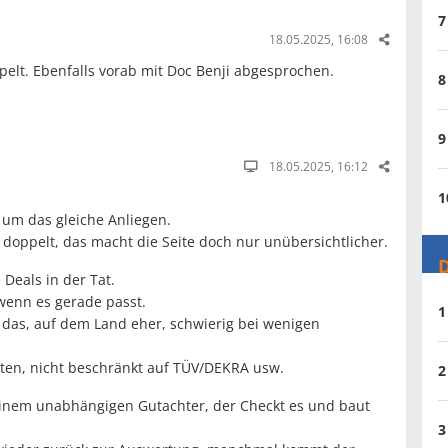
7
18.05.2025, 16:08
ppelt. Ebenfalls vorab mit Doc Benji abgesprochen.
8
9
18.05.2025, 16:12
1
 um das gleiche Anliegen.
doppelt, das macht die Seite doch nur unübersichtlicher.
D
 Deals in der Tat.
wenn es gerade passt.
1
 das, auf dem Land eher, schwierig bei wenigen
tten, nicht beschränkt auf TÜV/DEKRA usw.
2
einem unabhängigen Gutachter, der Checkt es und baut
3