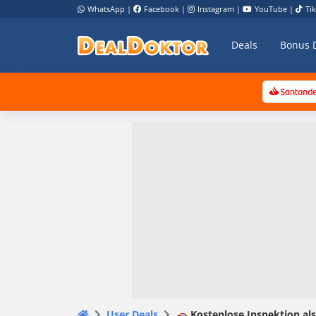
WhatsApp
|
Facebook
|
Instagram
|
YouTube
|
Ti
Deals
Bonus 
User Deals
🚗 Kostenlose Inspektion al