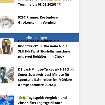
Termine bis 08.08.2026! 📆
525€ Prämie: Kostenlose
Girokonten im Vergleich
Alle anzeigen
Doppelter Eis-Genuss auf
Knopfdruck! 🍹 Die neue Ninja
SLUSHi Twist Slush-Eismaschine
mit zwei Behältern im Check!
DB Last-Minute-Ticket ab 6,99€! 🚈
Super Sparpreis Last Minute für
spontane Bahnreisen im Frühjahr
&amp; Sommer 2026!🧳
💸🤑 Tagesgeld: Vergleich und
Zinsen fürs Tagesgeldkonto