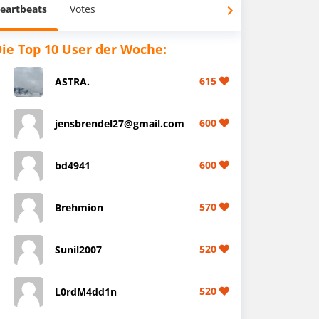
eartbeats
Votes
ie Top 10 User der Woche:
615
ASTRA.
600
jensbrendel27@gmail.com
600
bd4941
570
Brehmion
520
Sunil2007
520
L0rdM4dd1n