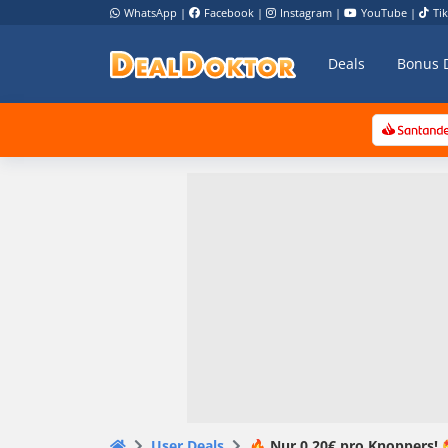
WhatsApp
|
Facebook
|
Instagram
|
YouTube
|
Ti
Deals
Bonus 
User Deals
🔥 Nur 0,20€ pro Knoppers! 