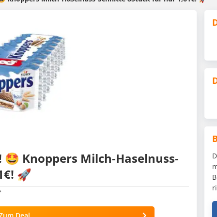
D
D
! 🤩 Knoppers Milch-Haselnuss-
D
m
1€! 🚀
B
r
e
Zum Deal