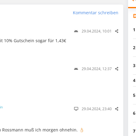
Kommentar schreiben
D
1
29.04.2024, 10:01
t 10% Gutschein sogar für 1,43€
2
3
29.04.2024, 12:37
4
5
in
29.04.2024, 23:40
6
u Rossmann muß ich morgen ohnehin. 👌🏻
7