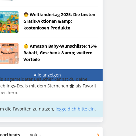
🧒 Weltkindertag 2025: Die besten
Gratis-Aktionen &amp;
kostenlosen Produkte
👶 Amazon Baby-Wunschliste: 15%
Rabatt, Geschenk &amp; weitere
Vorteile
Alle anzeigen
ls angemeldeter Besucher kannst du deine
ieblings-Deals mit dem Sternchen
als Favorit
peichern.
m die Favoriten zu nutzen,
logge dich bitte ein
.
eartbeats
Votes