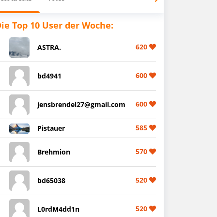
ie Top 10 User der Woche:
620
ASTRA.
600
bd4941
600
jensbrendel27@gmail.com
585
Pistauer
570
Brehmion
520
bd65038
520
L0rdM4dd1n