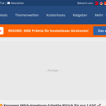
kTok
|
Newsletter
Bekannt aus:
Deals
Themenwelten
Kostenloses
Ratgeber
Mehr
REKORD: 300€ Prämie für kostenloses Girokonto!
Das w
🤩 Knoppers Milch-Haselnuss-Schnitte 8Stück für nur 1,61€! 🚀