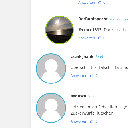
Antworten
0
DerBuntspecht
Assistenzar
@croco1893: Danke da hab
Antworten
0
crank_hank
Studi
Überschrift ist falsch – Es sin
Antworten
0
axduwe
Studi
Letztens noch Sebastian Lege 
Zuckerwürfel lutschen….
Antworten
0