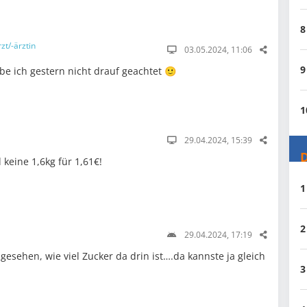
8
zt/-ärztin
03.05.2024, 11:06
9
e ich gestern nicht drauf geachtet 🙂
1
29.04.2024, 15:39
D
d keine 1,6kg für 1,61€!
1
2
29.04.2024, 17:19
gesehen, wie viel Zucker da drin ist….da kannste ja gleich
3