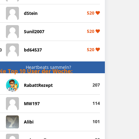
520
dStein
520
Sunil2007
520
0
bd64537
Heartbeats sammeln?
ie Top 10 User der Woche:
207
RabattRezept
114
MW197
101
Alibi