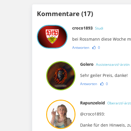
Kommentare (17)
croco1893
Studi
bei Rossmann diese Woche mi
Antworten
0
Golero
Assistenzarzt/-ärztin
Sehr geiler Preis, danke!
Antworten
0
Rapunzeloid
Oberarzt/-ärzt
@croco1893:
Danke für den Hinweis, z