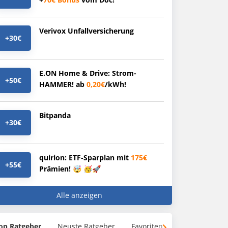
Verivox Unfallversicherung
+30€
E.ON Home & Drive: Strom-
+50€
HAMMER! ab
0,20€
/kWh!
Bitpanda
+30€
quirion: ETF-Sparplan mit
175€
+55€
Prämien! 🤯 🥳🚀
Alle anzeigen
op Ratgeber
Neuste Ratgeber
Favoriten