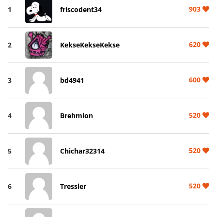
903
1
friscodent34
620
2
KekseKekseKekse
600
3
bd4941
520
4
Brehmion
520
5
Chichar32314
520
6
Tressler