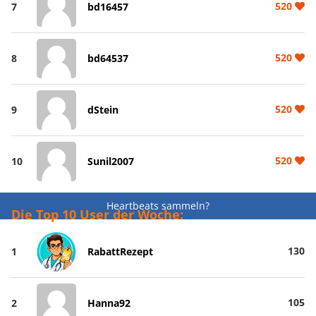
520
7
bd16457
520
8
bd64537
520
9
dStein
520
10
Sunil2007
Heartbeats sammeln?
Die Top 10 User der Woche:
130
1
RabattRezept
105
2
Hanna92