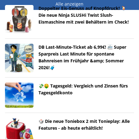
Alle anzeigen
Doppelter Eis-Genuss auf Knopfdruck! 🍹
Die neue Ninja SLUSHi Twist Slush-
Eismaschine mit zwei Behältern im Check!
DB Last-Minute-Ticket ab 6,99€! 🚈 Super
Sparpreis Last Minute für spontane
Bahnreisen im Frühjahr &amp; Sommer
2026!🧳
💸🤑 Tagesgeld: Vergleich und Zinsen fürs
Tagesgeldkonto
🎲 Die neue Toniebox 2 mit Tonieplay: Alle
Features - ab heute erhältlich!