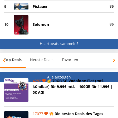
85
9
Pistauer
85
10
Solomon
Heartbeats sammeln?
Top Deals
Neuste Deals
Favoriten
Alle anzeigen
4282
🥳 70GB 5G Vodafone-Flat (mtl.
kündbar) für 9,99€ mtl. | 100GB für 11,99€ |
0€ AG!
17077
💥 Die besten Deals des Tages –