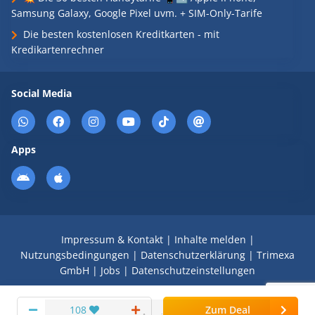
Samsung Galaxy, Google Pixel uvm. + SIM-Only-Tarife
Die besten kostenlosen Kreditkarten - mit
Kredikartenrechner
Social Media
Apps
Impressum & Kontakt
|
Inhalte melden
|
Nutzungsbedingungen
|
Datenschutzerklärung
|
Trimexa
GmbH
|
Jobs
|
Datenschutzeinstellungen
© 2008 - 2026 Schnäppchen Blog mit Doktortitel -
108
Zum Deal
DealDoktor.de