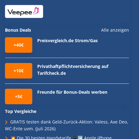
Bonus Deals
Alle anzeigen
Preisvergleich.de Strom/Gas
+40€
Privathaftpflichtversicherung auf
+10€
Tarifcheck.de
Freunde für Bonus-Deals werben
+5€
Top Vergleiche
GRATIS testen dank Geld-Zurück-Aktion: Valess, Axe Deo,
WC-Ente uvm. (Juli 2026)
💥 Die 30 besten Handytarife 📱➡️ Apple iPhone,