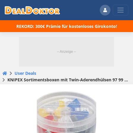
REKORD: 300€ Prämie für kostenloses Girokonto!
User Deals
KNIPEX Sortimentsboxen mit Twin-Aderendhülsen 97 99 909 für 6,71€ (statt 11€)