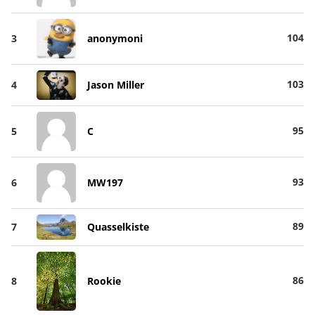
104
3
anonymoni
103
4
Jason Miller
95
5
C
93
6
MW197
89
7
Quasselkiste
86
8
Rookie