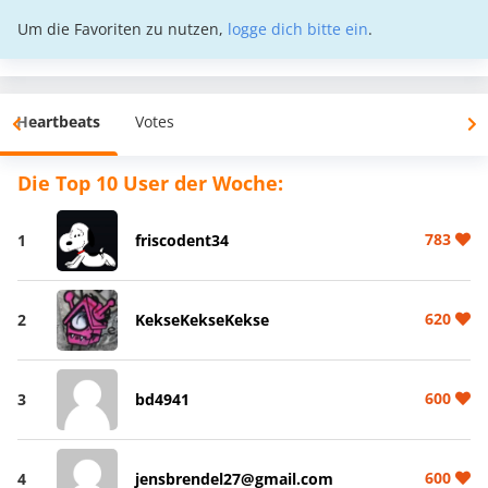
Um die Favoriten zu nutzen,
logge dich bitte ein
.
Heartbeats
Votes
Die Top 10 User der Woche:
783
1
friscodent34
620
2
KekseKekseKekse
600
3
bd4941
600
4
jensbrendel27@gmail.com