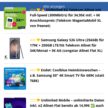
Alle anzeigen
404
🔥 Unlimited 5G Telekom Allnet mit
Full-Speed (300Mbit/s) für 34,95€ mtl. + 0€
Anschlusspreis (Telekom MagentaMobil XL
von freenet)
406
Samsung Galaxy S26 Ultra (256GB) für
179€ + 250GB LTE/5G Telekom Allnet für
34€/Monat + 0€ AG (congstar Allnet Flat XL)
443
Endet: Coolblue Heimkinowochen –
z.B. Samsung 50" 4K Smart TV für 689€ (statt
768€)
772
Unlimited Mobile – unlimitierte Daten
inkl. o2 Allnet-Flat bereits ab 14,99€ ✅ auch