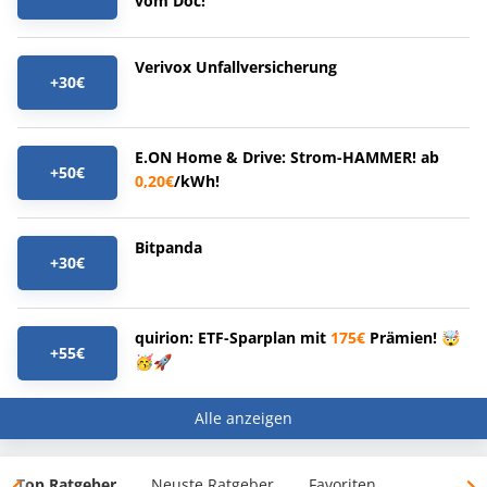
vom Doc!
Verivox Unfallversicherung
+30€
E.ON Home & Drive: Strom-HAMMER! ab
+50€
0,20€
/kWh!
Bitpanda
+30€
quirion: ETF-Sparplan mit
175€
Prämien! 🤯
+55€
🥳🚀
Alle anzeigen
Top Ratgeber
Neuste Ratgeber
Favoriten