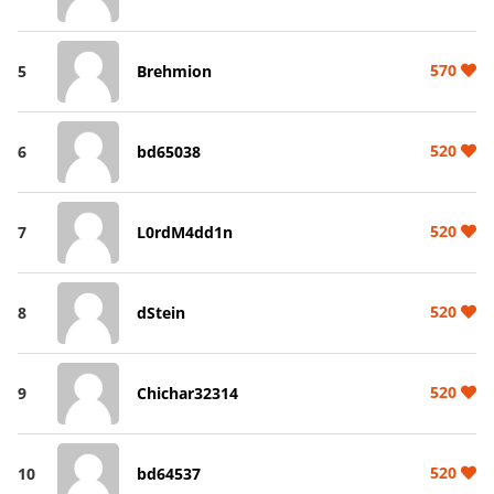
570
5
Brehmion
520
6
bd65038
520
7
L0rdM4dd1n
520
8
dStein
520
9
Chichar32314
520
10
bd64537