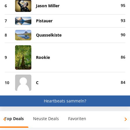
95
6
Jason Miller
93
7
Pistauer
90
8
Quasselkiste
86
9
Rookie
84
10
C
Heartbeats sammeln?
Top Deals
Neuste Deals
Favoriten