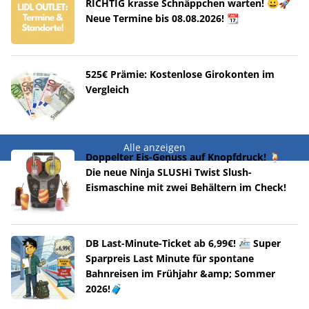
RICHTIG krasse Schnäppchen warten! 😀🚀
Neue Termine bis 08.08.2026! 📆
525€ Prämie: Kostenlose Girokonten im
Vergleich
Alle anzeigen
Doppelter Eis-Genuss auf Knopfdruck! 🍹
Die neue Ninja SLUSHi Twist Slush-
Eismaschine mit zwei Behältern im Check!
DB Last-Minute-Ticket ab 6,99€! 🚈 Super
Sparpreis Last Minute für spontane
Bahnreisen im Frühjahr &amp; Sommer
2026!🧳