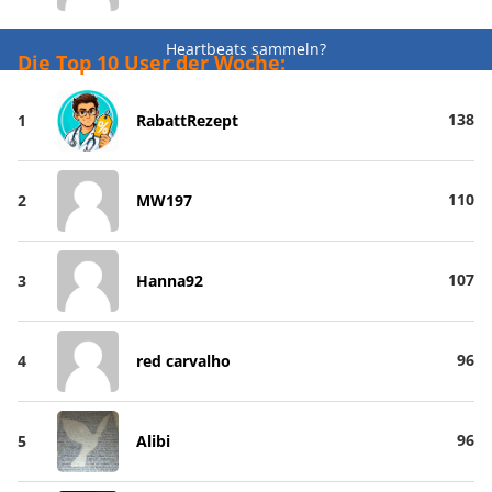
Heartbeats sammeln?
Die Top 10 User der Woche:
138
1
RabattRezept
110
2
MW197
107
3
Hanna92
96
4
red carvalho
96
5
Alibi