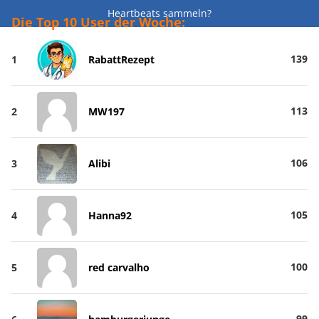
Heartbeats sammeln?
Die Top 10 User der Woche:
139
1
RabattRezept
113
2
MW197
106
3
Alibi
105
4
Hanna92
100
5
red carvalho
99