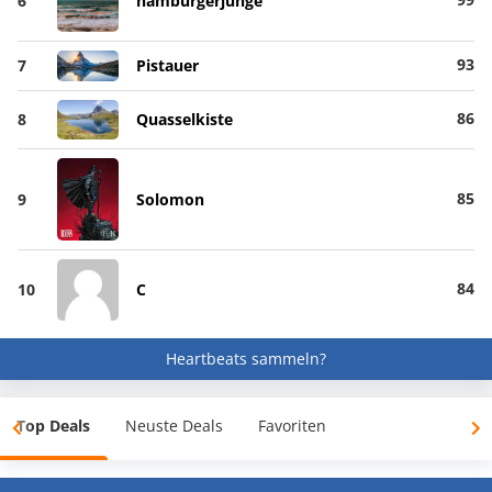
6
hamburgerjunge
93
7
Pistauer
86
8
Quasselkiste
85
9
Solomon
84
10
C
Heartbeats sammeln?
Top Deals
Neuste Deals
Favoriten