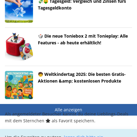
💸🤑 Tagesgeld: Vergleich und Zinsen fürs
Tagesgeldkonto
🎲 Die neue Toniebox 2 mit Tonieplay: Alle
Features - ab heute erhältlich!
🧒 Weltkindertag 2025: Die besten Gratis-
Aktionen &amp; kostenlosen Produkte
Alle anzeigen
Als angemeldeter Besucher kannst du deine Lieblings-Deals
mit dem Sternchen
als Favorit speichern.