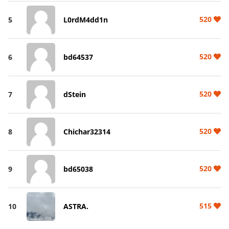
520
5
L0rdM4dd1n
520
6
bd64537
520
7
dStein
520
8
Chichar32314
520
9
bd65038
515
10
ASTRA.