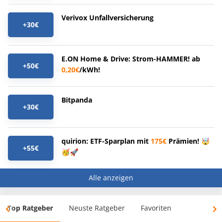
Verivox Unfallversicherung
+30€
E.ON Home & Drive: Strom-HAMMER! ab
+50€
0,20€
/kWh!
Bitpanda
+30€
quirion: ETF-Sparplan mit
175€
Prämien! 🤯
+55€
🥳🚀
Alle anzeigen
Top Ratgeber
Neuste Ratgeber
Favoriten