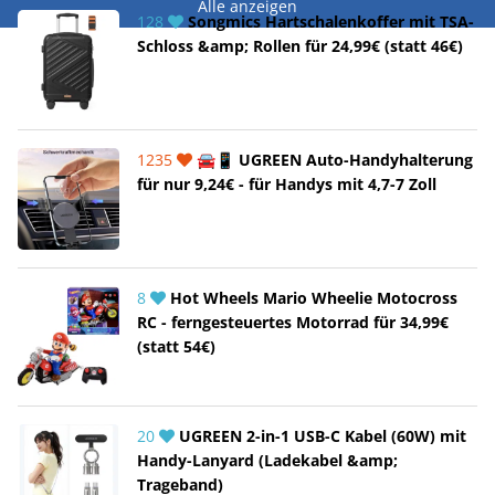
Alle anzeigen
128
Songmics Hartschalenkoffer mit TSA-
Schloss &amp; Rollen für 24,99€ (statt 46€)
1235
🚘📱 UGREEN Auto-Handyhalterung
für nur 9,24€ - für Handys mit 4,7-7 Zoll
8
Hot Wheels Mario Wheelie Motocross
RC - ferngesteuertes Motorrad für 34,99€
(statt 54€)
20
UGREEN 2-in-1 USB-C Kabel (60W) mit
Handy-Lanyard (Ladekabel &amp;
Trageband)