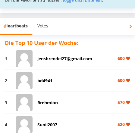
Um die Favoriten zu nutzen,
logge dich bitte ein
.
Heartbeats
Votes
Die Top 10 User der Woche:
600
1
jensbrendel27@gmail.com
600
2
bd4941
570
3
Brehmion
520
4
Sunil2007