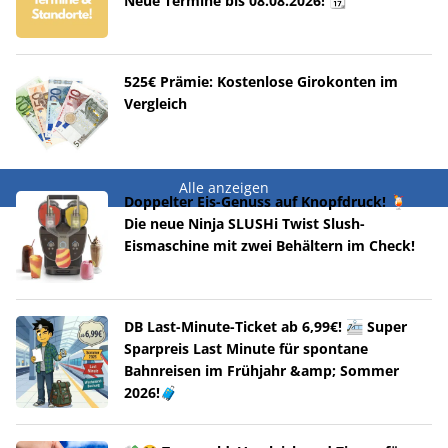
Neue Termine bis 08.08.2026! 📆
525€ Prämie: Kostenlose Girokonten im
Vergleich
Alle anzeigen
Doppelter Eis-Genuss auf Knopfdruck! 🍹
Die neue Ninja SLUSHi Twist Slush-
Eismaschine mit zwei Behältern im Check!
DB Last-Minute-Ticket ab 6,99€! 🚈 Super
Sparpreis Last Minute für spontane
Bahnreisen im Frühjahr &amp; Sommer
2026!🧳