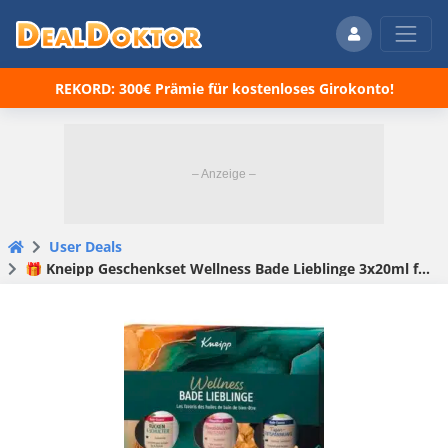
REKORD: 300€ Prämie für kostenloses Girokonto!
User Deals
🎁 Kneipp Geschenkset Wellness Bade Lieblinge 3x20ml für 1,92€ (statt 4,49€)