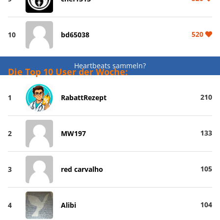
520
10
bd65038
Heartbeats sammeln?
Die Top 10 User der Woche:
210
1
RabattRezept
133
2
MW197
105
3
red carvalho
104
4
Alibi