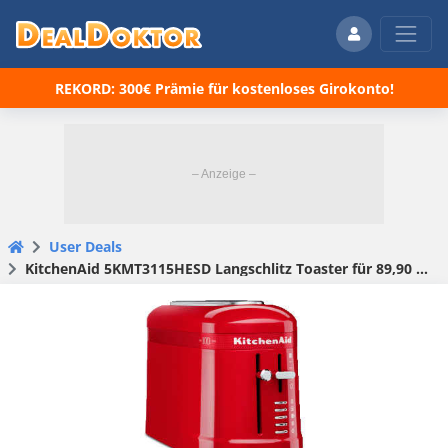
REKORD: 300€ Prämie für kostenloses Girokonto!
User Deals
KitchenAid 5KMT3115HESD Langschlitz Toaster für 89,90 € (statt 109,90 €)