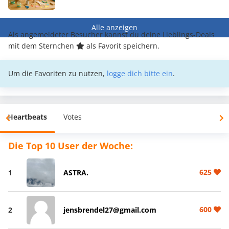
Alle anzeigen
Als angemeldeter Besucher kannst du deine Lieblings-Deals
mit dem Sternchen
als Favorit speichern.
Um die Favoriten zu nutzen,
logge dich bitte ein
.
Heartbeats
Votes
Die Top 10 User der Woche:
625
1
ASTRA.
600
2
jensbrendel27@gmail.com