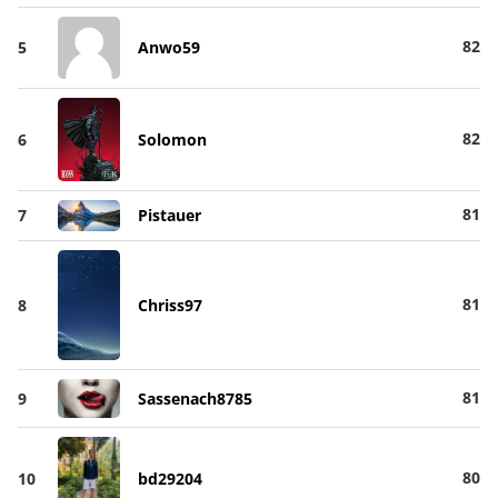
82
5
Anwo59
82
6
Solomon
81
7
Pistauer
81
8
Chriss97
81
9
Sassenach8785
80
10
bd29204