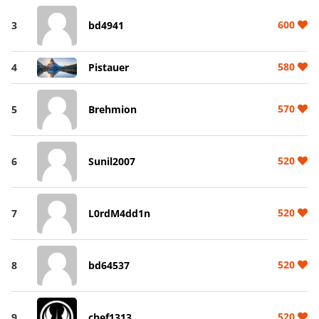
600
3
bd4941
580
4
Pistauer
570
5
Brehmion
520
6
Sunil2007
520
7
L0rdM4dd1n
520
8
bd64537
520
9
chef1313