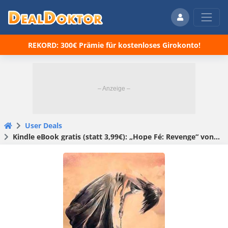
REKORD: 300€ Prämie für kostenloses Girokonto!
User Deals
Kindle eBook gratis (statt 3,99€): „Hope Fé: Revenge“ von Daniela Igelhorst