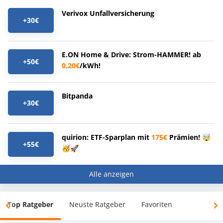
Verivox Unfallversicherung
+30€
E.ON Home & Drive: Strom-HAMMER! ab
+50€
0,20€
/kWh!
Bitpanda
+30€
quirion: ETF-Sparplan mit
175€
Prämien! 🤯
+55€
🥳🚀
Alle anzeigen
Top Ratgeber
Neuste Ratgeber
Favoriten