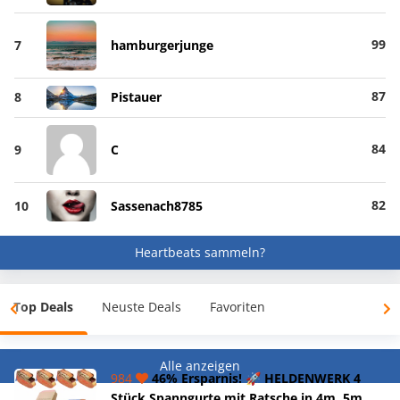
99
7
hamburgerjunge
87
8
Pistauer
84
9
C
82
10
Sassenach8785
Heartbeats sammeln?
Top Deals
Neuste Deals
Favoriten
Alle anzeigen
984
46% Ersparnis! 🚀 HELDENWERK 4
Stück Spanngurte mit Ratsche in 4m, 5m