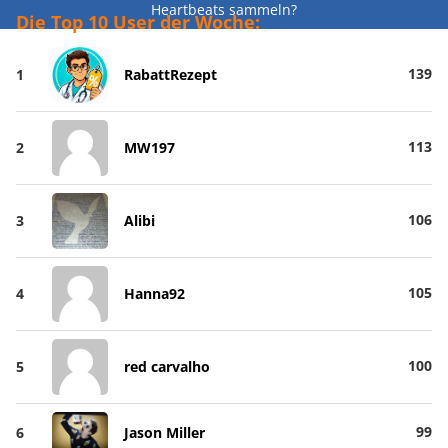
Heartbeats sammeln?
Die Top 10 User der Woche:
139
1
RabattRezept
113
2
MW197
106
3
Alibi
105
4
Hanna92
100
5
red carvalho
99
6
Jason Miller