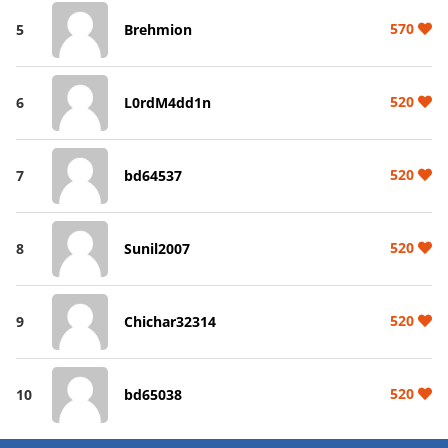
570
5
Brehmion
520
6
L0rdM4dd1n
520
7
bd64537
520
8
Sunil2007
520
9
Chichar32314
520
10
bd65038