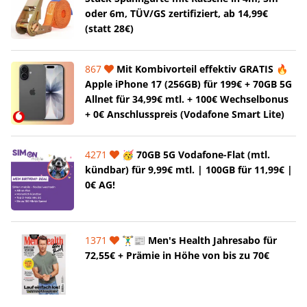
oder 6m, TÜV/GS zertifiziert, ab 14,99€
(statt 28€)
867
Mit Kombivorteil effektiv GRATIS 🔥
Apple iPhone 17 (256GB) für 199€ + 70GB 5G
Allnet für 34,99€ mtl. + 100€ Wechselbonus
+ 0€ Anschlusspreis (Vodafone Smart Lite)
4271
🥳 70GB 5G Vodafone-Flat (mtl.
kündbar) für 9,99€ mtl. | 100GB für 11,99€ |
0€ AG!
1371
🏋️‍♂️📰 Men's Health Jahresabo für
72,55€ + Prämie in Höhe von bis zu 70€