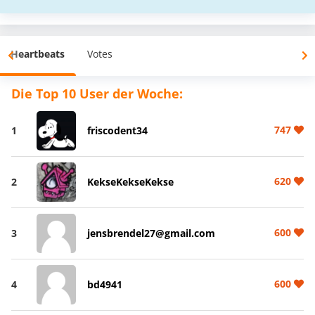
Heartbeats
Votes
Die Top 10 User der Woche:
747
1
friscodent34
620
2
KekseKekseKekse
600
3
jensbrendel27@gmail.com
600
4
bd4941