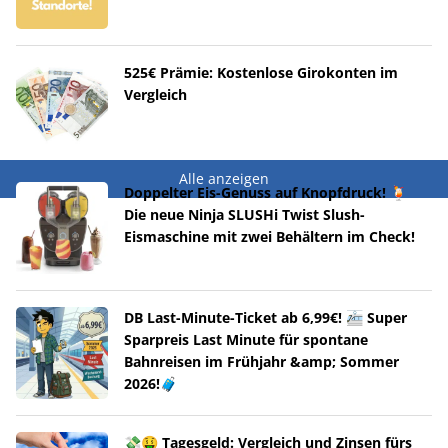
525€ Prämie: Kostenlose Girokonten im
Vergleich
Alle anzeigen
Doppelter Eis-Genuss auf Knopfdruck! 🍹
Die neue Ninja SLUSHi Twist Slush-
Eismaschine mit zwei Behältern im Check!
DB Last-Minute-Ticket ab 6,99€! 🚈 Super
Sparpreis Last Minute für spontane
Bahnreisen im Frühjahr &amp; Sommer
2026!🧳
💸🤑 Tagesgeld: Vergleich und Zinsen fürs