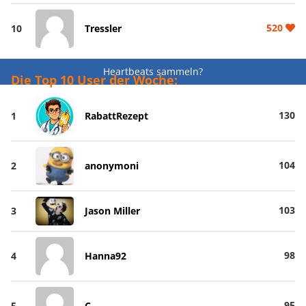
520
10
Tressler
Heartbeats sammeln?
Die Top 10 User der Woche:
130
1
RabattRezept
104
2
anonymoni
103
3
Jason Miller
98
4
Hanna92
95
5
C