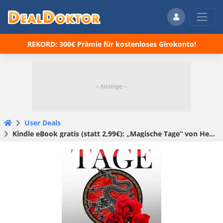
REKORD: 300€ Prämie für kostenloses Girokonto!
User Deals
Kindle eBook gratis (statt 2,99€): „Magische Tage“ von Helga Zeiner