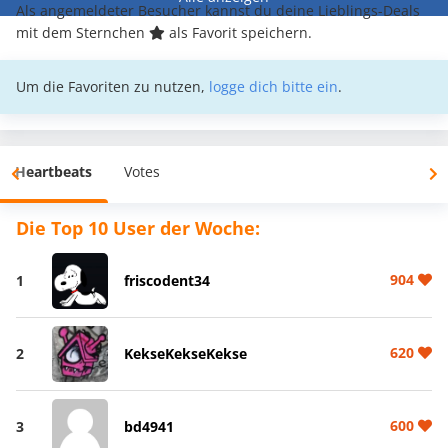
Als angemeldeter Besucher kannst du deine Lieblings-Deals
mit dem Sternchen
als Favorit speichern.
Um die Favoriten zu nutzen,
logge dich bitte ein
.
Heartbeats
Votes
Die Top 10 User der Woche:
904
1
friscodent34
620
2
KekseKekseKekse
600
3
bd4941