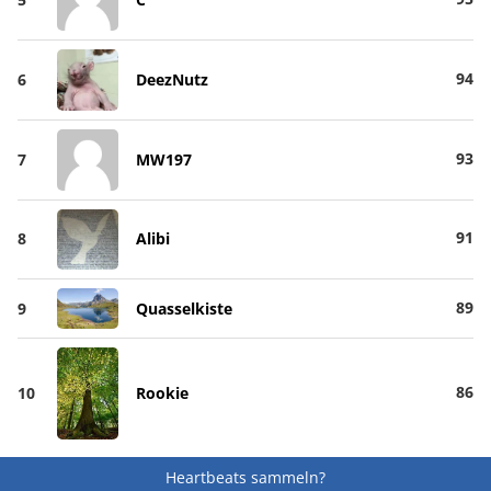
94
6
DeezNutz
93
7
MW197
91
8
Alibi
89
9
Quasselkiste
86
10
Rookie
Heartbeats sammeln?