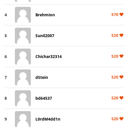
570
4
Brehmion
520
5
Sunil2007
520
6
Chichar32314
520
7
dStein
520
8
bd64537
520
9
L0rdM4dd1n