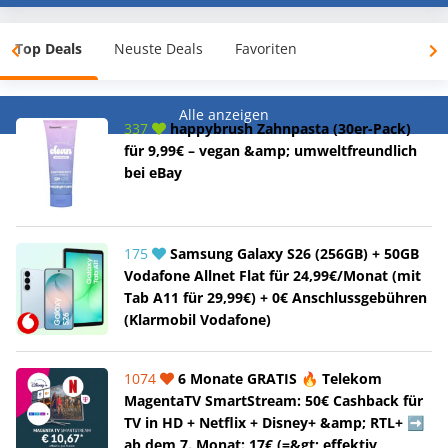
Top Deals
Neuste Deals
Favoriten
Alle anzeigen
337
happybrush Zahnpasta (30er-Pack)
für 9,99€ – vegan &amp; umweltfreundlich
bei eBay
175
Samsung Galaxy S26 (256GB) + 50GB
Vodafone Allnet Flat für 24,99€/Monat (mit
Tab A11 für 29,99€) + 0€ Anschlussgebühren
(Klarmobil Vodafone)
1074
6 Monate GRATIS 🔥 Telekom
MagentaTV SmartStream: 50€ Cashback für
TV in HD + Netflix + Disney+ &amp; RTL+ ➡️
ab dem 7. Monat: 17€ (=&gt; effektiv