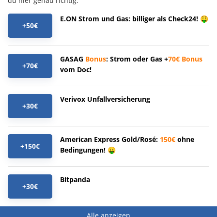
du hier genau richtig.
E.ON Strom und Gas: billiger als Check24! 🤑
+50€
GASAG
Bonus
: Strom oder Gas +
70€
Bonus
+70€
vom Doc!
Verivox Unfallversicherung
+30€
American Express Gold/Rosé:
150€
ohne
+150€
Bedingungen! 🤑
Bitpanda
+30€
Alle anzeigen