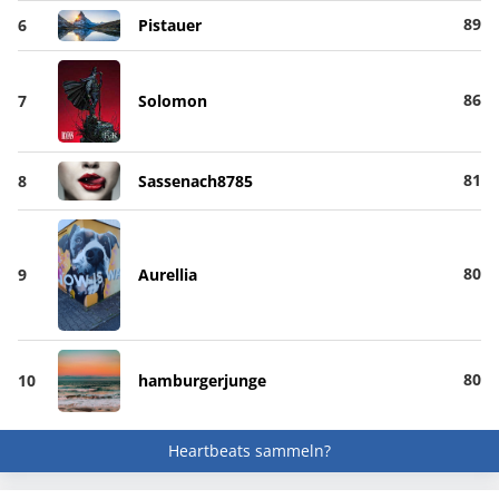
89
6
Pistauer
86
7
Solomon
81
8
Sassenach8785
80
9
Aurellia
80
10
hamburgerjunge
Heartbeats sammeln?