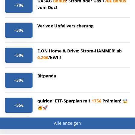
GASAG
Bonus
: Strom oder Gas +
70€
Bonus
+70€
vom Doc!
Verivox Unfallversicherung
+30€
E.ON Home & Drive: Strom-HAMMER! ab
+50€
0,20€
/kWh!
Bitpanda
+30€
quirion: ETF-Sparplan mit
175€
Prämien! 🤯
+55€
🥳🚀
Alle anzeigen