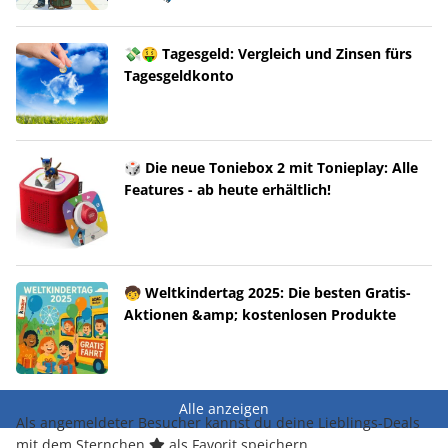
💸🤑 Tagesgeld: Vergleich und Zinsen fürs
Tagesgeldkonto
🎲 Die neue Toniebox 2 mit Tonieplay: Alle
Features - ab heute erhältlich!
🧒 Weltkindertag 2025: Die besten Gratis-
Aktionen &amp; kostenlosen Produkte
Alle anzeigen
Als angemeldeter Besucher kannst du deine Lieblings-Deals
mit dem Sternchen
als Favorit speichern.