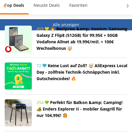
Top Deals
Neuste Deals
Favoriten
Alle anzeigen
459
🔥 Bestpreis &amp; Gewinn: Samsung
Galaxy Z Flip8 (512GB) für 99,95€ + 50GB
Vodafone Allnet ab 19,99€/mtl. + 100€
Wechselbonus 🤯
72
Keine Lust auf Zoll? 🤯 AliExpress Local
Day - zollfreie Technik-Schnäppchen inkl.
Gutscheincodes! 🔥
254
Perfekt für Balkon &amp; Camping!
🏕️ Enders Explorer II - mobiler Gasgrill für
nur 104,99€! 🍔