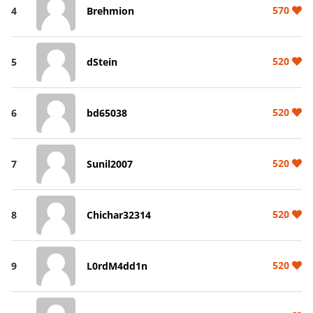
570
4
Brehmion
520
5
dStein
520
6
bd65038
520
7
Sunil2007
520
8
Chichar32314
520
9
L0rdM4dd1n