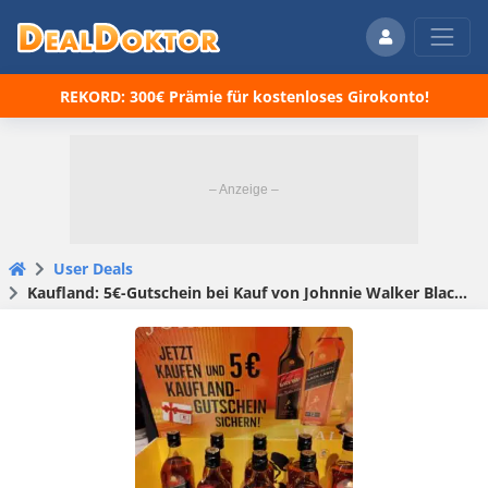
REKORD: 300€ Prämie für kostenloses Girokonto!
User Deals
Kaufland: 5€-Gutschein bei Kauf von Johnnie Walker Black Label 0,7l oder Johnnie Walker Black Ruby 0,5l