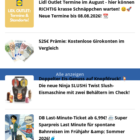
Lidl Outlet Termine im August - hier können
RICHTIG krasse Schnäppchen warten! 😀🚀
Neue Termine bis 08.08.2026! 📆
525€ Prämie: Kostenlose Girokonten im
Vergleich
Alle anzeigen
Doppelter Eis-Genuss auf Knopfdruck! 🍹
Die neue Ninja SLUSHi Twist Slush-
Eismaschine mit zwei Behältern im Check!
DB Last-Minute-Ticket ab 6,99€! 🚈 Super
Sparpreis Last Minute für spontane
Bahnreisen im Frühjahr &amp; Sommer
2026!🧳