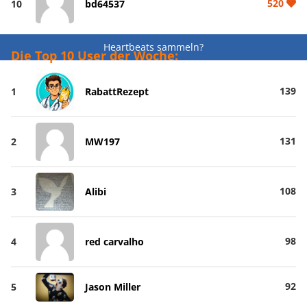
520
10
bd64537
Heartbeats sammeln?
Die Top 10 User der Woche:
139
1
RabattRezept
131
2
MW197
108
3
Alibi
98
4
red carvalho
92
5
Jason Miller