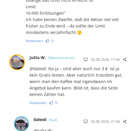
solange das Limit nicht erreicht ist
Limit:
10.000 Einlösungen“
Ich habe keinen Zweifel, daß die Aktion viel viel
früher zu Ende wird – da sollte der Limit
mindestens verzehnfacht.🫣
Antworten
0
Jutta W.
Oberarzt/-ärztin
02.06.2026, 17:40
@0alex0: Na ja – sind aber auch nur 3 €. Ist ja
kein Gratis testen. Aber natürlich trotzdem gut,
wenn man den Kaffee mal irgendwann im
Angebot kaufen kann. Blöd ist, dass die Seite
keinen Zähler hat.
Antworten
0
0alex0
Studi
02.06.2026, 21:08
@Jutta W.: