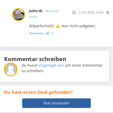
Jutta W.
Oberarzt/-
21.07.2026, 14:42
ärztin
@Sparfuchs93: 👍. Nur nicht aufgeben.
Antworten
0
Kommentar schreiben
Du musst
eingeloggt sein
um einen Kommentar
zu schreiben.
Du hast einen Deal gefunden?
Deal einsenden