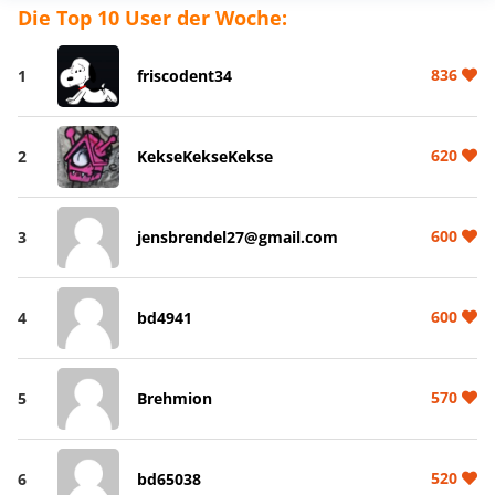
Die Top 10 User der Woche:
836
1
friscodent34
620
2
KekseKekseKekse
600
3
jensbrendel27@gmail.com
600
4
bd4941
570
5
Brehmion
520
6
bd65038