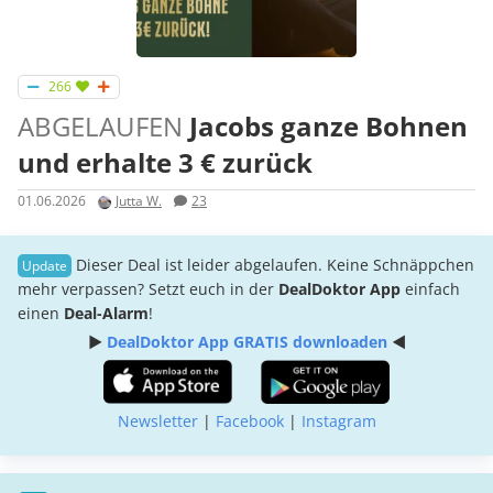
266
ABGELAUFEN
Jacobs ganze Bohnen
und erhalte 3 € zurück
01.06.2026
Jutta W.
23
Dieser Deal ist leider abgelaufen. Keine Schnäppchen
mehr verpassen? Setzt euch in der
DealDoktor App
einfach
einen
Deal-Alarm
!
►
DealDoktor App GRATIS downloaden
◄
Newsletter
|
Facebook
|
Instagram