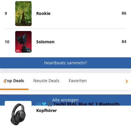
86
9
Rookie
84
10
Solomon
Heartbeats sammeln?
Top Deals
Neuste Deals
Favoriten
Alle anzeigen
64
🎧 Teufel REAL Blue NC 3 Bluetooth-
Kopfhörer