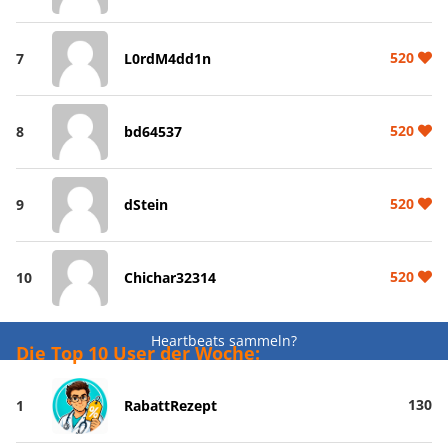
520
7
L0rdM4dd1n
520
8
bd64537
520
9
dStein
520
10
Chichar32314
Heartbeats sammeln?
Die Top 10 User der Woche:
130
1
RabattRezept