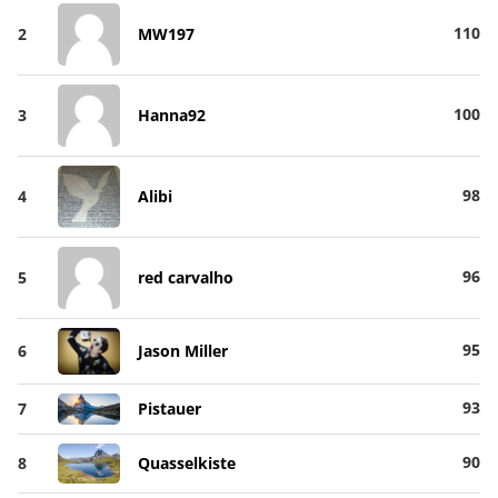
110
2
MW197
100
3
Hanna92
98
4
Alibi
96
5
red carvalho
95
6
Jason Miller
93
7
Pistauer
90
8
Quasselkiste