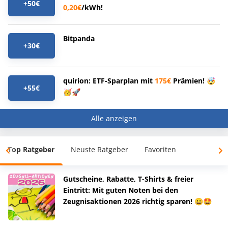
+50€
0,20€
/kWh!
Bitpanda
+30€
quirion: ETF-Sparplan mit
175€
Prämien! 🤯
+55€
🥳🚀
Alle anzeigen
Top Ratgeber
Neuste Ratgeber
Favoriten
Gutscheine, Rabatte, T-Shirts & freier
Eintritt: Mit guten Noten bei den
Zeugnisaktionen 2026 richtig sparen! 😀🤩