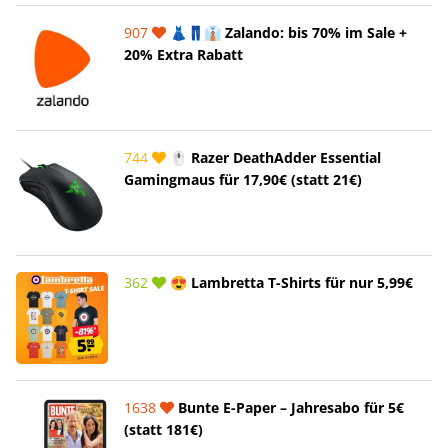
907
👗👖👔 Zalando: bis 70% im Sale +
20% Extra Rabatt
744
🖱️ Razer DeathAdder Essential
Gamingmaus für 17,90€ (statt 21€)
362
😍 Lambretta T-Shirts für nur 5,99€
1638
Bunte E-Paper – Jahresabo für 5€
(statt 181€)