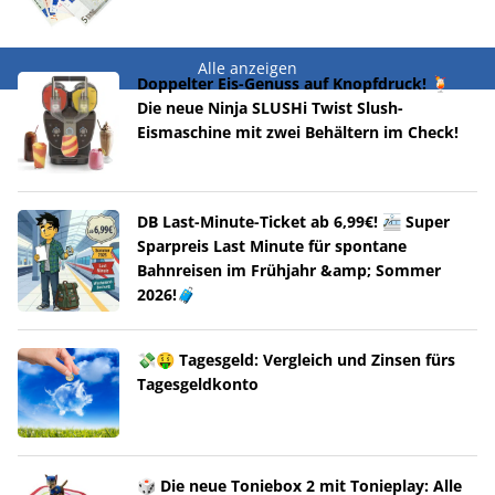
Alle anzeigen
Doppelter Eis-Genuss auf Knopfdruck! 🍹
Die neue Ninja SLUSHi Twist Slush-
Eismaschine mit zwei Behältern im Check!
DB Last-Minute-Ticket ab 6,99€! 🚈 Super
Sparpreis Last Minute für spontane
Bahnreisen im Frühjahr &amp; Sommer
2026!🧳
💸🤑 Tagesgeld: Vergleich und Zinsen fürs
Tagesgeldkonto
🎲 Die neue Toniebox 2 mit Tonieplay: Alle