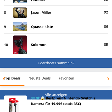
92
8
Jason Miller
86
9
Quasselkiste
85
10
Solomon
Heartbeats sammeln?
Top Deals
Neuste Deals
Favoriten
Alle anzeigen
90
🤯 Bestpreis! Nintendo Switch 2
Kamera für 19,99€ (statt 35€)