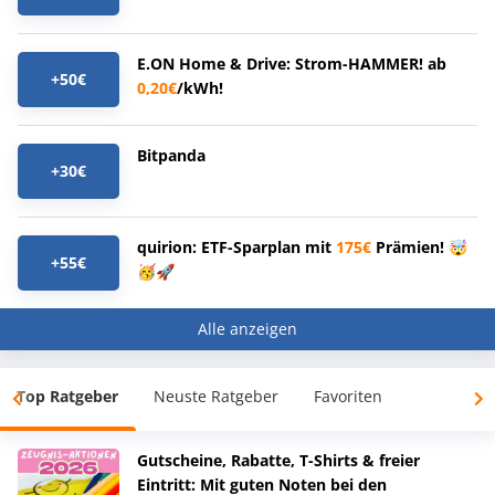
E.ON Home & Drive: Strom-HAMMER! ab
+50€
0,20€
/kWh!
Bitpanda
+30€
quirion: ETF-Sparplan mit
175€
Prämien! 🤯
+55€
🥳🚀
Alle anzeigen
Top Ratgeber
Neuste Ratgeber
Favoriten
Gutscheine, Rabatte, T-Shirts & freier
Eintritt: Mit guten Noten bei den