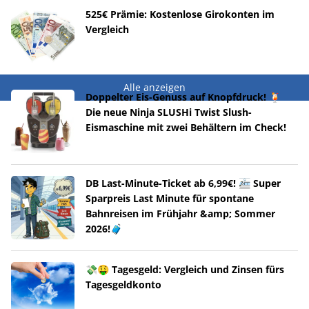
525€ Prämie: Kostenlose Girokonten im
Vergleich
Alle anzeigen
Doppelter Eis-Genuss auf Knopfdruck! 🍹
Die neue Ninja SLUSHi Twist Slush-
Eismaschine mit zwei Behältern im Check!
DB Last-Minute-Ticket ab 6,99€! 🚈 Super
Sparpreis Last Minute für spontane
Bahnreisen im Frühjahr &amp; Sommer
2026!🧳
💸🤑 Tagesgeld: Vergleich und Zinsen fürs
Tagesgeldkonto