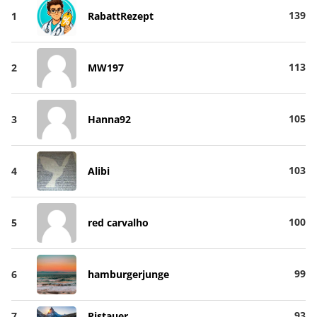
139
1
RabattRezept
113
2
MW197
105
3
Hanna92
103
4
Alibi
100
5
red carvalho
99
6
hamburgerjunge
93
7
Pistauer