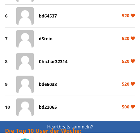
520
6
bd64537
520
7
dStein
520
8
Chichar32314
520
9
bd65038
500
10
bd22065
Heartbeats sammeln?
Die Top 10 User der Woche: