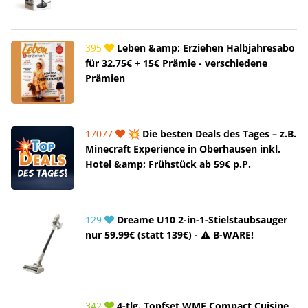
395
Leben &amp; Erziehen Halbjahresabo
für 32,75€ + 15€ Prämie - verschiedene
Prämien
17077
💥 Die besten Deals des Tages – z.B.
Minecraft Experience in Oberhausen inkl.
Hotel &amp; Frühstück ab 59€ p.P.
129
Dreame U10 2-in-1-Stielstaubsauger
nur 59,99€ (statt 139€) - ⚠️ B-WARE!
342
4-tlg. Topfset WMF Compact Cuisine