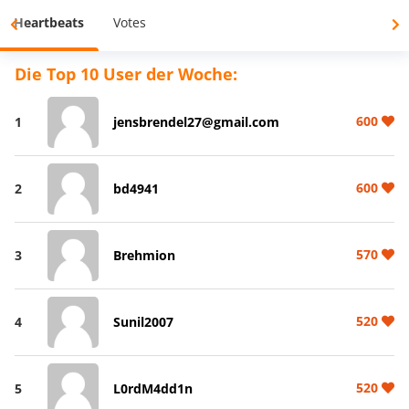
Heartbeats
Votes
Die Top 10 User der Woche:
600
1
jensbrendel27@gmail.com
600
2
bd4941
570
3
Brehmion
520
4
Sunil2007
520
5
L0rdM4dd1n