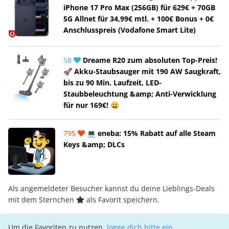
iPhone 17 Pro Max (256GB) für 629€ + 70GB
5G Allnet für 34,99€ mtl. + 100€ Bonus + 0€
Anschlusspreis (Vodafone Smart Lite)
58
Dreame R20 zum absoluten Top-Preis!
🚀 Akku-Staubsauger mit 190 AW Saugkraft,
bis zu 90 Min. Laufzeit, LED-
Staubbeleuchtung &amp; Anti-Verwicklung
für nur 169€! 😀
795
💻 eneba: 15% Rabatt auf alle Steam
Keys &amp; DLCs
Als angemeldeter Besucher kannst du deine Lieblings-Deals
mit dem Sternchen
als Favorit speichern.
Um die Favoriten zu nutzen,
logge dich bitte ein
.