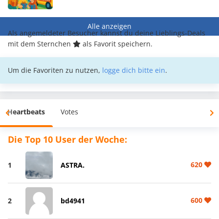
Alle anzeigen
Als angemeldeter Besucher kannst du deine Lieblings-Deals
mit dem Sternchen
als Favorit speichern.
Um die Favoriten zu nutzen,
logge dich bitte ein
.
Heartbeats
Votes
Die Top 10 User der Woche:
620
1
ASTRA.
600
2
bd4941