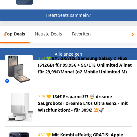
Heartbeats sammeln?
Top Deals
Neuste Deals
Favoriten
Alle anzeigen
352
Eff. GRATIS: Samsung Galaxy Z Flip8
(512GB) für 99,95€ + 5G/LTE Unlimited Allnet
für 29,99€/Monat (o2 Mobile Unlimited M)
725
134€ Ersparnis??! 🤯 dreame
Saugroboter Dreame L10s Ultra Gen2 - mit
Wischfunktion! - für 309€! 💥🚀
430
Mit Kombi effektig GRATIS: Apple