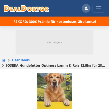
REKORD: 300€ Prämie für kostenloses Girokonto!
User Deals
JOSERA Hundefutter Optiness Lamm & Reis 12,5kg für 28,47€(statt 33,13€)