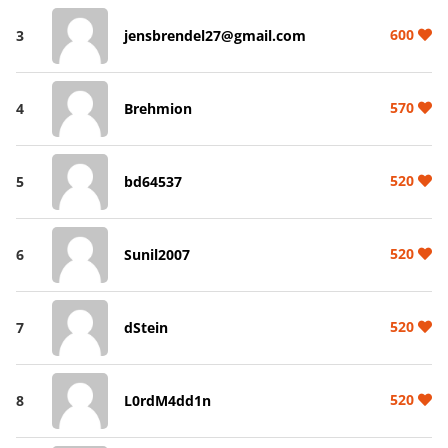
600
3
jensbrendel27@gmail.com
570
4
Brehmion
520
5
bd64537
520
6
Sunil2007
520
7
dStein
520
8
L0rdM4dd1n