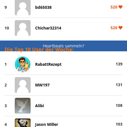
520
9
bd65038
520
10
Chichar32314
Heartbeats sammeln?
Die Top 10 User der Woche:
139
1
RabattRezept
131
2
MW197
108
3
Alibi
103
4
Jason Miller