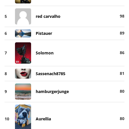
98
5
red carvalho
89
6
Pistauer
86
7
Solomon
81
8
Sassenach8785
80
9
hamburgerjunge
80
10
Aurellia