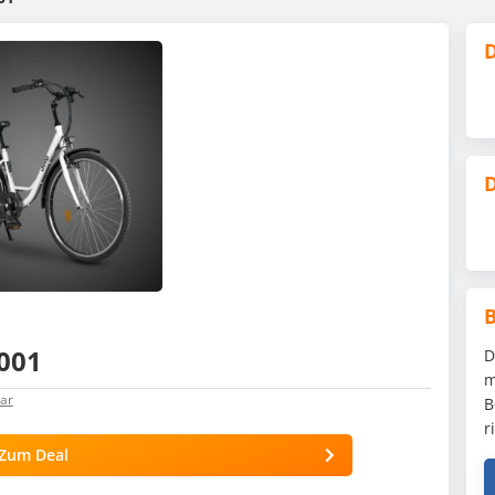
D
D
3001
D
m
ar
B
r
Zum Deal