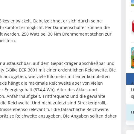
ikes entwickelt. Dabeizeichnet er sich durch seine
ahrkomfort ermöglicht. Per Daumenschalter können die
lt werden. 250 Watt bei 30 Nm Drehmoment stehen zur
eistern.
er austauschbar, auf dem Gepäckträger abschließbar und
ity E-Bike ECR 3001 mit einer ordentlichen Reichweite. Die
ah anzugeben, wie viele Kilometer mit einer kompletten
A
xis hängt die maximale Reichweite aber von vielen
L
 Energiegehalt (374,4 Wh), Alter des Akkus und
s
on, Anfahrhäufigkeit, Trittfrequenz und die gewählte
ie Reichweite. Und nicht zuletzt sind Streckenprofil,
nisse ebenso relevant für die tatsächliche Reichweite.
U
 präzise Reichweite anzugeben. Die Angaben sollten daher