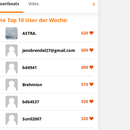
eartbeats
Votes
ie Top 10 User der Woche:
620
ASTRA.
600
jensbrendel27@gmail.com
600
bd4941
570
Brehmion
520
bd64537
520
Sunil2007