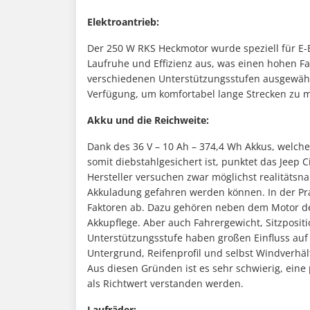
Elektroantrieb:
Der 250 W RKS Heckmotor wurde speziell für E-B
Laufruhe und Effizienz aus, was einen hohen F
verschiedenen Unterstützungsstufen ausgewäh
Verfügung, um komfortabel lange Strecken zu m
Akku und die Reichweite:
Dank des 36 V – 10 Ah – 374,4 Wh Akkus, welch
somit diebstahlgesichert ist, punktet das Jeep C
Hersteller versuchen zwar möglichst realitätsn
Akkuladung gefahren werden können. In der Pra
Faktoren ab. Dazu gehören neben dem Motor der
Akkupflege. Aber auch Fahrergewicht, Sitzpositi
Unterstützungsstufe haben großen Einfluss auf d
Untergrund, Reifenprofil und selbst Windverhält
Aus diesen Gründen ist es sehr schwierig, eine
als Richtwert verstanden werden.
Laufräder: