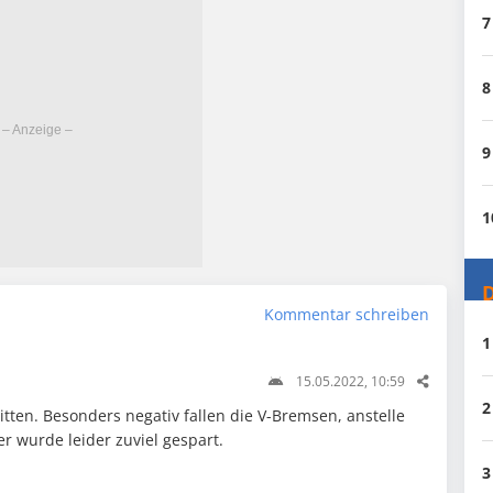
7
8
9
1
D
Kommentar schreiben
1
15.05.2022, 10:59
2
itten. Besonders negativ fallen die V-Bremsen, anstelle
r wurde leider zuviel gespart.
3