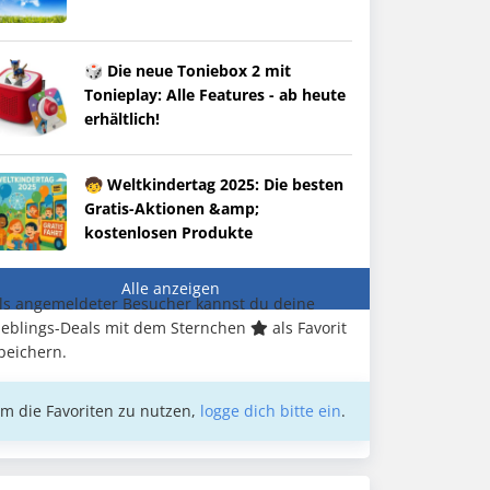
🎲 Die neue Toniebox 2 mit
Tonieplay: Alle Features - ab heute
erhältlich!
🧒 Weltkindertag 2025: Die besten
Gratis-Aktionen &amp;
kostenlosen Produkte
Alle anzeigen
ls angemeldeter Besucher kannst du deine
ieblings-Deals mit dem Sternchen
als Favorit
peichern.
m die Favoriten zu nutzen,
logge dich bitte ein
.