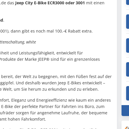
s.de das
Jeep City E-Bike ECR3000 oder 3001
mit einen
nd
.
01), dann gibt es noch mal 100.-€ Rabatt extra.
ttenschaltung, white
iheit und Leistungsfähigkeit, entwickelt für
Produkte der Marke JEEP® sind für ein grenzenloses
 bereit, der Welt zu begegnen, mit den Füßen fest auf der
gipfel. Und deshalb wurden Jeep E-Bikes entwickelt –
 Welt, um Sie herum zu erkunden und zu erleben.
mfort, Eleganz und Energieeffizienz wie kaum ein anderes
E-Bike der perfekte Partner für Fahrten ins Büro, zum
5 Laufräder sorgen für angenehme Laufruhe, der bequeme
esamt hohen Fahrkomfort.
T