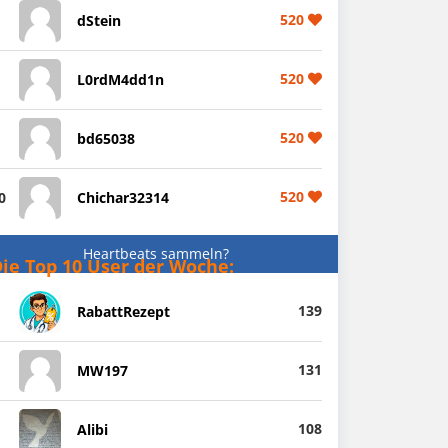
520
dStein
520
L0rdM4dd1n
520
bd65038
520
0
Chichar32314
Heartbeats sammeln?
ie Top 10 User der Woche:
139
RabattRezept
131
MW197
108
Alibi