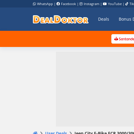
WhatsApp
|
Facebook
|
Instagram
|
YouTube
|
Ti
Deals
Bonus 
User Deals
Jeep City E-Bike ECR 3000/30