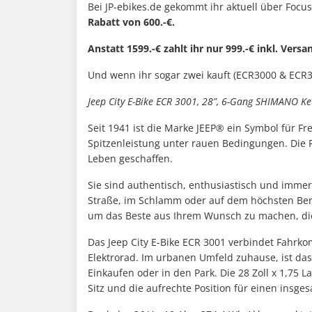
Bei JP-ebikes.de gekommt ihr aktuell über Focu
Rabatt von 600.-€.
Anstatt 1599.-€ zahlt ihr nur 999.-€ inkl. Versa
Und wenn ihr sogar zwei kauft (ECR3000 & ECR30
Jeep City E-Bike ECR 3001, 28”, 6-Gang SHIMANO Ke
Seit 1941 ist die Marke JEEP® ein Symbol für Fre
Spitzenleistung unter rauen Bedingungen. Die 
Leben geschaffen.
Sie sind authentisch, enthusiastisch und immer
Straße, im Schlamm oder auf dem höchsten Berg
um das Beste aus Ihrem Wunsch zu machen, die
Das Jeep City E-Bike ECR 3001 verbindet Fahrko
Elektrorad. Im urbanen Umfeld zuhause, ist das 
Einkaufen oder in den Park. Die 28 Zoll x 1,7
Sitz und die aufrechte Position für einen insg