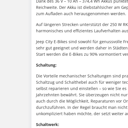
Dank des 36 V – 10 Ah – 374,4 Wh Akkus punktet
Reichweite. Der Akku ist diebstahlsicher am G
zum Aufladen auch herausgenommen werden.
Auf längeren Strecken unterstützt der 250 W RK
harmonisches und effizientes Laufverhalten au
Jeep City E-Bikes sind sowohl für genussvolle Fr
sehr gut geeignet und werden daher in Städten
Start werden die E-Bikes zu 90% vormontiert ve
Schaltung:
Die Vorteile mechanischer Schaltungen sind pra
Schaltzug und Schalthebel auch für weniger tec
selbst reparieren und einstellen – so wie Sie e
Jahrzehnten bewährt. Sie überzeugen nicht nur 
auch durch die Möglichkeit, Reparaturen vor Or
durchzuführen. In der Regel braucht man nicht v
unkompliziert haben möchte, der setzt weiter 
Schaltwerk: