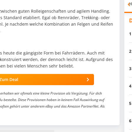
H
 zwischen guten Rolleigenschaften und agilem Handling.
ls Standard etabliert. Egal ob Rennräder, Trekking- oder
D
Wahl. Je nachdem welche Kombination an Felgen und Reifen
.
1
2
s heute die gängigste Form bei Fahrrädern. Auch mit
onstruiert werden, der dennoch leicht ist. Aufgrund des
en bei vielen Menschen sehr beliebt.
3
Zum Deal
4
erhalten wir oftmals eine kleine Provision als Vergütung. Für dich
du bestellst. Diese Provisionen haben in keinem Fall Auswirkung auf
5
aften gehört unter anderem eBay und das Amazon PartnerNet. Als
6