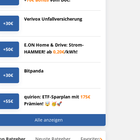
Verivox Unfallversicherung
+30€
E.ON Home & Drive: Strom-
+50€
HAMMER! ab
0,20€
/kWh!
Bitpanda
+30€
quirion: ETF-Sparplan mit
175€
+55€
Prämien! 🤯 🥳🚀
Alle anzeigen
op Ratgeber
Neuste Ratgeber
Favoriten