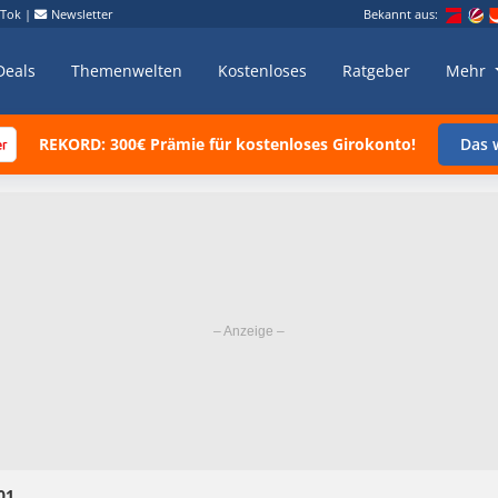
kTok
|
Newsletter
Bekannt aus:
Deals
Themenwelten
Kostenloses
Ratgeber
Mehr
REKORD: 300€ Prämie für kostenloses Girokonto!
Das w
01