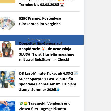
Termine bis 08.08.2026! 📆
525€ Prämie: Kostenlose
Girokonten im Vergleich
Alle anzeigen
Doppelter Eis-Genuss auf
Knopfdruck! 🍹 Die neue Ninja
SLUSHi Twist Slush-Eismaschine
mit zwei Behältern im Check!
DB Last-Minute-Ticket ab 6,99€! 🚈
Super Sparpreis Last Minute für
spontane Bahnreisen im Frühjahr
&amp; Sommer 2026!🧳
💸🤑 Tagesgeld: Vergleich und
Zinsen fürs Tagesgeldkonto