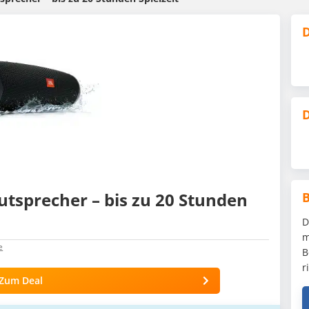
D
D
utsprecher – bis zu 20 Stunden
D
m
e
B
r
Zum Deal