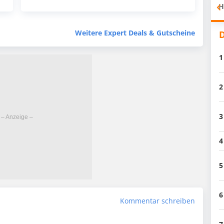
H
Weitere Expert Deals & Gutscheine
D
1
2
3
4
5
6
Kommentar schreiben