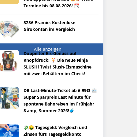
Termine bis 08.08.2026! 📆
525€ Prämie: Kostenlose
Girokonten im Vergleich
Alle anzeigen
Doppelter Eis-Genuss auf
Knopfdruck! 🍹 Die neue Ninja
SLUSHi Twist Slush-Eismaschine
mit zwei Behältern im Check!
DB Last-Minute-Ticket ab 6,99€! 🚈
Super Sparpreis Last Minute für
spontane Bahnreisen im Frühjahr
&amp; Sommer 2026!🧳
💸🤑 Tagesgeld: Vergleich und
Zinsen fürs Tagesgeldkonto