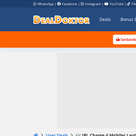
WhatsApp
|
Facebook
|
Instagram
|
YouTube
|
Ti
Deals
Bonus 
User Deals
🎶 JBL Charge 4 Mobiler Laut