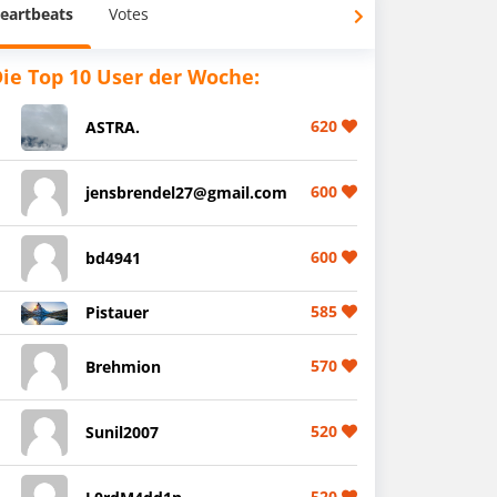
eartbeats
Votes
ie Top 10 User der Woche:
620
ASTRA.
600
jensbrendel27@gmail.com
600
bd4941
585
Pistauer
570
Brehmion
520
Sunil2007
520