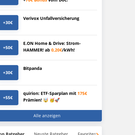
Verivox Unfallversicherung
+30€
E.ON Home & Drive: Strom-
+50€
HAMMER! ab
0,20€
/kWh!
Bitpanda
+30€
quirion: ETF-Sparplan mit
175€
+55€
Prämien! 🤯 🥳🚀
Alle anzeigen
op Ratgeber
Neuste Ratgeber
Favoriten