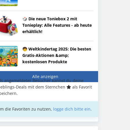
🎲 Die neue Toniebox 2 mit
Tonieplay: Alle Features - ab heute
erhältlich!
🧒 Weltkindertag 2025: Die besten
Gratis-Aktionen &amp;
kostenlosen Produkte
Alle anzeigen
ls angemeldeter Besucher kannst du deine
ieblings-Deals mit dem Sternchen
als Favorit
peichern.
m die Favoriten zu nutzen,
logge dich bitte ein
.