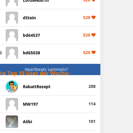
L0rdM4dd1n
520
dStein
520
bd64537
520
0
bd65038
Heartbeats sammeln?
ie Top 10 User der Woche:
208
RabattRezept
114
MW197
101
Alibi