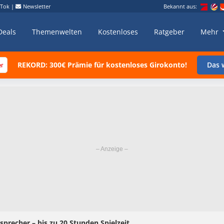
kTok
|
Newsletter
Bekannt aus:
Deals
Themenwelten
Kostenloses
Ratgeber
Mehr
REKORD: 300€ Prämie für kostenloses Girokonto!
Das w
sprecher – bis zu 20 Stunden Spielzeit