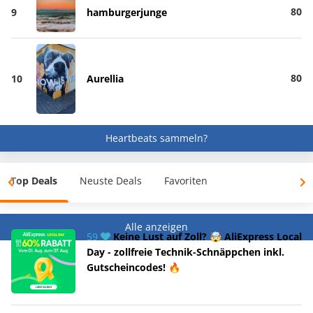
80
9
hamburgerjunge
80
10
Aurellia
Heartbeats sammeln?
Top Deals
Neuste Deals
Favoriten
Alle anzeigen
59
Keine Lust auf Zoll? 🤯 AliExpress Local
Day - zollfreie Technik-Schnäppchen inkl.
Gutscheincodes! 🔥