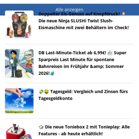
Alle anzeigen
Doppelter Eis-Genuss auf Knopfdruck! 🍹
Die neue Ninja SLUSHi Twist Slush-
Eismaschine mit zwei Behältern im Check!
DB Last-Minute-Ticket ab 6,99€! 🚈 Super
Sparpreis Last Minute für spontane
Bahnreisen im Frühjahr &amp; Sommer
2026!🧳
💸🤑 Tagesgeld: Vergleich und Zinsen fürs
Tagesgeldkonto
🎲 Die neue Toniebox 2 mit Tonieplay: Alle
Features - ab heute erhältlich!