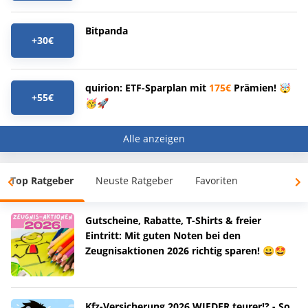
Bitpanda
+30€
quirion: ETF-Sparplan mit
175€
Prämien! 🤯
+55€
🥳🚀
Alle anzeigen
Top Ratgeber
Neuste Ratgeber
Favoriten
Gutscheine, Rabatte, T-Shirts & freier
Eintritt: Mit guten Noten bei den
Zeugnisaktionen 2026 richtig sparen! 😀🤩
Kfz-Versicherung 2026 WIEDER teurer!? - So