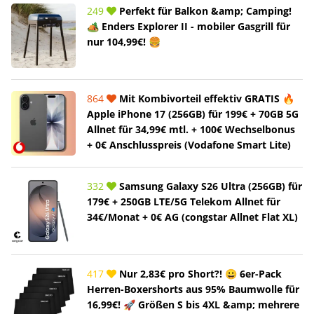
249
Perfekt für Balkon &amp; Camping!
🏕️ Enders Explorer II - mobiler Gasgrill für
nur 104,99€! 🍔
864
Mit Kombivorteil effektiv GRATIS 🔥
Apple iPhone 17 (256GB) für 199€ + 70GB 5G
Allnet für 34,99€ mtl. + 100€ Wechselbonus
+ 0€ Anschlusspreis (Vodafone Smart Lite)
332
Samsung Galaxy S26 Ultra (256GB) für
179€ + 250GB LTE/5G Telekom Allnet für
34€/Monat + 0€ AG (congstar Allnet Flat XL)
417
Nur 2,83€ pro Short?! 😀 6er-Pack
Herren-Boxershorts aus 95% Baumwolle für
16,99€! 🚀 Größen S bis 4XL &amp; mehrere