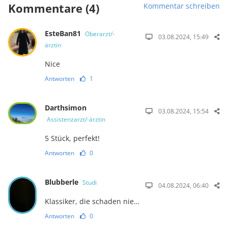
Kommentare (4)
Kommentar schreiben
EsteBan81
Oberarzt/-
03.08.2024, 15:49
ärztin
Nice
Antworten
1
Darthsimon
03.08.2024, 15:54
Assistenzarzt/-ärztin
5 Stück, perfekt!
Antworten
0
Blubberle
Studi
04.08.2024, 06:40
Klassiker, die schaden nie…
Antworten
0