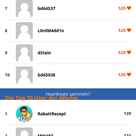
520
7
bd64537
520
8
L0rdM4dd1n
520
9
dStein
520
10
bd65038
Heartbeats sammeln?
Die Top 10 User der Woche:
139
1
RabattRezept
131
2
MW197