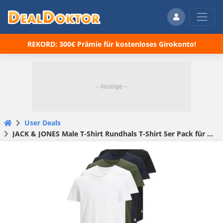
REKORD: 300€ Prämie für kostenloses Girokonto!
User Deals
JACK & JONES Male T-Shirt Rundhals T-Shirt 5er Pack für 33,53€ (statt 52,15€)