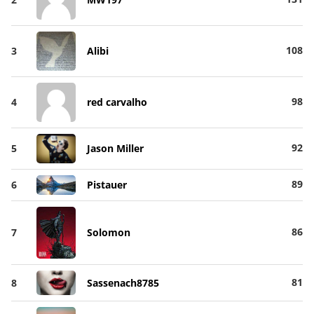
108
3
Alibi
98
4
red carvalho
92
5
Jason Miller
89
6
Pistauer
86
7
Solomon
81
8
Sassenach8785