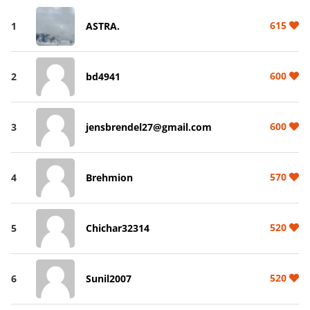
615
1
ASTRA.
600
2
bd4941
600
3
jensbrendel27@gmail.com
570
4
Brehmion
520
5
Chichar32314
520
6
Sunil2007