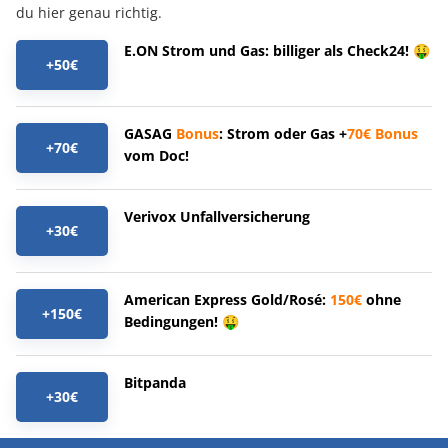
du hier genau richtig.
E.ON Strom und Gas: billiger als Check24! 🤑
+50€
GASAG
Bonus
: Strom oder Gas +
70€
Bonus
+70€
vom Doc!
Verivox Unfallversicherung
+30€
American Express Gold/Rosé:
150€
ohne
+150€
Bedingungen! 🤑
Bitpanda
+30€