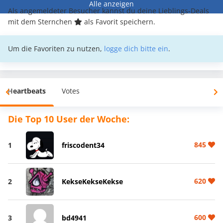
Alle anzeigen
Als angemeldeter Besucher kannst du deine Lieblings-Deals
mit dem Sternchen
als Favorit speichern.
Um die Favoriten zu nutzen,
logge dich bitte ein
.
Heartbeats
Votes
Die Top 10 User der Woche:
845
1
friscodent34
620
2
KekseKekseKekse
600
3
bd4941