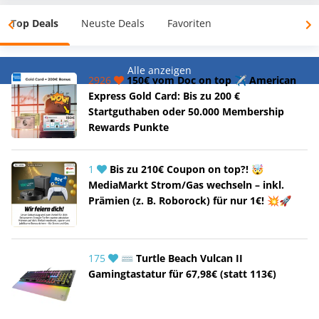
Top Deals
Neuste Deals
Favoriten
Alle anzeigen
2926
150€ vom Doc on top ✈️ American
Express Gold Card: Bis zu 200 €
Startguthaben oder 50.000 Membership
Rewards Punkte
1
Bis zu 210€ Coupon on top?! 🤯
MediaMarkt Strom/Gas wechseln – inkl.
Prämien (z. B. Roborock) für nur 1€! 💥🚀
175
⌨️ Turtle Beach Vulcan II
Gamingtastatur für 67,98€ (statt 113€)