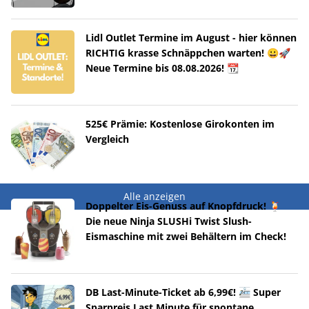
Lidl Outlet Termine im August - hier können
RICHTIG krasse Schnäppchen warten! 😀🚀
Neue Termine bis 08.08.2026! 📆
525€ Prämie: Kostenlose Girokonten im
Vergleich
Alle anzeigen
Doppelter Eis-Genuss auf Knopfdruck! 🍹
Die neue Ninja SLUSHi Twist Slush-
Eismaschine mit zwei Behältern im Check!
DB Last-Minute-Ticket ab 6,99€! 🚈 Super
Sparpreis Last Minute für spontane