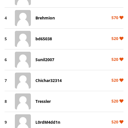
570
4
Brehmion
520
5
bd65038
520
6
Sunil2007
520
7
Chichar32314
520
8
Tressler
520
9
L0rdM4dd1n