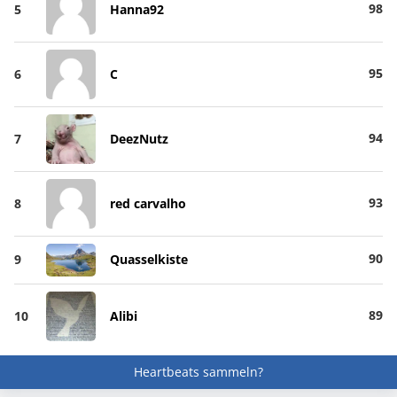
98
5
Hanna92
95
6
C
94
7
DeezNutz
93
8
red carvalho
90
9
Quasselkiste
89
10
Alibi
Heartbeats sammeln?