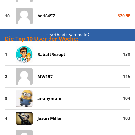
520
10
bd16457
Heartbeats sammeln?
Die Top 10 User der Woche:
130
1
RabattRezept
116
2
MW197
104
3
anonymoni
103
4
Jason Miller