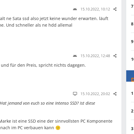
7
15.10.2022, 10:12
alt ne Sata ssd also jetzt keine wunder erwarten. läuft
8
me. Und schneller als ne hdd allemal
9
15.10.2022, 12:48
1
und für den Preis, spricht nichts dagegen.
D
1
15.10.2022, 20:02
Hat jemand von euch so eine Intenso SSD? Ist diese
2
arke ist eine SSD eine der sinnvollsten PC Komponente
nach im PC verbauen kann 🙂
3