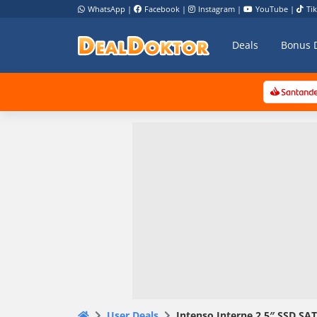
WhatsApp
|
Facebook
|
Instagram
|
YouTube
|
Ti
Deals
Bonus 
User Deals
Intenso Interne 2,5″ SSD SATA