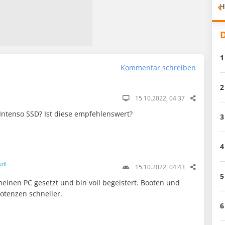
H
D
1
Kommentar schreiben
2
15.10.2022, 04:37
Intenso SSD? Ist diese empfehlenswert?
3
4
udi
15.10.2022, 04:43
5
meinen PC gesetzt und bin voll begeistert. Booten und
otenzen schneller.
6