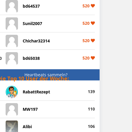
520
bd64537
520
Sunil2007
520
Chichar32314
520
0
bd65038
Heartbeats sammeln?
ie Top 10 User der Woche:
139
RabattRezept
110
MW197
106
Alibi