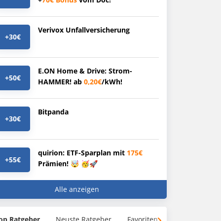
Verivox Unfallversicherung
+30€
E.ON Home & Drive: Strom-
+50€
HAMMER! ab
0,20€
/kWh!
Bitpanda
+30€
quirion: ETF-Sparplan mit
175€
+55€
Prämien! 🤯 🥳🚀
Alle anzeigen
op Ratgeber
Neuste Ratgeber
Favoriten