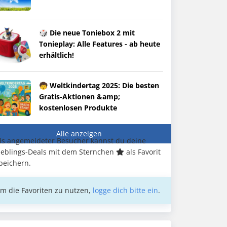
🎲 Die neue Toniebox 2 mit
Tonieplay: Alle Features - ab heute
erhältlich!
🧒 Weltkindertag 2025: Die besten
Gratis-Aktionen &amp;
kostenlosen Produkte
Alle anzeigen
ls angemeldeter Besucher kannst du deine
ieblings-Deals mit dem Sternchen
als Favorit
peichern.
m die Favoriten zu nutzen,
logge dich bitte ein
.