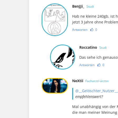
BenJJi_
Studi
Hab ne kleine 240gb, ist h
jetzt 3 Jahre ohne Proble
Antworten
0
Roccatino
Studi
Das sehe ich genauso 
Antworten
0
NeXtii
Facharzt/-ärztin
@__Gelöschter_Nutzer__
empfehlenswert?
Mal unabhängig von der M
die man meiner Meinung 