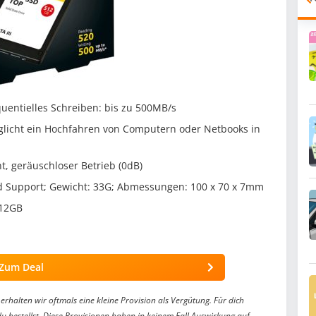
quentielles Schreiben: bis zu 500MB/s
möglicht ein Hochfahren von Computern oder Netbooks in
t, geräuschloser Betrieb (0dB)
Support; Gewicht: 33G; Abmessungen: 100 x 70 x 7mm
512GB
Zum Deal
erhalten wir oftmals eine kleine Provision als Vergütung. Für dich
du bestellst. Diese Provisionen haben in keinem Fall Auswirkung auf