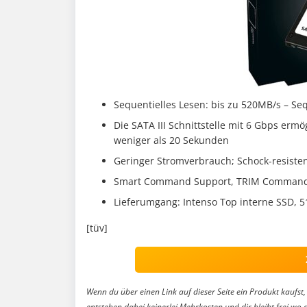
Sequentielles Lesen: bis zu 520MB/s – Se
Die SATA III Schnittstelle mit 6 Gbps er
weniger als 20 Sekunden
Geringer Stromverbrauch; Schock-resisten
Smart Command Support, TRIM Command 
Lieferumgang: Intenso Top interne SSD, 
[tüv]
Wenn du über einen Link auf dieser Seite ein Produkt kaufst, 
entstehen dabei keinerlei Mehrkosten und dir bleibt frei wo 