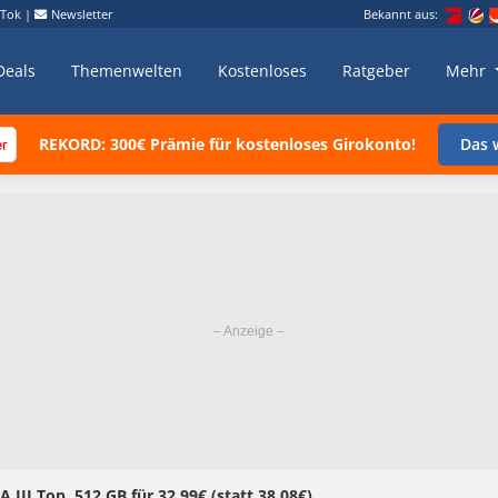
kTok
|
Newsletter
Bekannt aus:
Deals
Themenwelten
Kostenloses
Ratgeber
Mehr
REKORD: 300€ Prämie für kostenloses Girokonto!
Das w
 III Top, 512 GB für 32,99€ (statt 38,08€)