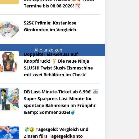
Termine bis 08.08.2026! 📆
525€ Prämie: Kostenlose
Girokonten im Vergleich
Alle anzeigen
Doppelter Eis-Genuss auf
Knopfdruck! 🍹 Die neue Ninja
SLUSHi Twist Slush-Eismaschine
mit zwei Behältern im Check!
DB Last-Minute-Ticket ab 6,99€! 🚈
Super Sparpreis Last Minute für
spontane Bahnreisen im Frühjahr
&amp; Sommer 2026!🧳
💸🤑 Tagesgeld: Vergleich und
Zinsen fürs Tagesgeldkonto