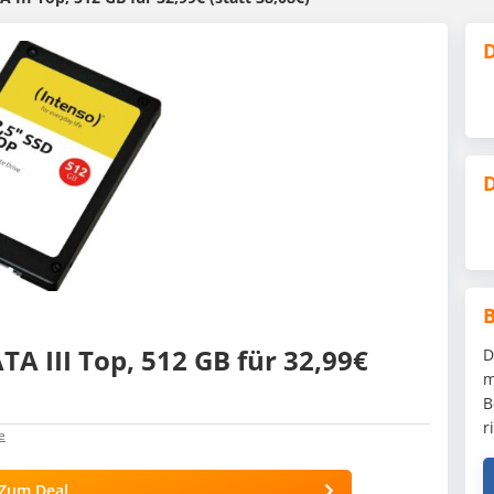
D
D
TA III Top, 512 GB für 32,99€
D
m
B
r
e
Zum Deal