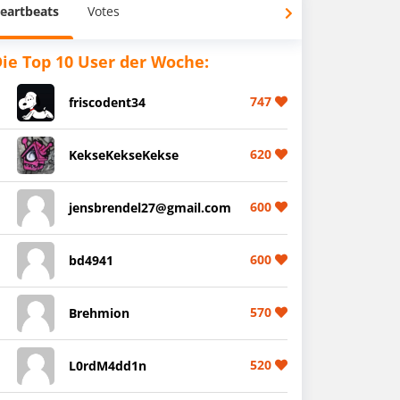
eartbeats
Votes
ie Top 10 User der Woche:
747
friscodent34
620
KekseKekseKekse
600
jensbrendel27@gmail.com
600
bd4941
570
Brehmion
520
L0rdM4dd1n