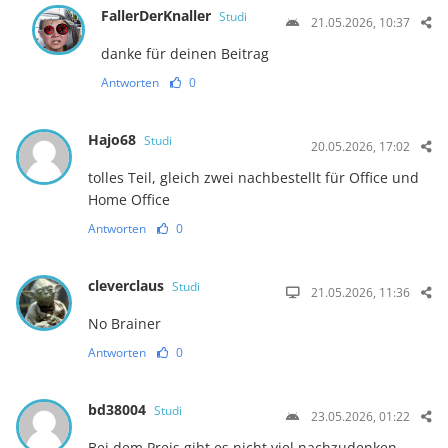
FallerDerKnaller
Studi
21.05.2026, 10:37
danke für deinen Beitrag
Antworten
0
Hajo68
Studi
20.05.2026, 17:02
tolles Teil, gleich zwei nachbestellt für Office und
Home Office
Antworten
0
cleverclaus
Studi
21.05.2026, 11:36
No Brainer
Antworten
0
bd38004
Studi
23.05.2026, 01:22
Bei dem Preis gibt es nicht viel nachzudenken