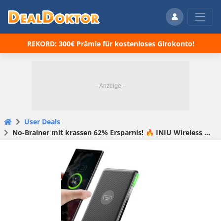
REKORD: 300€ Prämie für kostenloses Girokonto!
User Deals
No-Brainer mit krassen 62% Ersparnis! 🔥 INIU Wireless Charger Stand 15W für nur noch 7,64€! 🤯