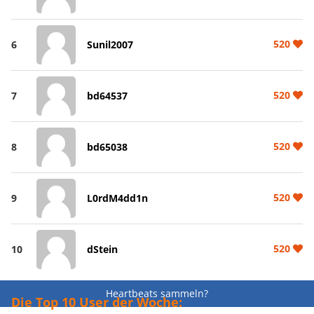
520
6
Sunil2007
520
7
bd64537
520
8
bd65038
520
9
L0rdM4dd1n
520
10
dStein
Heartbeats sammeln?
Die Top 10 User der Woche: