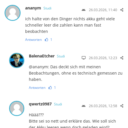
ananym
Studi
26.03.2026, 11:40
ich halte von den Dinger nichts akku geht viele
schneller leer die zahlen kann man fast
beobachten
Antworten
1
BalenaEtcher
Studi
26.03.2026, 12:23
@ananym: Das deckt sich mit meinen
Beobachtungen, ohne es technisch gemessen zu
haben.
Antworten
1
qwertz0987
Studi
26.03.2026, 12:58
Häää???
Bitte sei so nett und erkläre das. Wie soll sich
der Akku leeren wenn doch geladen wird?