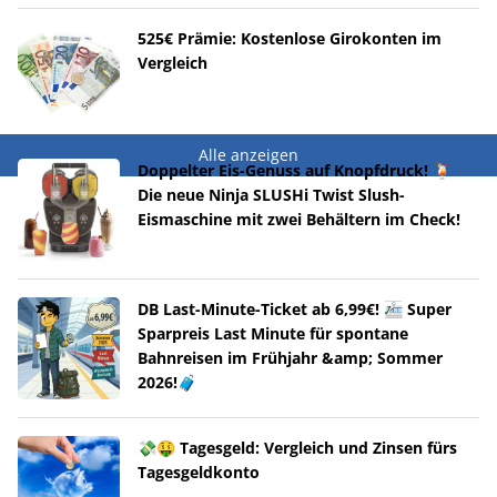
525€ Prämie: Kostenlose Girokonten im
Vergleich
Alle anzeigen
Doppelter Eis-Genuss auf Knopfdruck! 🍹
Die neue Ninja SLUSHi Twist Slush-
Eismaschine mit zwei Behältern im Check!
DB Last-Minute-Ticket ab 6,99€! 🚈 Super
Sparpreis Last Minute für spontane
Bahnreisen im Frühjahr &amp; Sommer
2026!🧳
💸🤑 Tagesgeld: Vergleich und Zinsen fürs
Tagesgeldkonto