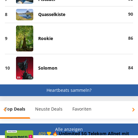
90
8
Quasselkiste
86
9
Rookie
84
10
Solomon
Heartbeats sammeln?
Top Deals
Neuste Deals
Favoriten
Alle anzeigen
409
🔥 Unlimited 5G Telekom Allnet mit