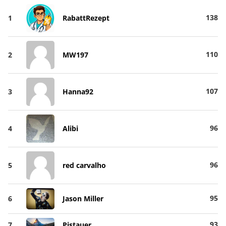
138
1
RabattRezept
110
2
MW197
107
3
Hanna92
96
4
Alibi
96
5
red carvalho
95
6
Jason Miller
93
7
Pistauer