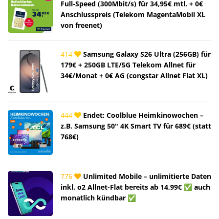
Full-Speed (300Mbit/s) für 34,95€ mtl. + 0€
Anschlusspreis (Telekom MagentaMobil XL
von freenet)
414
Samsung Galaxy S26 Ultra (256GB) für
179€ + 250GB LTE/5G Telekom Allnet für
34€/Monat + 0€ AG (congstar Allnet Flat XL)
444
Endet: Coolblue Heimkinowochen –
z.B. Samsung 50" 4K Smart TV für 689€ (statt
768€)
776
Unlimited Mobile – unlimitierte Daten
inkl. o2 Allnet-Flat bereits ab 14,99€ ✅ auch
monatlich kündbar ✅