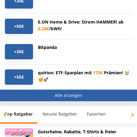
+30€
E.ON Home & Drive: Strom-HAMMER! ab
+50€
0,20€
/kWh!
Bitpanda
+30€
quirion: ETF-Sparplan mit
175€
Prämien! 🤯
+55€
🥳🚀
Alle anzeigen
Top Ratgeber
Neuste Ratgeber
Favoriten
Gutscheine, Rabatte, T-Shirts & freier