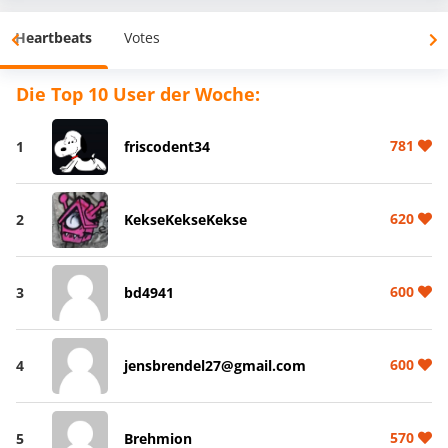
Heartbeats
Votes
Die Top 10 User der Woche:
781
1
friscodent34
620
2
KekseKekseKekse
600
3
bd4941
600
4
jensbrendel27@gmail.com
570
5
Brehmion