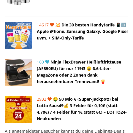
14617
💥 Die 30 besten Handytarife 📱➡️
Apple iPhone, Samsung Galaxy, Google Pixel
uvm. + SIM-Only-Tarife
169
Ninja FlexDrawer Heißluftfritteuse
(AF550EU) für nur 119€! 😀 6,6-Liter-
MegaZone oder 2 Zonen dank
herausnehmbarer Trennwand! 🍟
2932
🤑 50 Mio € (Super-Jackpot!) bei
Lotto 6aus49💰 3 Felder für 0,10€ (statt
4,70€) / 4 Felder für 1€ (statt 6€) – LOTTO24-
Neukunden
Als angemeldeter Besucher kannst du deine Lieblings-Deals