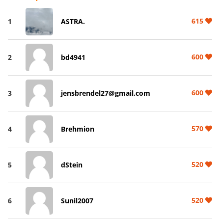
615
1
ASTRA.
600
2
bd4941
600
3
jensbrendel27@gmail.com
570
4
Brehmion
520
5
dStein
520
6
Sunil2007