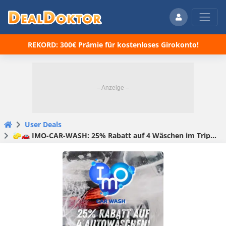
REKORD: 300€ Prämie für kostenloses Girokonto!
User Deals
🧽🚗 IMO-CAR-WASH: 25% Rabatt auf 4 Wäschen im Triple Foam Programm!