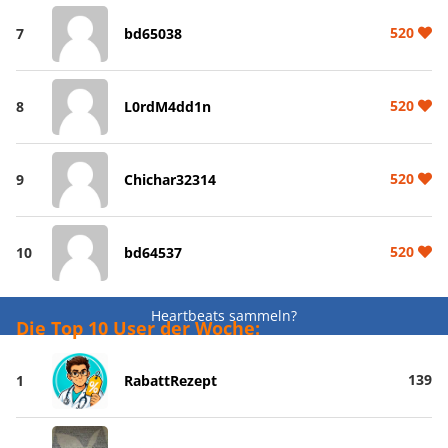
520
7
bd65038
520
8
L0rdM4dd1n
520
9
Chichar32314
520
10
bd64537
Heartbeats sammeln?
Die Top 10 User der Woche:
139
1
RabattRezept