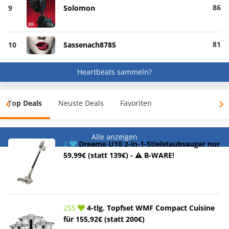
86
9
Solomon
81
10
Sassenach8785
Heartbeats sammeln?
Top Deals
Neuste Deals
Favoriten
Alle anzeigen
2
Dreame U10 2-in-1-Stielstaubsauger nur
59,99€ (statt 139€) - ⚠️ B-WARE!
255
4-tlg. Topfset WMF Compact Cuisine
für 155,92€ (statt 200€)