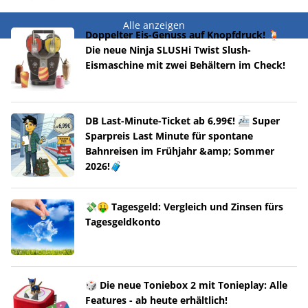
Alle anzeigen
Doppelter Eis-Genuss auf Knopfdruck! 🍹
Die neue Ninja SLUSHi Twist Slush-
Eismaschine mit zwei Behältern im Check!
DB Last-Minute-Ticket ab 6,99€! 🚈 Super
Sparpreis Last Minute für spontane
Bahnreisen im Frühjahr &amp; Sommer
2026!🧳
💸🤑 Tagesgeld: Vergleich und Zinsen fürs
Tagesgeldkonto
🎲 Die neue Toniebox 2 mit Tonieplay: Alle
Features - ab heute erhältlich!