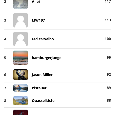
117
2
Alibi
113
3
MW197
100
4
red carvalho
99
5
hamburgerjunge
92
6
Jason Miller
89
7
Pistauer
88
8
Quasselkiste