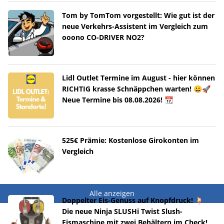
Tom by TomTom vorgestellt: Wie gut ist der
neue Verkehrs-Assistent im Vergleich zum
ooono CO-DRIVER NO2?
Lidl Outlet Termine im August - hier können
RICHTIG krasse Schnäppchen warten! 😀🚀
Neue Termine bis 08.08.2026! 📆
525€ Prämie: Kostenlose Girokonten im
Vergleich
Alle anzeigen
Doppelter Eis-Genuss auf Knopfdruck! 🍹
Die neue Ninja SLUSHi Twist Slush-
Eismaschine mit zwei Behältern im Check!