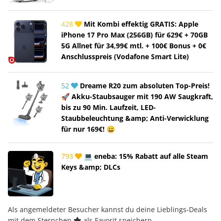
428
Mit Kombi effektig GRATIS: Apple
iPhone 17 Pro Max (256GB) für 629€ + 70GB
5G Allnet für 34,99€ mtl. + 100€ Bonus + 0€
Anschlusspreis (Vodafone Smart Lite)
52
Dreame R20 zum absoluten Top-Preis!
🚀 Akku-Staubsauger mit 190 AW Saugkraft,
bis zu 90 Min. Laufzeit, LED-
Staubbeleuchtung &amp; Anti-Verwicklung
für nur 169€! 😀
793
💻 eneba: 15% Rabatt auf alle Steam
Keys &amp; DLCs
Als angemeldeter Besucher kannst du deine Lieblings-Deals
mit dem Sternchen
als Favorit speichern.