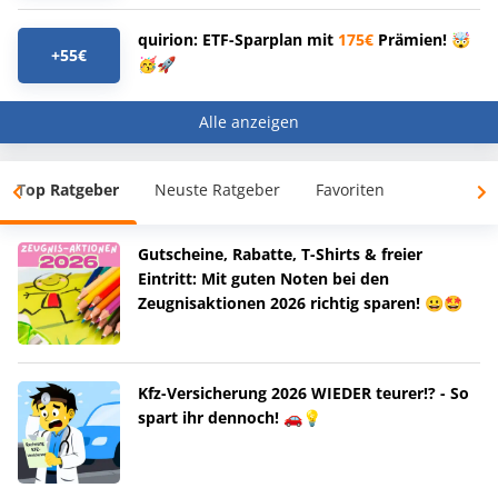
quirion: ETF-Sparplan mit
175€
Prämien! 🤯
+55€
🥳🚀
Alle anzeigen
Top Ratgeber
Neuste Ratgeber
Favoriten
Gutscheine, Rabatte, T-Shirts & freier
Eintritt: Mit guten Noten bei den
Zeugnisaktionen 2026 richtig sparen! 😀🤩
Kfz-Versicherung 2026 WIEDER teurer!? - So
spart ihr dennoch! 🚗💡