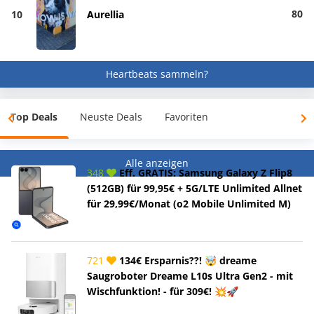
80
10
Aurellia
Heartbeats sammeln?
Top Deals
Neuste Deals
Favoriten
Alle anzeigen
348
Eff. GRATIS: Samsung Galaxy Z Flip8
(512GB) für 99,95€ + 5G/LTE Unlimited Allnet
für 29,99€/Monat (o2 Mobile Unlimited M)
721
134€ Ersparnis??! 🤯 dreame
Saugroboter Dreame L10s Ultra Gen2 - mit
Wischfunktion! - für 309€! 💥🚀