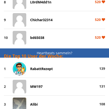
520
8
L0rdM4dd1n
520
9
Chichar32314
520
10
bd65038
Heartbeats sammeln?
Die Top 10 User der Woche:
139
1
RabattRezept
131
2
MW197
108
3
Alibi