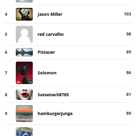
103
4
Jason Miller
98
5
red carvalho
89
6
Pistauer
86
7
Solomon
81
8
Sassenach8785
80
9
hamburgerjunge