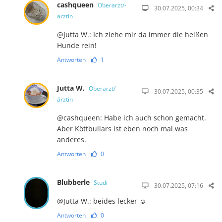
cashqueen
Oberarzt/-
30.07.2025, 00:34
ärztin
@Jutta W.: Ich ziehe mir da immer die heißen
Hunde rein!
Antworten
1
Jutta W.
Oberarzt/-
30.07.2025, 00:35
ärztin
@cashqueen: Habe ich auch schon gemacht.
Aber Köttbullars ist eben noch mal was
anderes.
Antworten
0
Blubberle
Studi
30.07.2025, 07:16
@Jutta W.: beides lecker ☺️
Antworten
0