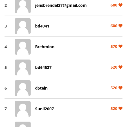
600
2
jensbrendel27@gmail.com
600
3
bd4941
570
4
Brehmion
520
5
bd64537
520
6
dStein
520
7
Sunil2007