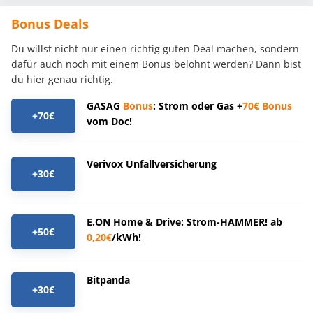
Bonus Deals
Du willst nicht nur einen richtig guten Deal machen, sondern
dafür auch noch mit einem Bonus belohnt werden? Dann bist
du hier genau richtig.
GASAG
Bonus
: Strom oder Gas +
70€
Bonus
+70€
vom Doc!
Verivox Unfallversicherung
+30€
E.ON Home & Drive: Strom-HAMMER! ab
+50€
0,20€
/kWh!
Bitpanda
+30€