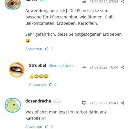
21.09.2022, 07:34
Anwendungsbereich】Die Pflanzsäcke sind
passend für Pflanzenanbau wie Blumen, Chili,
Balkontomaten, Erdbeben, Kartoffeln.
Sehr gefährlich, diese Selbstgezogenen Erdbeben
😀
Antworten
0
Strubbel
Oberarzt/-ärztin
21.09.2022, 10:44
👍😂😂😂
Antworten
0
dosendrache
Studi
21.09.2022, 09:43
Was pflanzt man jetzt im Herbst darin an?
Kartoffeln?
Antworten
0