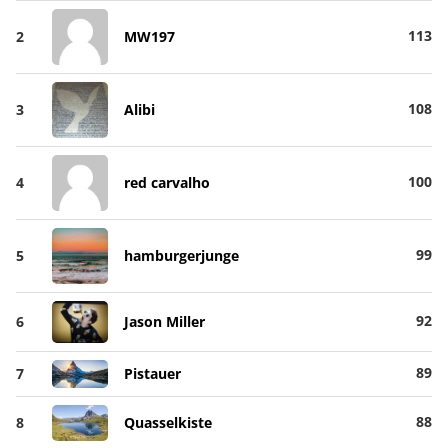
113
2
MW197
108
3
Alibi
100
4
red carvalho
99
5
hamburgerjunge
92
6
Jason Miller
89
7
Pistauer
88
8
Quasselkiste