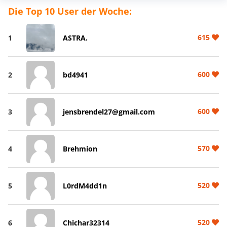
Die Top 10 User der Woche:
615
1
ASTRA.
600
2
bd4941
600
3
jensbrendel27@gmail.com
570
4
Brehmion
520
5
L0rdM4dd1n
520
6
Chichar32314