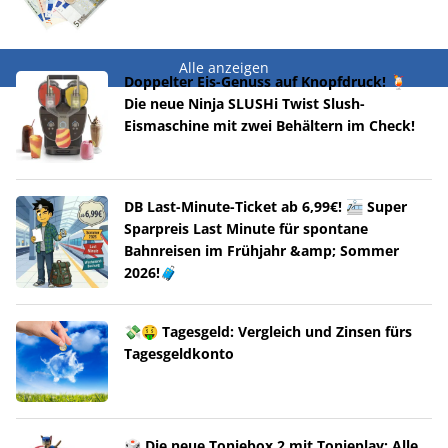
Alle anzeigen
Doppelter Eis-Genuss auf Knopfdruck! 🍹
Die neue Ninja SLUSHi Twist Slush-
Eismaschine mit zwei Behältern im Check!
DB Last-Minute-Ticket ab 6,99€! 🚈 Super
Sparpreis Last Minute für spontane
Bahnreisen im Frühjahr &amp; Sommer
2026!🧳
💸🤑 Tagesgeld: Vergleich und Zinsen fürs
Tagesgeldkonto
🎲 Die neue Toniebox 2 mit Tonieplay: Alle