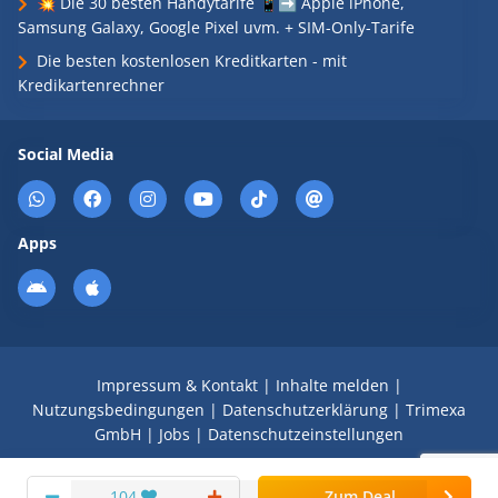
💥 Die 30 besten Handytarife 📱➡️ Apple iPhone,
Samsung Galaxy, Google Pixel uvm. + SIM-Only-Tarife
Die besten kostenlosen Kreditkarten - mit
Kredikartenrechner
Social Media
Apps
Impressum & Kontakt
|
Inhalte melden
|
Nutzungsbedingungen
|
Datenschutzerklärung
|
Trimexa
GmbH
|
Jobs
|
Datenschutzeinstellungen
© 2008 - 2026 Schnäppchen Blog mit Doktortitel -
104
Zum Deal