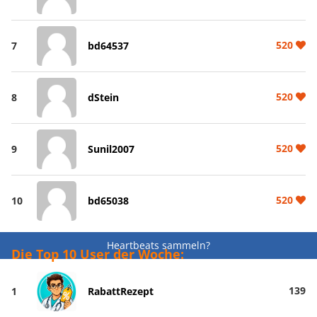
520
7
bd64537
520
8
dStein
520
9
Sunil2007
520
10
bd65038
Heartbeats sammeln?
Die Top 10 User der Woche:
139
1
RabattRezept