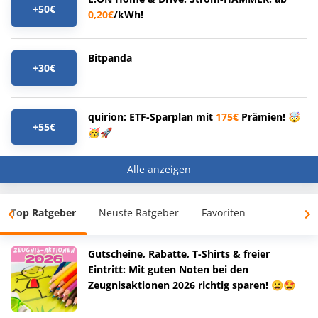
+50€
0,20€
/kWh!
Bitpanda
+30€
quirion: ETF-Sparplan mit
175€
Prämien! 🤯
+55€
🥳🚀
Alle anzeigen
Top Ratgeber
Neuste Ratgeber
Favoriten
Gutscheine, Rabatte, T-Shirts & freier
Eintritt: Mit guten Noten bei den
Zeugnisaktionen 2026 richtig sparen! 😀🤩