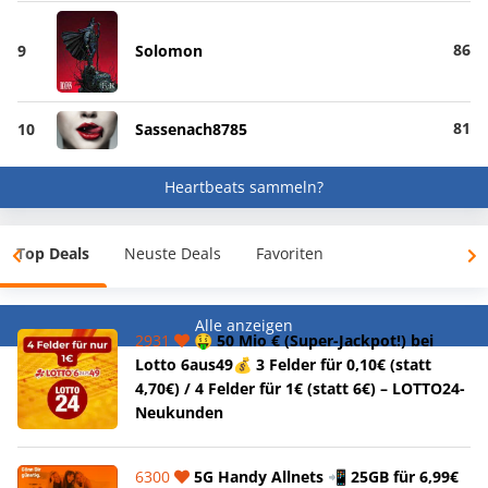
86
9
Solomon
81
10
Sassenach8785
Heartbeats sammeln?
Top Deals
Neuste Deals
Favoriten
Alle anzeigen
2931
🤑 50 Mio € (Super-Jackpot!) bei
Lotto 6aus49💰 3 Felder für 0,10€ (statt
4,70€) / 4 Felder für 1€ (statt 6€) – LOTTO24-
Neukunden
6300
5G Handy Allnets 📲 25GB für 6,99€