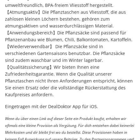
umweltfreundlich, BPA-freiem Vliesstoff hergestellt.
【Atmungsaktiv】Die Pflanztaschen aus Vliesstoff, die aus
zahlosen kleinen Löchern bestehen, gehören zum
atmungsaktiven und wasserdurchlässigen Material.
【Anwendungsbereich】Die Pflanzsäcke sind passend für
Pflanzenanbau wie Blumen, Chili, Balkontomaten, Kartoffeln.
【Wiederverwendbar】 Die Pflanzsäcke sind in
verschiedenen Gartensaisons benutzbar. Die Pflanzsäcke
sind zudem waschbar und im Winter lagerbar.
【Qualitätssicherung】Wir bieten Ihnen eine
Zufriedenheitsgarantie. Wenn die Qualität unserer
Pflanztaschen nicht Ihren Anforderungen entspricht, können
Sie einen Ersatz oder die vollständige Rückerstattung des
Kaufpreises anfordern.
Eingetragen mit der DealDoktor App für iOS.
Wenn du über einen Link auf dieser Seite ein Produkt kaufst, erhalten wir
oftmals eine kleine Provision als Vergütung. Für dich entstehen dabei keinerlei
Mehrkosten und dir bleibt frei wo du bestellst. Diese Provisionen haben in
keinem Fall Auswirkung auf unsere Beiträge. Zu den Partnerprogrammen und