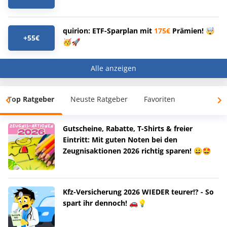
quirion: ETF-Sparplan mit
175€
Prämien! 🤯
+55€
🥳🚀
Alle anzeigen
Top Ratgeber
Neuste Ratgeber
Favoriten
Gutscheine, Rabatte, T-Shirts & freier
Eintritt: Mit guten Noten bei den
Zeugnisaktionen 2026 richtig sparen! 😀🤩
Kfz-Versicherung 2026 WIEDER teurer!? - So
spart ihr dennoch! 🚗💡