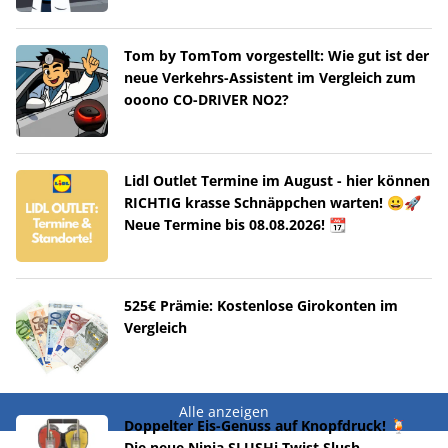
Tom by TomTom vorgestellt: Wie gut ist der
neue Verkehrs-Assistent im Vergleich zum
ooono CO-DRIVER NO2?
Lidl Outlet Termine im August - hier können
RICHTIG krasse Schnäppchen warten! 😀🚀
Neue Termine bis 08.08.2026! 📆
525€ Prämie: Kostenlose Girokonten im
Vergleich
Alle anzeigen
Doppelter Eis-Genuss auf Knopfdruck! 🍹
Die neue Ninja SLUSHi Twist Slush-