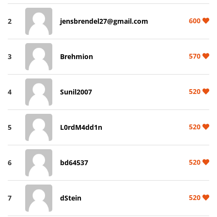
600
2
jensbrendel27@gmail.com
570
3
Brehmion
520
4
Sunil2007
520
5
L0rdM4dd1n
520
6
bd64537
520
7
dStein