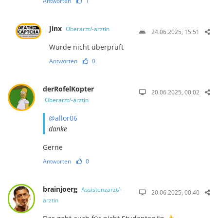
Antworten
1
Jinx
Oberarzt/-ärztin
24.06.2025, 15:51
Wurde nicht überprüft
Antworten
0
derRofelKopter
20.06.2025, 00:02
Oberarzt/-ärztin
@allor06
danke
Gerne
Antworten
0
brainjoerg
Assistenzarzt/-
20.06.2025, 00:40
ärztin