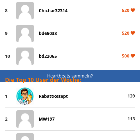
520
8
Chichar32314
520
9
bd65038
500
10
bd22065
Heartbeats sammeln?
Die Top 10 User der Woche:
139
1
RabattRezept
113
2
MW197