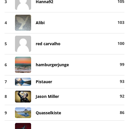
105
3
Hanna92
103
4
Alibi
100
5
red carvalho
99
6
hamburgerjunge
93
7
Pistauer
92
8
Jason Miller
86
9
Quasselkiste