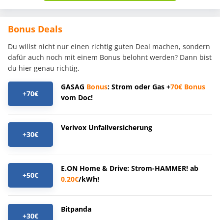
Bonus Deals
Du willst nicht nur einen richtig guten Deal machen, sondern
dafür auch noch mit einem Bonus belohnt werden? Dann bist
du hier genau richtig.
GASAG
Bonus
: Strom oder Gas +
70€
Bonus
+70€
vom Doc!
Verivox Unfallversicherung
+30€
E.ON Home & Drive: Strom-HAMMER! ab
+50€
0,20€
/kWh!
Bitpanda
+30€