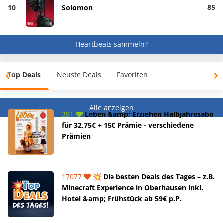
85
10
Solomon
Heartbeats sammeln?
Top Deals
Neuste Deals
Favoriten
Alle anzeigen
391
Leben &amp; Erziehen Halbjahresabo
für 32,75€ + 15€ Prämie - verschiedene
Prämien
17077
💥 Die besten Deals des Tages – z.B.
Minecraft Experience in Oberhausen inkl.
Hotel &amp; Frühstück ab 59€ p.P.