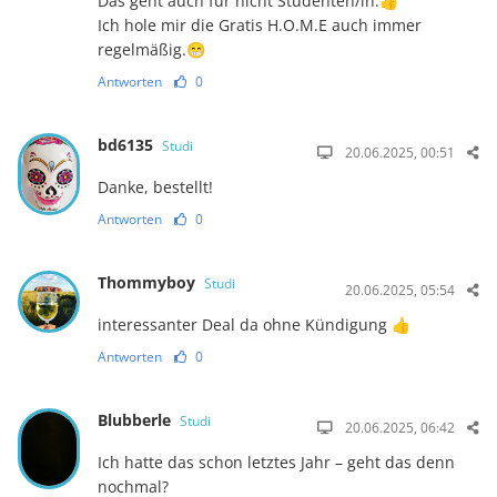
Das geht auch für nicht Studenten/in.👍
Ich hole mir die Gratis H.O.M.E auch immer
regelmäßig.😁
Antworten
0
bd6135
Studi
20.06.2025, 00:51
Danke, bestellt!
Antworten
0
Thommyboy
Studi
20.06.2025, 05:54
interessanter Deal da ohne Kündigung 👍
Antworten
0
Blubberle
Studi
20.06.2025, 06:42
Ich hatte das schon letztes Jahr – geht das denn
nochmal?