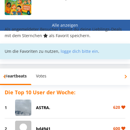
Alle anzeigen
Als angemeldeter Besucher kannst du deine Lieblings-Deals
mit dem Sternchen
als Favorit speichern.
Um die Favoriten zu nutzen,
logge dich bitte ein
.
Heartbeats
Votes
Die Top 10 User der Woche:
620
1
ASTRA.
600
2
bd4941