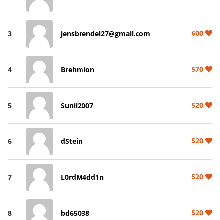
600
3
jensbrendel27@gmail.com
570
4
Brehmion
520
5
Sunil2007
520
6
dStein
520
7
L0rdM4dd1n
520
8
bd65038