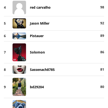
98
4
red carvalho
92
5
Jason Miller
89
6
Pistauer
86
7
Solomon
81
8
Sassenach8785
80
9
bd29204