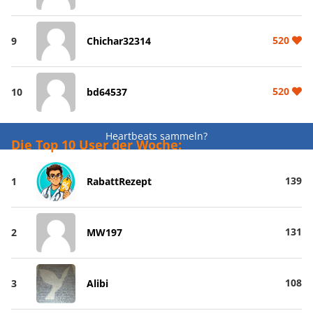
520
9
Chichar32314
520
10
bd64537
Heartbeats sammeln?
Die Top 10 User der Woche:
139
1
RabattRezept
131
2
MW197
108
3
Alibi