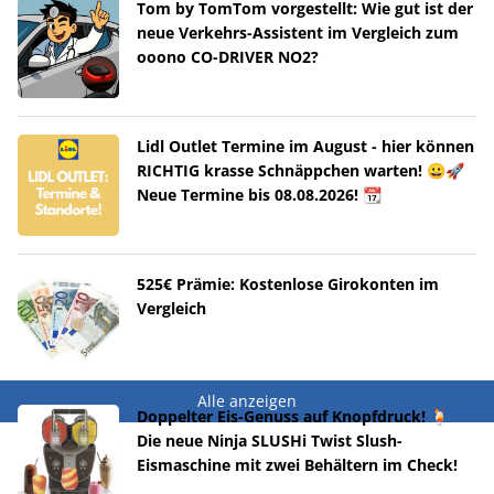
Tom by TomTom vorgestellt: Wie gut ist der
neue Verkehrs-Assistent im Vergleich zum
ooono CO-DRIVER NO2?
Lidl Outlet Termine im August - hier können
RICHTIG krasse Schnäppchen warten! 😀🚀
Neue Termine bis 08.08.2026! 📆
525€ Prämie: Kostenlose Girokonten im
Vergleich
Alle anzeigen
Doppelter Eis-Genuss auf Knopfdruck! 🍹
Die neue Ninja SLUSHi Twist Slush-
Eismaschine mit zwei Behältern im Check!