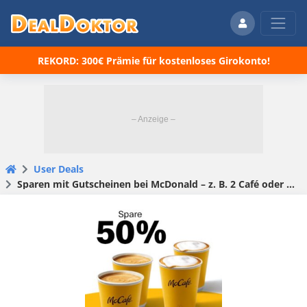
REKORD: 300€ Prämie für kostenloses Girokonto!
User Deals
Sparen mit Gutscheinen bei McDonald – z. B. 2 Café oder Cappuccino Regular zum Preis von einem