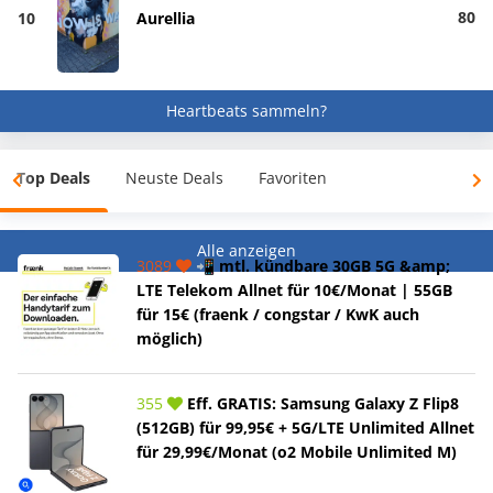
80
10
Aurellia
Heartbeats sammeln?
Top Deals
Neuste Deals
Favoriten
Alle anzeigen
3089
📲 mtl. kündbare 30GB 5G &amp;
LTE Telekom Allnet für 10€/Monat | 55GB
für 15€ (fraenk / congstar / KwK auch
möglich)
355
Eff. GRATIS: Samsung Galaxy Z Flip8
(512GB) für 99,95€ + 5G/LTE Unlimited Allnet
für 29,99€/Monat (o2 Mobile Unlimited M)