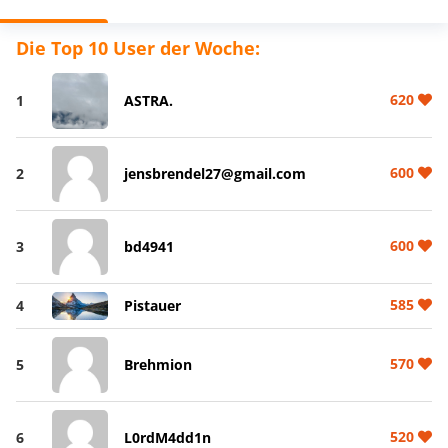
Die Top 10 User der Woche:
620
1
ASTRA.
600
2
jensbrendel27@gmail.com
600
3
bd4941
585
4
Pistauer
570
5
Brehmion
520
6
L0rdM4dd1n