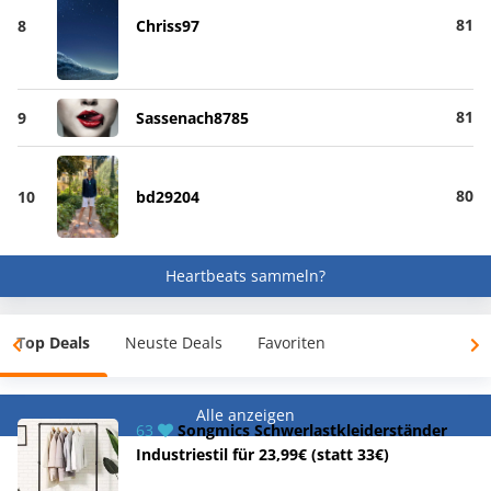
81
8
Chriss97
81
9
Sassenach8785
80
10
bd29204
Heartbeats sammeln?
Top Deals
Neuste Deals
Favoriten
Alle anzeigen
63
Songmics Schwerlastkleiderständer
Industriestil für 23,99€ (statt 33€)