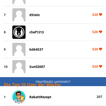
520
7
dStein
520
8
chef1313
520
9
bd64537
520
10
Sunil2007
Heartbeats sammeln?
Die Top 10 User der Woche:
207
1
RabattRezept