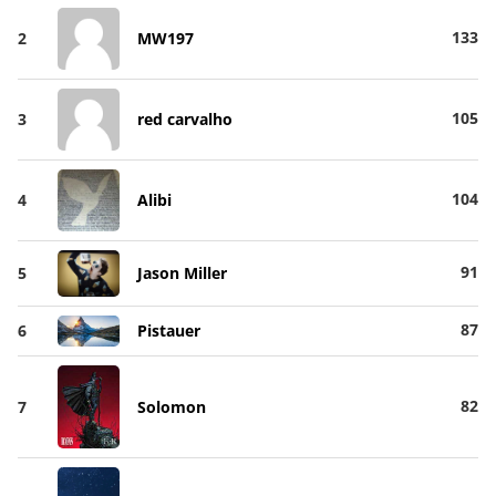
133
2
MW197
105
3
red carvalho
104
4
Alibi
91
5
Jason Miller
87
6
Pistauer
82
7
Solomon