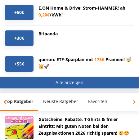
E.ON Home & Drive: Strom-HAMMER! ab
+50€
0,20€
/kWh!
Bitpanda
+30€
quirion: ETF-Sparplan mit
175€
Prämien! 🤯
+55€
🥳🚀
Alle anzeigen
Top Ratgeber
Neuste Ratgeber
Favoriten
Gutscheine, Rabatte, T-Shirts & freier
Eintritt: Mit guten Noten bei den
Zeugnisaktionen 2026 richtig sparen! 😀🤩