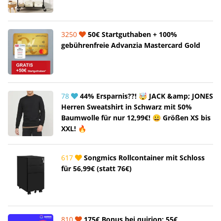
3250
50€ Startguthaben + 100%
gebührenfreie Advanzia Mastercard Gold
78
44% Ersparnis??! 🤯 JACK &amp; JONES
Herren Sweatshirt in Schwarz mit 50%
Baumwolle für nur 12,99€! 😀 Größen XS bis
XXL! 🔥
617
Songmics Rollcontainer mit Schloss
für 56,99€ (statt 76€)
810
175€ Bonus bei quirion: 55€