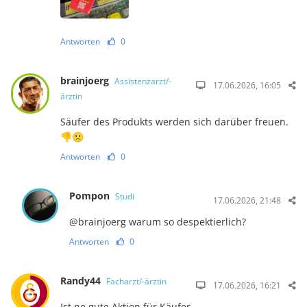
Antworten
0
brainjoerg
Assistenzarzt/-
17.06.2026, 16:05
ärztin
Säufer des Produkts werden sich darüber freuen.
👎🙁
Antworten
0
Pompon
Studi
17.06.2026, 21:48
@brainjoerg warum so despektierlich?
Antworten
0
Randy44
Facharzt/-ärztin
17.06.2026, 16:21
Ist ne gute Aktion für Käufer