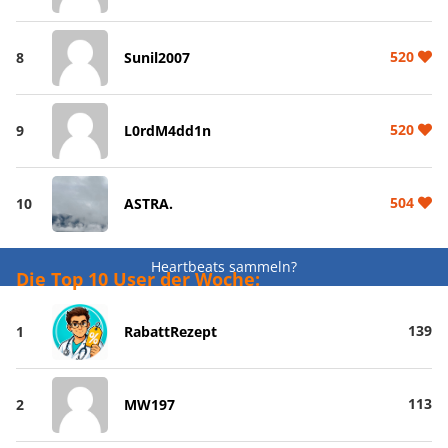
520
8
Sunil2007
520
9
L0rdM4dd1n
504
10
ASTRA.
Heartbeats sammeln?
Die Top 10 User der Woche:
139
1
RabattRezept
113
2
MW197