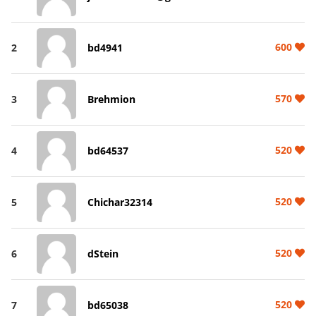
600
2
bd4941
570
3
Brehmion
520
4
bd64537
520
5
Chichar32314
520
6
dStein
520
7
bd65038