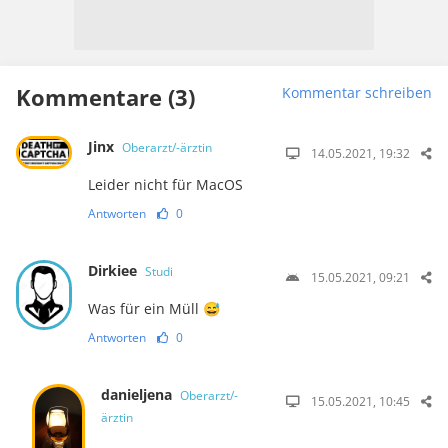
Kommentare (3)
Kommentar schreiben
Jinx
Oberarzt/-ärztin
14.05.2021, 19:32
Leider nicht für MacOS
Antworten
0
Dirkiee
Studi
15.05.2021, 09:21
Was für ein Müll 😅
Antworten
0
danieljena
Oberarzt/-
15.05.2021, 10:45
ärztin