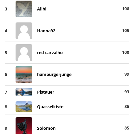
106
3
Alibi
105
4
Hanna92
100
5
red carvalho
99
6
hamburgerjunge
93
7
Pistauer
86
8
Quasselkiste
85
9
Solomon