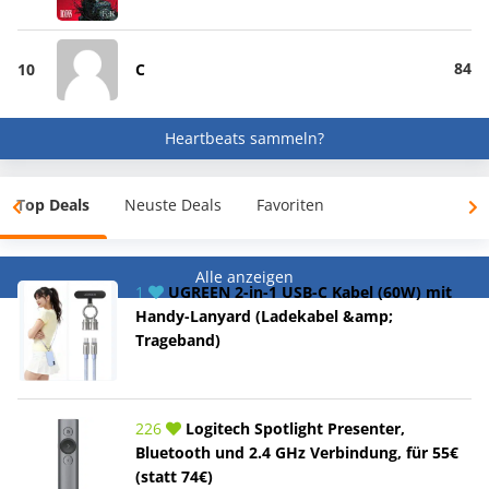
84
10
C
Heartbeats sammeln?
Top Deals
Neuste Deals
Favoriten
Alle anzeigen
1
UGREEN 2-in-1 USB-C Kabel (60W) mit
Handy-Lanyard (Ladekabel &amp;
Trageband)
226
Logitech Spotlight Presenter,
Bluetooth und 2.4 GHz Verbindung, für 55€
(statt 74€)