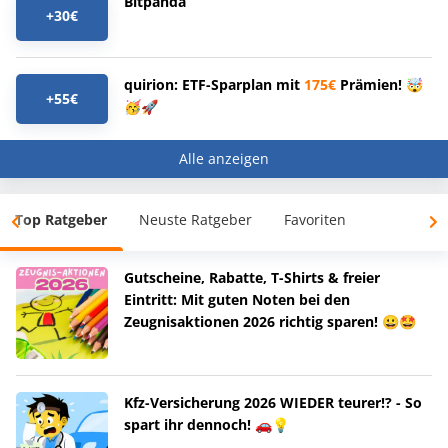
Bitpanda
+30€
quirion: ETF-Sparplan mit
175€
Prämien! 🤯
+55€
🥳🚀
Alle anzeigen
Top Ratgeber
Neuste Ratgeber
Favoriten
Gutscheine, Rabatte, T-Shirts & freier
Eintritt: Mit guten Noten bei den
Zeugnisaktionen 2026 richtig sparen! 😀🤩
Kfz-Versicherung 2026 WIEDER teurer!? - So
spart ihr dennoch! 🚗💡