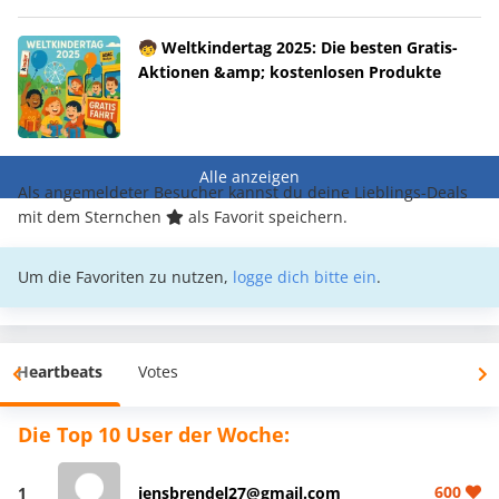
🧒 Weltkindertag 2025: Die besten Gratis-
Aktionen &amp; kostenlosen Produkte
Alle anzeigen
Als angemeldeter Besucher kannst du deine Lieblings-Deals
mit dem Sternchen
als Favorit speichern.
Um die Favoriten zu nutzen,
logge dich bitte ein
.
Heartbeats
Votes
Die Top 10 User der Woche:
600
1
jensbrendel27@gmail.com