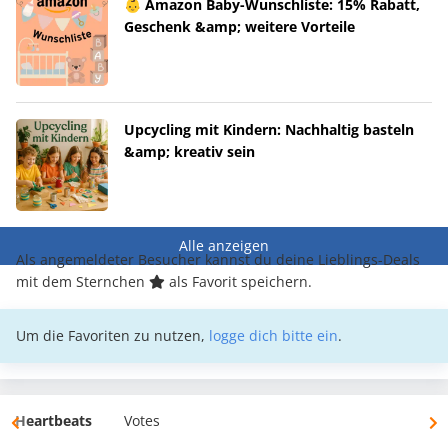
👶 Amazon Baby-Wunschliste: 15% Rabatt,
Geschenk &amp; weitere Vorteile
Upcycling mit Kindern: Nachhaltig basteln
&amp; kreativ sein
Alle anzeigen
Als angemeldeter Besucher kannst du deine Lieblings-Deals
mit dem Sternchen
als Favorit speichern.
Um die Favoriten zu nutzen,
logge dich bitte ein
.
Heartbeats
Votes