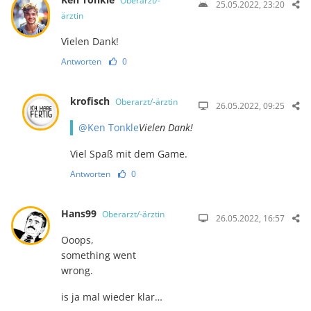
Oberarzt/-
25.05.2022, 23:20
ärztin
Vielen Dank!
Antworten
0
krofisch
Oberarzt/-ärztin
26.05.2022, 09:25
@Ken Tonkle
Vielen Dank!
Viel Spaß mit dem Game.
Antworten
0
Hans99
Oberarzt/-ärztin
26.05.2022, 16:57
Ooops,
something went
wrong.
is ja mal wieder klar…