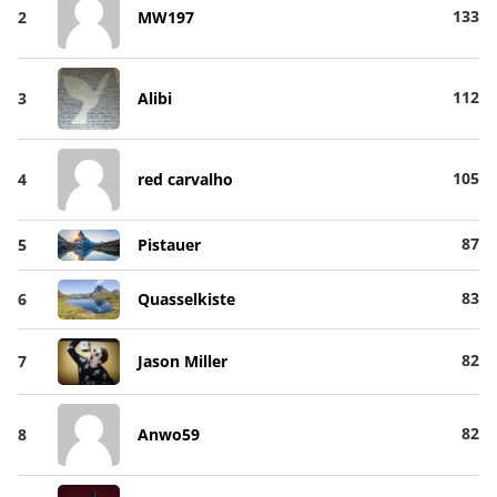
133
2
MW197
112
3
Alibi
105
4
red carvalho
87
5
Pistauer
83
6
Quasselkiste
82
7
Jason Miller
82
8
Anwo59