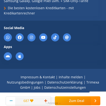
Samsung Galaxy, Google Pixel uvm. + SIM-Only-Tarife
Die besten kostenlosen Kreditkarten - mit
Kredikartenrechner
Social Media
Apps
Impressum & Kontakt
|
Inhalte melden
|
Nutzungsbedingungen
|
Datenschutzerklärung
|
Trimexa
GmbH
|
Jobs
|
Datenschutzeinstellungen
© 2008 - 2026 Schnäppchen Blog mit Doktortitel -
687
Zum Deal
DealDoktor.de