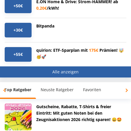
E.ON Home & Drive: Strom-HAMMER! ab
+50€
0,20€
/kWh!
Bitpanda
+30€
quirion: ETF-Sparplan mit
175€
Prämien! 🤯
+55€
🥳🚀
Alle anzeigen
Top Ratgeber
Neuste Ratgeber
Favoriten
Gutscheine, Rabatte, T-Shirts & freier
Eintritt: Mit guten Noten bei den
Zeugnisaktionen 2026 richtig sparen! 😀🤩