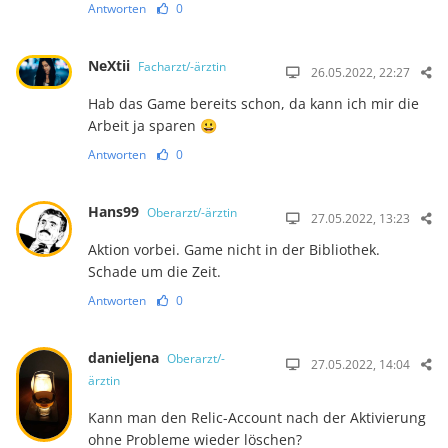
Antworten
0
NeXtii
Facharzt/-ärztin
26.05.2022, 22:27
Hab das Game bereits schon, da kann ich mir die
Arbeit ja sparen 😀
Antworten
0
Hans99
Oberarzt/-ärztin
27.05.2022, 13:23
Aktion vorbei. Game nicht in der Bibliothek.
Schade um die Zeit.
Antworten
0
danieljena
Oberarzt/-
27.05.2022, 14:04
ärztin
Kann man den Relic-Account nach der Aktivierung
ohne Probleme wieder löschen?