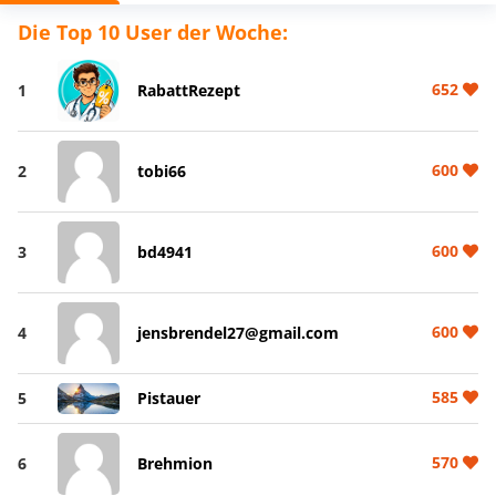
Die Top 10 User der Woche:
652
1
RabattRezept
600
2
tobi66
600
3
bd4941
600
4
jensbrendel27@gmail.com
585
5
Pistauer
570
6
Brehmion