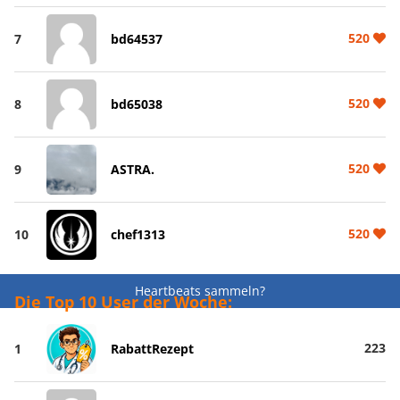
520
7
bd64537
520
8
bd65038
520
9
ASTRA.
520
10
chef1313
Heartbeats sammeln?
Die Top 10 User der Woche:
223
1
RabattRezept