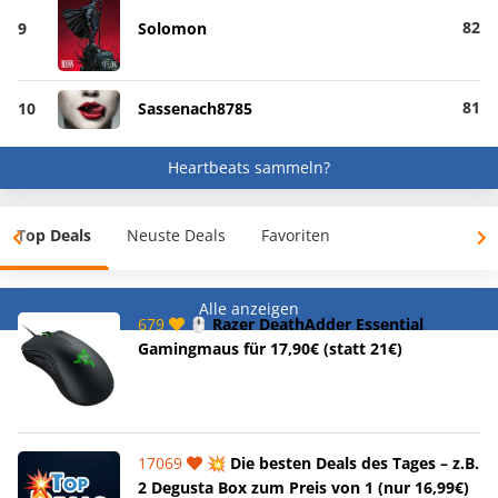
82
9
Solomon
81
10
Sassenach8785
Heartbeats sammeln?
Top Deals
Neuste Deals
Favoriten
Alle anzeigen
679
🖱️ Razer DeathAdder Essential
Gamingmaus für 17,90€ (statt 21€)
17069
💥 Die besten Deals des Tages – z.B.
2 Degusta Box zum Preis von 1 (nur 16,99€)