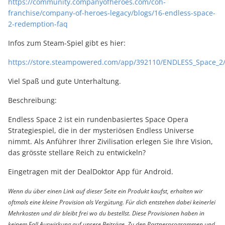
https://community.companyofheroes.com/coh-
franchise/company-of-heroes-legacy/blogs/16-endless-space-
2-redemption-faq
Infos zum Steam-Spiel gibt es hier:
https://store.steampowered.com/app/392110/ENDLESS_Space_2
Viel Spaß und gute Unterhaltung.
Beschreibung:
Endless Space 2 ist ein rundenbasiertes Space Opera
Strategiespiel, die in der mysteriösen Endless Universe
nimmt. Als Anführer Ihrer Zivilisation erlegen Sie Ihre Vision,
das grösste stellare Reich zu entwickeln?
Eingetragen mit der DealDoktor App für Android.
Wenn du über einen Link auf dieser Seite ein Produkt kaufst, erhalten wir
oftmals eine kleine Provision als Vergütung. Für dich entstehen dabei keinerlei
Mehrkosten und dir bleibt frei wo du bestellst. Diese Provisionen haben in
keinem Fall Auswirkung auf unsere Beiträge. Zu den Partnerprogrammen und