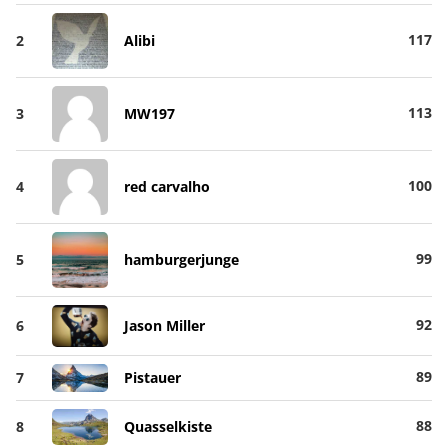
117
2
Alibi
113
3
MW197
100
4
red carvalho
99
5
hamburgerjunge
92
6
Jason Miller
89
7
Pistauer
88
8
Quasselkiste