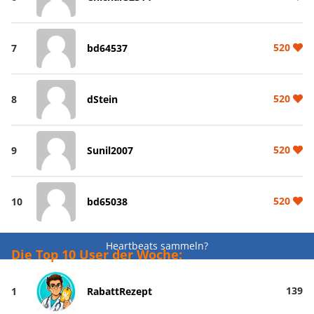
520
7
bd64537
520
8
dStein
520
9
Sunil2007
520
10
bd65038
Heartbeats sammeln?
Die Top 10 User der Woche:
139
1
RabattRezept