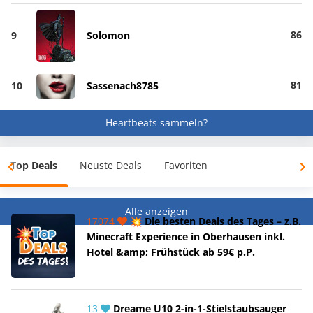
86
9
Solomon
81
10
Sassenach8785
Heartbeats sammeln?
Top Deals
Neuste Deals
Favoriten
Alle anzeigen
17074
💥 Die besten Deals des Tages – z.B.
Minecraft Experience in Oberhausen inkl.
Hotel &amp; Frühstück ab 59€ p.P.
13
Dreame U10 2-in-1-Stielstaubsauger