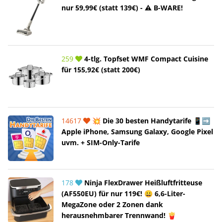
nur 59,99€ (statt 139€) - ⚠️ B-WARE!
259
4-tlg. Topfset WMF Compact Cuisine
für 155,92€ (statt 200€)
14617
💥 Die 30 besten Handytarife 📱➡️
Apple iPhone, Samsung Galaxy, Google Pixel
uvm. + SIM-Only-Tarife
178
Ninja FlexDrawer Heißluftfritteuse
(AF550EU) für nur 119€! 😀 6,6-Liter-
MegaZone oder 2 Zonen dank
herausnehmbarer Trennwand! 🍟