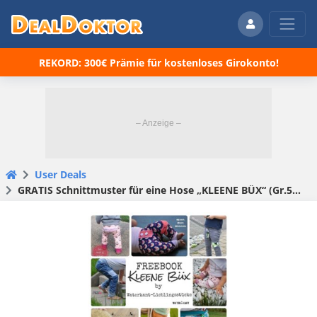
REKORD: 300€ Prämie für kostenloses Girokonto!
User Deals
GRATIS Schnittmuster für eine Hose „KLEENE BÜX“ (Gr.50/56 bis 104) kostenlos downloaden bei Makerist