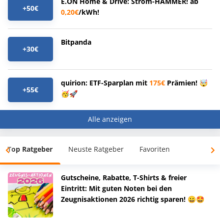
E.ON Home & Drive: Strom-HAMMER! ab
+50€
0,20€
/kWh!
Bitpanda
+30€
quirion: ETF-Sparplan mit
175€
Prämien! 🤯
+55€
🥳🚀
Alle anzeigen
Top Ratgeber
Neuste Ratgeber
Favoriten
Gutscheine, Rabatte, T-Shirts & freier
Eintritt: Mit guten Noten bei den
Zeugnisaktionen 2026 richtig sparen! 😀🤩