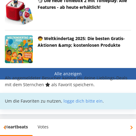
🎲 Die neue Toniebox 2 mit Tonieplay: Alle
Features - ab heute erhältlich!
🧒 Weltkindertag 2025: Die besten Gratis-
Aktionen &amp; kostenlosen Produkte
Alle anzeigen
Als angemeldeter Besucher kannst du deine Lieblings-Deals
mit dem Sternchen
als Favorit speichern.
Um die Favoriten zu nutzen,
logge dich bitte ein
.
Heartbeats
Votes