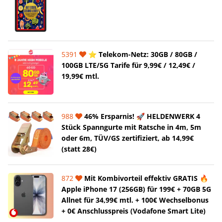
5391
⭐️ Telekom-Netz: 30GB / 80GB /
100GB LTE/5G Tarife für 9,99€ / 12,49€ /
19,99€ mtl.
988
46% Ersparnis! 🚀 HELDENWERK 4
Stück Spanngurte mit Ratsche in 4m, 5m
oder 6m, TÜV/GS zertifiziert, ab 14,99€
(statt 28€)
872
Mit Kombivorteil effektiv GRATIS 🔥
Apple iPhone 17 (256GB) für 199€ + 70GB 5G
Allnet für 34,99€ mtl. + 100€ Wechselbonus
+ 0€ Anschlusspreis (Vodafone Smart Lite)