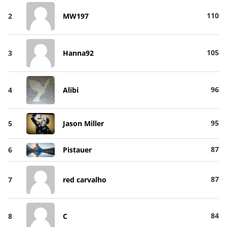
110
2
MW197
105
3
Hanna92
96
4
Alibi
95
5
Jason Miller
87
6
Pistauer
87
7
red carvalho
84
8
C