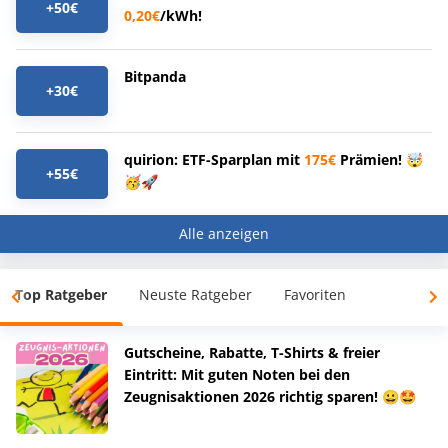
+50€
0,20€
/kWh!
Bitpanda
+30€
quirion: ETF-Sparplan mit
175€
Prämien! 🤯
+55€
🥳🚀
Alle anzeigen
Top Ratgeber
Neuste Ratgeber
Favoriten
Gutscheine, Rabatte, T-Shirts & freier
Eintritt: Mit guten Noten bei den
Zeugnisaktionen 2026 richtig sparen! 😀🤩