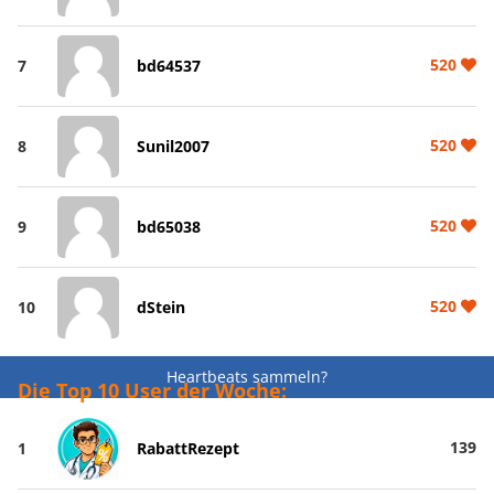
520
7
bd64537
520
8
Sunil2007
520
9
bd65038
520
10
dStein
Heartbeats sammeln?
Die Top 10 User der Woche:
139
1
RabattRezept