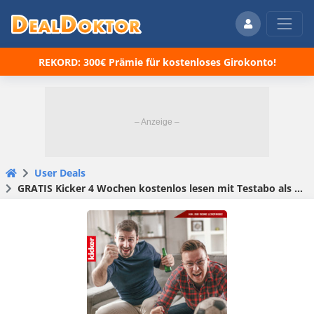
REKORD: 300€ Prämie für kostenloses Girokonto!
User Deals
GRATIS Kicker 4 Wochen kostenlos lesen mit Testabo als Leseprobe -*selbstkündigend*-