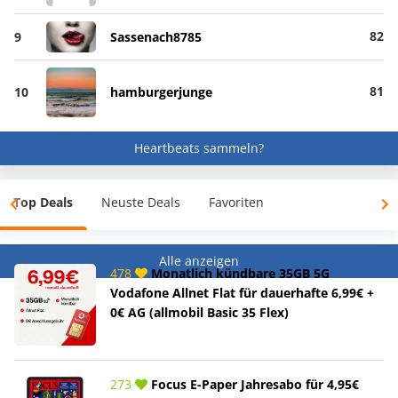
82
9
Sassenach8785
81
10
hamburgerjunge
Heartbeats sammeln?
Top Deals
Neuste Deals
Favoriten
Alle anzeigen
478
Monatlich kündbare 35GB 5G
Vodafone Allnet Flat für dauerhafte 6,99€ +
0€ AG (allmobil Basic 35 Flex)
273
Focus E-Paper Jahresabo für 4,95€