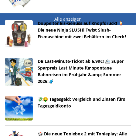
Alle anzeigen
Doppelter Eis-Genuss auf Knopfdruck! 🍹
Die neue Ninja SLUSHi Twist Slush-
Eismaschine mit zwei Behältern im Check!
DB Last-Minute-Ticket ab 6,99€! 🚈 Super
Sparpreis Last Minute für spontane
Bahnreisen im Frühjahr &amp; Sommer
2026!🧳
💸🤑 Tagesgeld: Vergleich und Zinsen fürs
Tagesgeldkonto
🎲 Die neue Toniebox 2 mit Tonieplay: Alle