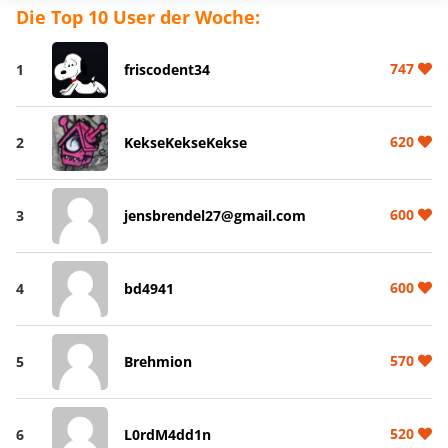
Die Top 10 User der Woche:
747
1
friscodent34
620
2
KekseKekseKekse
600
3
jensbrendel27@gmail.com
600
4
bd4941
570
5
Brehmion
520
6
L0rdM4dd1n