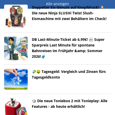
Alle anzeigen
Doppelter Eis-Genuss auf Knopfdruck! 🍹
Die neue Ninja SLUSHi Twist Slush-
Eismaschine mit zwei Behältern im Check!
DB Last-Minute-Ticket ab 6,99€! 🚈 Super
Sparpreis Last Minute für spontane
Bahnreisen im Frühjahr &amp; Sommer
2026!🧳
💸🤑 Tagesgeld: Vergleich und Zinsen fürs
Tagesgeldkonto
🎲 Die neue Toniebox 2 mit Tonieplay: Alle
Features - ab heute erhältlich!