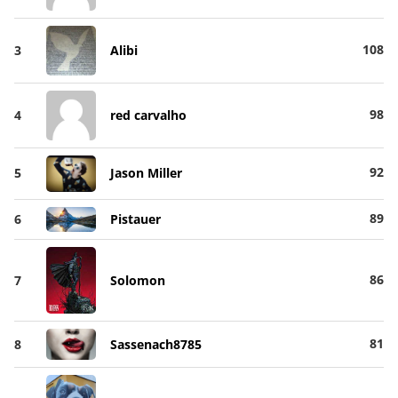
108
3
Alibi
98
4
red carvalho
92
5
Jason Miller
89
6
Pistauer
86
7
Solomon
81
8
Sassenach8785