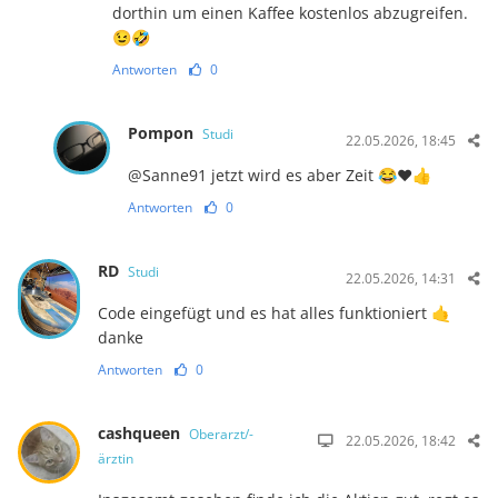
dorthin um einen Kaffee kostenlos abzugreifen.
😉🤣
Antworten
0
Pompon
Studi
22.05.2026, 18:45
@Sanne91 jetzt wird es aber Zeit 😂❤️👍
Antworten
0
RD
Studi
22.05.2026, 14:31
Code eingefügt und es hat alles funktioniert 🤙
danke
Antworten
0
cashqueen
Oberarzt/-
22.05.2026, 18:42
ärztin