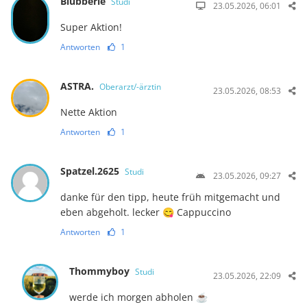
Blubberle
Studi
23.05.2026, 06:01
Super Aktion!
Antworten
1
ASTRA.
Oberarzt/-ärztin
23.05.2026, 08:53
Nette Aktion
Antworten
1
Spatzel.2625
Studi
23.05.2026, 09:27
danke für den tipp, heute früh mitgemacht und
eben abgeholt. lecker 😋 Cappuccino
Antworten
1
Thommyboy
Studi
23.05.2026, 22:09
werde ich morgen abholen ☕️