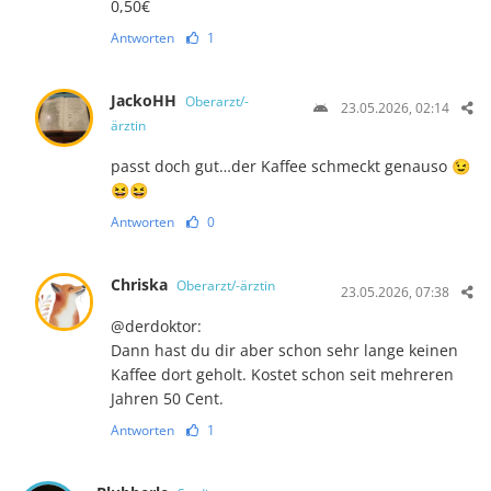
0,50€
Antworten
1
JackoHH
Oberarzt/-
23.05.2026, 02:14
ärztin
passt doch gut…der Kaffee schmeckt genauso 😉
😆😆
Antworten
0
Chriska
Oberarzt/-ärztin
23.05.2026, 07:38
@derdoktor:
Dann hast du dir aber schon sehr lange keinen
Kaffee dort geholt. Kostet schon seit mehreren
Jahren 50 Cent.
Antworten
1