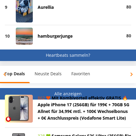
80
9
Aurellia
80
10
hamburgerjunge
Heartbeats sammeln?
Top Deals
Neuste Deals
Favoriten
Alle anzeigen
862
Mit Kombivorteil effektiv GRATIS 🔥
Apple iPhone 17 (256GB) für 199€ + 70GB 5G
Allnet für 34,99€ mtl. + 100€ Wechselbonus
+ 0€ Anschlusspreis (Vodafone Smart Lite)
328
Samsung Galaxy S26 Ultra (256GB) für