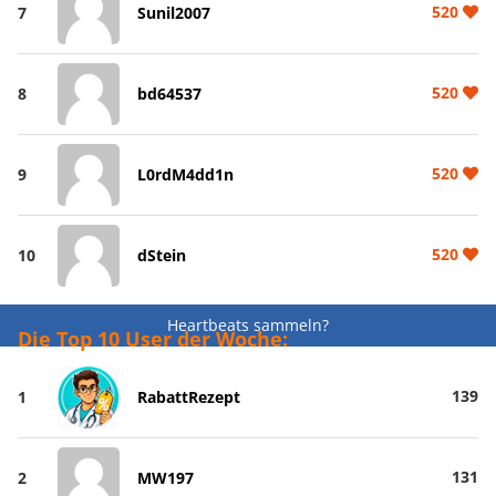
520
7
Sunil2007
520
8
bd64537
520
9
L0rdM4dd1n
520
10
dStein
Heartbeats sammeln?
Die Top 10 User der Woche:
139
1
RabattRezept
131
2
MW197