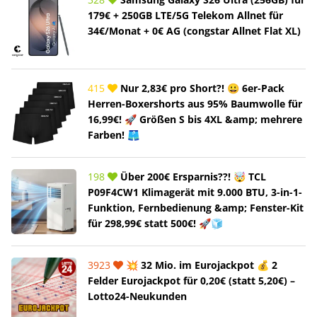
179€ + 250GB LTE/5G Telekom Allnet für
34€/Monat + 0€ AG (congstar Allnet Flat XL)
415
Nur 2,83€ pro Short?! 😀 6er-Pack
Herren-Boxershorts aus 95% Baumwolle für
16,99€! 🚀 Größen S bis 4XL &amp; mehrere
Farben! 🩳
198
Über 200€ Ersparnis??! 🤯 TCL
P09F4CW1 Klimagerät mit 9.000 BTU, 3-in-1-
Funktion, Fernbedienung &amp; Fenster-Kit
für 298,99€ statt 500€! 🚀🧊
3923
💥 32 Mio. im Eurojackpot 💰 2
Felder Eurojackpot für 0,20€ (statt 5,20€) –
Lotto24-Neukunden