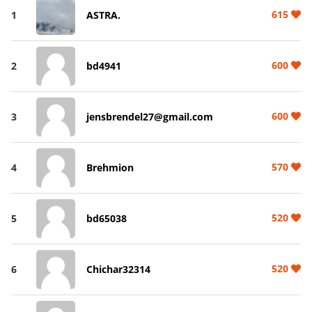
615
1
ASTRA.
600
2
bd4941
600
3
jensbrendel27@gmail.com
570
4
Brehmion
520
5
bd65038
520
6
Chichar32314