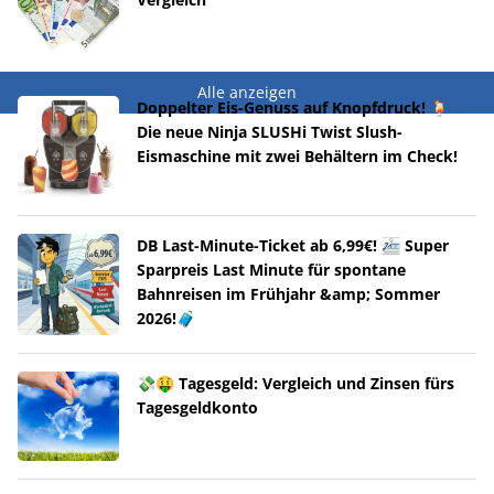
Alle anzeigen
Doppelter Eis-Genuss auf Knopfdruck! 🍹
Die neue Ninja SLUSHi Twist Slush-
Eismaschine mit zwei Behältern im Check!
DB Last-Minute-Ticket ab 6,99€! 🚈 Super
Sparpreis Last Minute für spontane
Bahnreisen im Frühjahr &amp; Sommer
2026!🧳
💸🤑 Tagesgeld: Vergleich und Zinsen fürs
Tagesgeldkonto