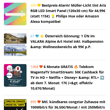
395
Bestpreis-Alarm! Müller-Licht tint Aris
RGB LED Smart Panel (120x30 cm) für 44,99€
(statt 115€) 💡 Philips Hue oder Amazon
Alexa kompatibel
61
⭐ Österreich Gönnung: 1 ÜN im
VALARA Alpine Art Hotel inkl. Halbpension
&amp; Wellnessbereichs ab 99€ p.P.
1064
6 Monate GRATIS 🔥 Telekom
MagentaTV SmartStream: 50€ Cashback für
TV in HD + Netflix + Disney+ &amp; RTL+ ➡️
ab dem 7. Monat: 17€ (=&gt; effektiv
10,67€/Monat)
895
Mtl. kündbares congstar Zuhause mit
100Mbit/s für 36,50€/Monat / mit 250Mbit/s