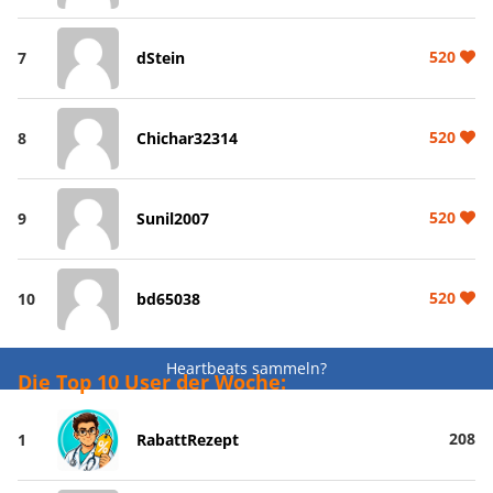
520
7
dStein
520
8
Chichar32314
520
9
Sunil2007
520
10
bd65038
Heartbeats sammeln?
Die Top 10 User der Woche:
208
1
RabattRezept