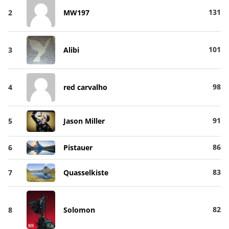
131
2
MW197
101
3
Alibi
98
4
red carvalho
91
5
Jason Miller
86
6
Pistauer
83
7
Quasselkiste
82
8
Solomon