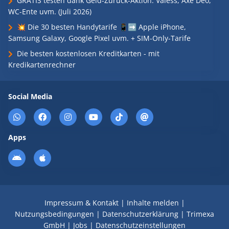
GRATIS testen dank Geld-Zurück-Aktion: Valess, Axe Deo,
WC-Ente uvm. (Juli 2026)
💥 Die 30 besten Handytarife 📱➡️ Apple iPhone,
Samsung Galaxy, Google Pixel uvm. + SIM-Only-Tarife
Die besten kostenlosen Kreditkarten - mit
Kredikartenrechner
Social Media
Apps
Impressum & Kontakt
|
Inhalte melden
|
Nutzungsbedingungen
|
Datenschutzerklärung
|
Trimexa
GmbH
|
Jobs
|
Datenschutzeinstellungen