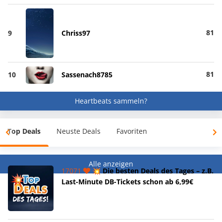
81
9
Chriss97
81
10
Sassenach8785
Heartbeats sammeln?
Top Deals
Neuste Deals
Favoriten
Alle anzeigen
17071
💥 Die besten Deals des Tages – z.B.
Last-Minute DB-Tickets schon ab 6,99€