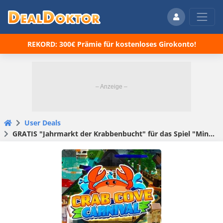
REKORD: 300€ Prämie für kostenloses Girokonto!
User Deals
GRATIS "Jahrmarkt der Krabbenbucht" für das Spiel "Minecraft" für Windows 10