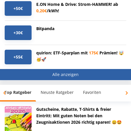
E.ON Home & Drive: Strom-HAMMER! ab
+50€
0,20€
/kWh!
Bitpanda
+30€
quirion: ETF-Sparplan mit
175€
Prämien! 🤯
+55€
🥳🚀
Alle anzeigen
Top Ratgeber
Neuste Ratgeber
Favoriten
Gutscheine, Rabatte, T-Shirts & freier
Eintritt: Mit guten Noten bei den
Zeugnisaktionen 2026 richtig sparen! 😀🤩