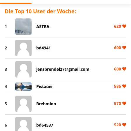
Die Top 10 User der Woche:
620
1
ASTRA.
600
2
bd4941
600
3
jensbrendel27@gmail.com
585
4
Pistauer
570
5
Brehmion
520
6
bd64537