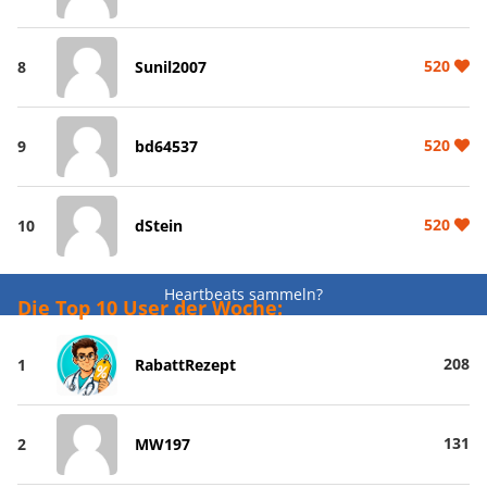
520
8
Sunil2007
520
9
bd64537
520
10
dStein
Heartbeats sammeln?
Die Top 10 User der Woche:
208
1
RabattRezept
131
2
MW197