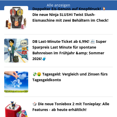
Alle anzeigen
Doppelter Eis-Genuss auf Knopfdruck! 🍹
Die neue Ninja SLUSHi Twist Slush-
Eismaschine mit zwei Behältern im Check!
DB Last-Minute-Ticket ab 6,99€! 🚈 Super
Sparpreis Last Minute für spontane
Bahnreisen im Frühjahr &amp; Sommer
2026!🧳
💸🤑 Tagesgeld: Vergleich und Zinsen fürs
Tagesgeldkonto
🎲 Die neue Toniebox 2 mit Tonieplay: Alle
Features - ab heute erhältlich!