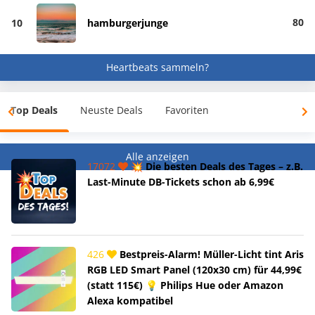
80
10
hamburgerjunge
Heartbeats sammeln?
Top Deals
Neuste Deals
Favoriten
Alle anzeigen
17072
💥 Die besten Deals des Tages – z.B.
Last-Minute DB-Tickets schon ab 6,99€
426
Bestpreis-Alarm! Müller-Licht tint Aris
RGB LED Smart Panel (120x30 cm) für 44,99€
(statt 115€) 💡 Philips Hue oder Amazon
Alexa kompatibel