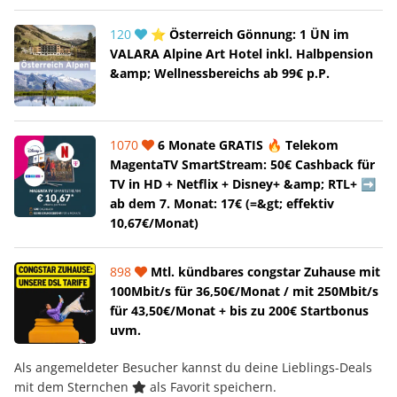
120
⭐ Österreich Gönnung: 1 ÜN im
VALARA Alpine Art Hotel inkl. Halbpension
&amp; Wellnessbereichs ab 99€ p.P.
1070
6 Monate GRATIS 🔥 Telekom
MagentaTV SmartStream: 50€ Cashback für
TV in HD + Netflix + Disney+ &amp; RTL+ ➡️
ab dem 7. Monat: 17€ (=&gt; effektiv
10,67€/Monat)
898
Mtl. kündbares congstar Zuhause mit
100Mbit/s für 36,50€/Monat / mit 250Mbit/s
für 43,50€/Monat + bis zu 200€ Startbonus
uvm.
Als angemeldeter Besucher kannst du deine Lieblings-Deals
mit dem Sternchen
als Favorit speichern.