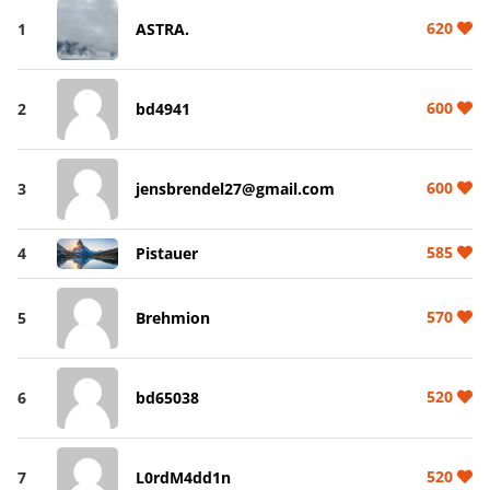
620
1
ASTRA.
600
2
bd4941
600
3
jensbrendel27@gmail.com
585
4
Pistauer
570
5
Brehmion
520
6
bd65038
520
7
L0rdM4dd1n