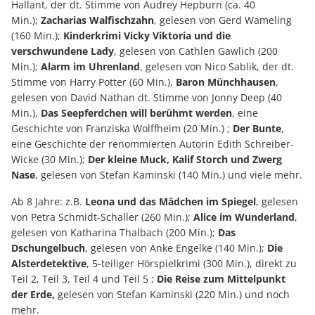
Hallant, der dt. Stimme von Audrey Hepburn (ca. 40
Min.);
Zacharias Walfischzahn
, gelesen von Gerd Wameling
(160 Min.);
Kinderkrimi Vicky Viktoria und die
verschwundene Lady
, gelesen von Cathlen Gawlich (200
Min.);
Alarm im Uhrenland
, gelesen von Nico Sablik, der dt.
Stimme von Harry Potter (60 Min.),
Baron Münchhausen
,
gelesen von David Nathan dt. Stimme von Jonny Deep (40
Min.),
Das Seepferdchen will berühmt werden
, eine
Geschichte von Franziska Wolffheim (20 Min.) ;
Der Bunte
,
eine Geschichte der renommierten Autorin Edith Schreiber-
Wicke (30 Min.);
Der kleine Muck, Kalif Storch und Zwerg
Nase
, gelesen von Stefan Kaminski (140 Min.) und viele mehr.
Ab 8 Jahre: z.B.
Leona und das Mädchen im Spiegel
, gelesen
von Petra Schmidt-Schaller (260 Min.);
Alice im Wunderland
,
gelesen von Katharina Thalbach (200 Min.);
Das
Dschungelbuch
, gelesen von Anke Engelke (140 Min.);
Die
Alsterdetektive
, 5-teiliger Hörspielkrimi (300 Min.), direkt zu
Teil 2, Teil 3, Teil 4 und Teil 5 ;
Die Reise zum Mittelpunkt
der Erde,
gelesen von Stefan Kaminski (220 Min.) und noch
mehr.